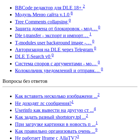
2
BBCode редактор для DLE 18+
8
Модуль Меню сайта v.1.0
0
Tree Comments collapsing
0
Защита домена от блокировок - мод…
1
Dle t-transfer - экспорт и импорт…
0
T-modules user background image -…
0
Авторизация на DLE через Telegram
0
DLE T-Search v0
0
Система споров с аргументами - мо…
0
Колокольчик уведомлений и отправк…
Вопросы без ответов
2
Как вставить несколько изображени ...
1
Не доходят лс сообщения?
4
Userinfo как вывести на другую ст ...
2
Как задать разный shortstory.tpl ...
1
При загрузке картинки в новость п ...
9
Как правильно организовать очень ...
3
Не работает Iframe с AllaTV?