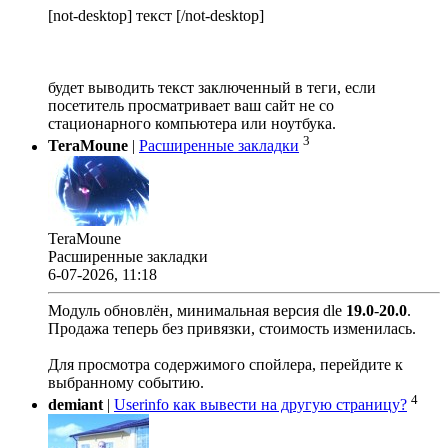
[not-desktop] текст [/not-desktop]
будет выводить текст заключенный в теги, если
посетитель просматривает ваш сайт не со
стационарного компьютера или ноутбука.
3
TeraMoune
|
Расширенные закладки
TeraMoune
Расширенные закладки
6-07-2026, 11:18
Модуль обновлён, минимальная версия dle
19.0
-
20.0
.
Продажа теперь без привязки, стоимость изменилась.
Для просмотра содержимого спойлера, перейдите к
выбранному событию.
4
demiant
|
Userinfo как вывести на другую страницу?