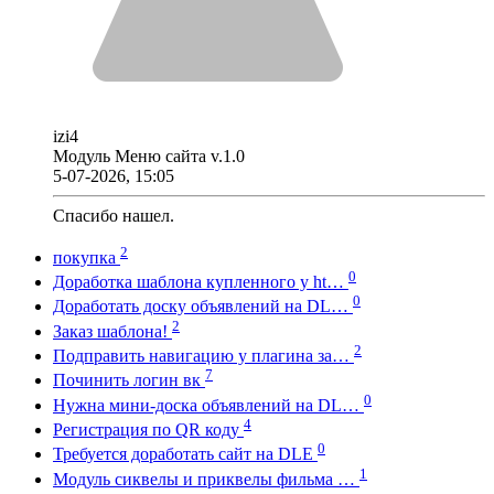
izi4
Модуль Меню сайта v.1.0
5-07-2026, 15:05
Спасибо нашел.
2
покупка
0
Доработка шаблона купленного у ht…
0
Доработать доску объявлений на DL…
2
Заказ шаблона!
2
Подправить навигацию у плагина за…
7
Починить логин вк
0
Нужна мини-доска объявлений на DL…
4
Регистрация по QR коду
0
Требуется доработать сайт на DLE
1
Модуль сиквелы и приквелы фильма …