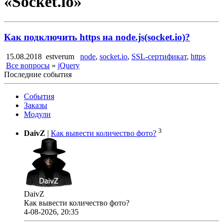
«Socket.io»
Как подключить https на node.js(socket.io)?
15.08.2018
estverum
node
,
socket.io
,
SSL-сертификат
,
https
Все вопросы
»
jQuery
Последние события
События
Заказы
Модули
3
DaivZ
|
Как вывести количество фото?
DaivZ
Как вывести количество фото?
4-08-2026, 20:35