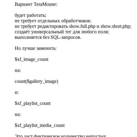
Вариант TeraMoune:
будет работать;
не требует отдельных обработчиков;
не требует редактировать show.full.php и show.short.php;
создаёт универсальный тег для любого поля;
выполняется без SQL-запросов.
Но лучше заменить:
$xf_image_count
на:
count($gallery_image)
и:
$xf_playlist_count
на:
$xf_playlist_media_count
Это даст фактическое количество непустых