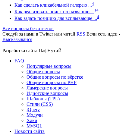
4
Как сделать кликабельной галерею ...
14
Как реализовать поиск по названию ...
4
Как задать позицию для всплывающе ...
Все вопросы без ответов
Следуй за нами в
Twitter
или читай
RSS
Если есть идеи -
Высказывайся
Разработка сайта
ПафНутиЙ
FAQ
Популярные вопросы
Общие вопросы
Общие вопросы по вёрстке
Общие вопросы по PHP
Ламерские вопросы
Идиотские вопросы
Шаблоны (TPL)
Стили (CSS)
jQuery
Модули
Хаки
MySQL
Новости сайта