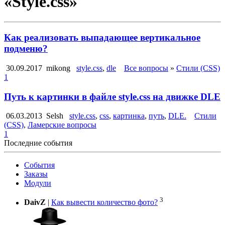
«Style.css»
Как реализовать выпадающее вертикальное
подменю?
30.09.2017
mikong
style.css
,
dle
Все вопросы
»
Стили (CSS)
1
Путь к картинки в файле style.css на движке DLE
06.03.2013
Selsh
style.css
,
css
,
картинка
,
путь
,
DLE.
Стили
(CSS)
,
Ламерские вопросы
1
Последние события
События
Заказы
Модули
3
DaivZ
|
Как вывести количество фото?