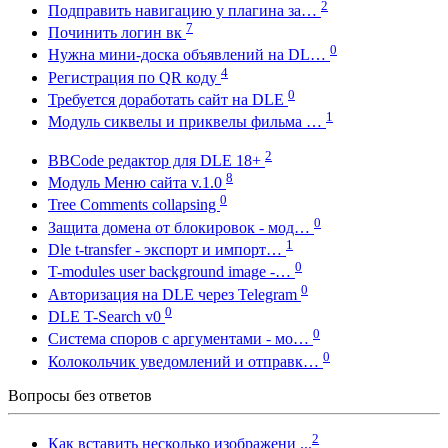
2
Подправить навигацию у плагина за…
7
Починить логин вк
0
Нужна мини-доска объявлений на DL…
4
Регистрация по QR коду
0
Требуется доработать сайт на DLE
1
Модуль сиквелы и приквелы фильма …
2
BBCode редактор для DLE 18+
8
Модуль Меню сайта v.1.0
0
Tree Comments collapsing
0
Защита домена от блокировок - мод…
1
Dle t-transfer - экспорт и импорт…
0
T-modules user background image -…
0
Авторизация на DLE через Telegram
0
DLE T-Search v0
0
Система споров с аргументами - мо…
0
Колокольчик уведомлений и отправк…
Вопросы без ответов
2
Как вставить несколько изображени ...