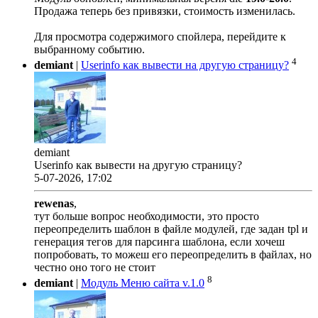
Продажа теперь без привязки, стоимость изменилась.
Для просмотра содержимого спойлера, перейдите к
выбранному событию.
4
demiant
|
Userinfo как вывести на другую страницу?
demiant
Userinfo как вывести на другую страницу?
5-07-2026, 17:02
rewenas
,
тут больше вопрос необходимости, это просто
переопределить шаблон в файле модулей, где задан tpl и
генерация тегов для парсинга шаблона, если хочеш
попробовать, то можеш его переопределить в файлах, но
честно оно того не стоит
8
demiant
|
Модуль Меню сайта v.1.0