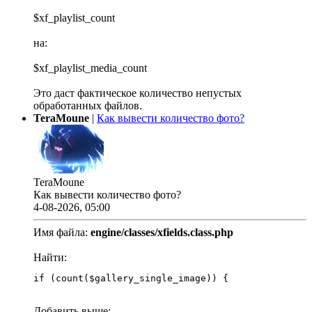
$xf_playlist_count
на:
$xf_playlist_media_count
Это даст фактическое количество непустых
обработанных файлов.
TeraMoune
|
Как вывести количество фото?
TeraMoune
Как вывести количество фото?
4-08-2026, 05:00
Имя файла:
engine/classes/xfields.class.php
Найти:
if (count($gallery_single_image)) {
Добавить выше: