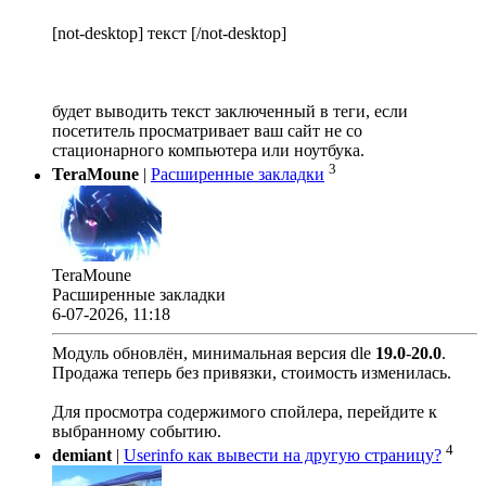
[not-desktop] текст [/not-desktop]
будет выводить текст заключенный в теги, если
посетитель просматривает ваш сайт не со
стационарного компьютера или ноутбука.
3
TeraMoune
|
Расширенные закладки
TeraMoune
Расширенные закладки
6-07-2026, 11:18
Модуль обновлён, минимальная версия dle
19.0
-
20.0
.
Продажа теперь без привязки, стоимость изменилась.
Для просмотра содержимого спойлера, перейдите к
выбранному событию.
4
demiant
|
Userinfo как вывести на другую страницу?