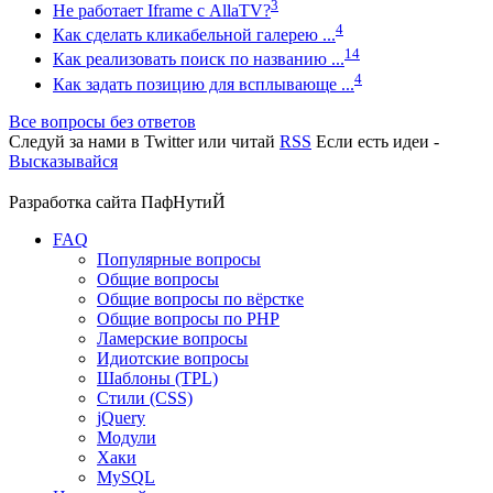
3
Не работает Iframe с AllaTV?
4
Как сделать кликабельной галерею ...
14
Как реализовать поиск по названию ...
4
Как задать позицию для всплывающе ...
Все вопросы без ответов
Следуй за нами в
Twitter
или читай
RSS
Если есть идеи -
Высказывайся
Разработка сайта
ПафНутиЙ
FAQ
Популярные вопросы
Общие вопросы
Общие вопросы по вёрстке
Общие вопросы по PHP
Ламерские вопросы
Идиотские вопросы
Шаблоны (TPL)
Стили (CSS)
jQuery
Модули
Хаки
MySQL