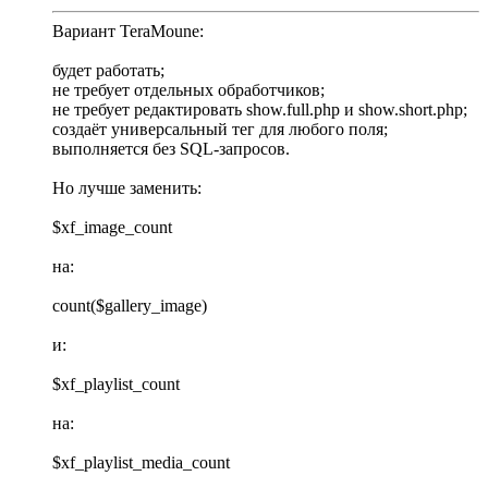
Вариант TeraMoune:
будет работать;
не требует отдельных обработчиков;
не требует редактировать show.full.php и show.short.php;
создаёт универсальный тег для любого поля;
выполняется без SQL-запросов.
Но лучше заменить:
$xf_image_count
на:
count($gallery_image)
и:
$xf_playlist_count
на:
$xf_playlist_media_count