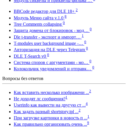
Модуль сиквелы и приквелы фильма …
2
BBCode редактор для DLE 18+
8
Модуль Меню сайта v.1.0
0
Tree Comments collapsing
0
Защита домена от блокировок - мод…
1
Dle t-transfer - экспорт и импорт…
0
T-modules user background image -…
0
Авторизация на DLE через Telegram
0
DLE T-Search v0
0
Система споров с аргументами - мо…
0
Колокольчик уведомлений и отправк…
Вопросы без ответов
2
Как вставить несколько изображени ...
1
Не доходят лс сообщения?
4
Userinfo как вывести на другую ст ...
2
Как задать разный shortstory.tpl ...
1
При загрузке картинки в новость п ...
9
Как правильно организовать очень ...