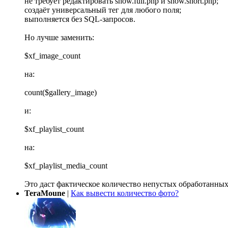
не требует редактировать show.full.php и show.short.php;
создаёт универсальный тег для любого поля;
выполняется без SQL-запросов.
Но лучше заменить:
$xf_image_count
на:
count($gallery_image)
и:
$xf_playlist_count
на:
$xf_playlist_media_count
Это даст фактическое количество непустых обработанных
TeraMoune
|
Как вывести количество фото?