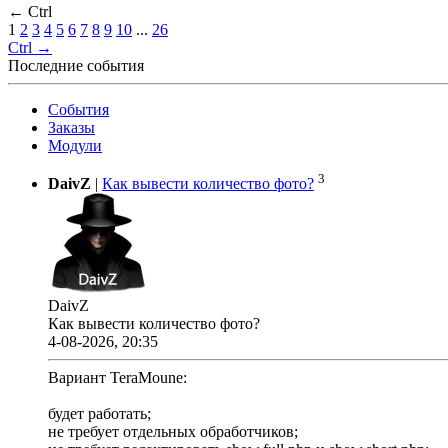
← Ctrl
1
2
3
4
5
6
7
8
9
10
...
26
Ctrl →
Последние события
События
Заказы
Модули
3
DaivZ
|
Как вывести количество фото?
DaivZ
Как вывести количество фото?
4-08-2026, 20:35
Вариант TeraMoune:
будет работать;
не требует отдельных обработчиков;