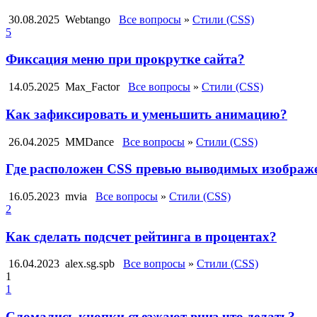
30.08.2025
Webtango
Все вопросы
»
Стили (CSS)
5
Фиксация меню при прокрутке сайта?
14.05.2025
Max_Factor
Все вопросы
»
Стили (CSS)
Как зафиксировать и уменьшить анимацию?
26.04.2025
MMDance
Все вопросы
»
Стили (CSS)
Где расположен CSS превью выводимых изображе
16.05.2023
mvia
Все вопросы
»
Стили (CSS)
2
Как сделать подсчет рейтинга в процентах?
16.04.2023
alex.sg.spb
Все вопросы
»
Стили (CSS)
1
1
Сломались кнопки съезжают вниз что делать?