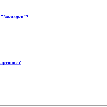
а "Закладки"?
картинке ?