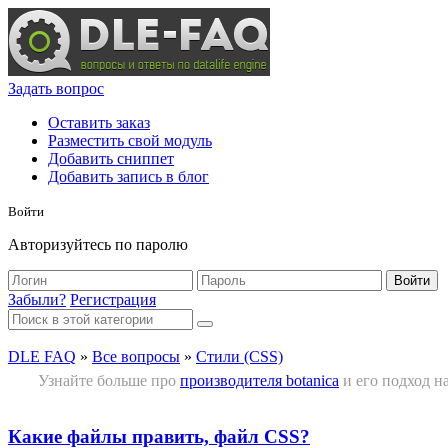
Задать вопрос
Оставить заказ
Разместить свой модуль
Добавить сниппет
Добавить запись в блог
Войти
Авторизуйтесь по паролю
Войти
Забыли?
Регистрация
DLE FAQ
»
Все вопросы
»
Стили (CSS)
Узнайте больше про
производителя botanica
и его подход на
Какие файлы править, файл CSS?