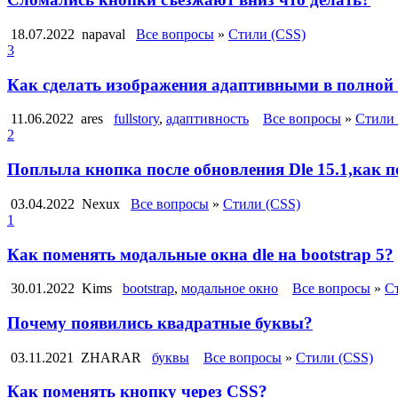
18.07.2022
napaval
Все вопросы
»
Стили (CSS)
3
Как сделать изображения адаптивными в полной
11.06.2022
ares
fullstory
,
адаптивность
Все вопросы
»
Стили 
2
Поплыла кнопка после обновления Dle 15.1,как 
03.04.2022
Nexux
Все вопросы
»
Стили (CSS)
1
Как поменять модальные окна dle на bootstrap 5?
30.01.2022
Kims
bootstrap
,
модальное окно
Все вопросы
»
С
Почему появились квадратные буквы?
03.11.2021
ZHARAR
буквы
Все вопросы
»
Стили (CSS)
Как поменять кнопку через CSS?