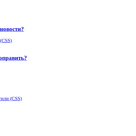
 новости?
(CSS)
поправить?
тили (CSS)