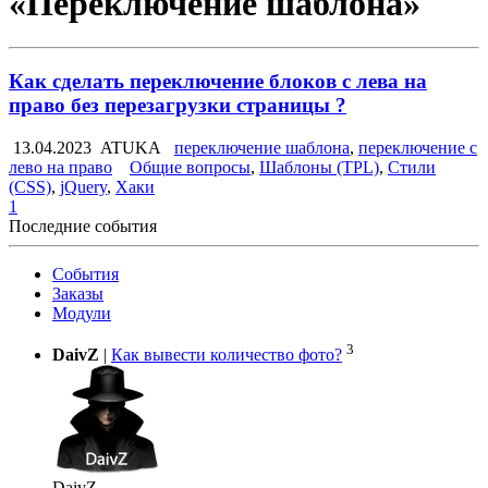
«Переключение шаблона»
Как сделать переключение блоков с лева на
право без перезагрузки страницы ?
13.04.2023
ATUKA
переключение шаблона
,
переключение с
лево на право
Общие вопросы
,
Шаблоны (TPL)
,
Стили
(CSS)
,
jQuery
,
Хаки
1
Последние события
События
Заказы
Модули
3
DaivZ
|
Как вывести количество фото?
DaivZ