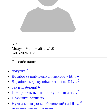
izi4
Модуль Меню сайта v.1.0
5-07-2026, 15:05
Спасибо нашел.
2
покупка
0
Доработка шаблона купленного у ht…
0
Доработать доску объявлений на DL…
2
Заказ шаблона!
2
Подправить навигацию у плагина за…
7
Починить логин вк
0
Нужна мини-доска объявлений на DL…
4
Регистрация по QR коду