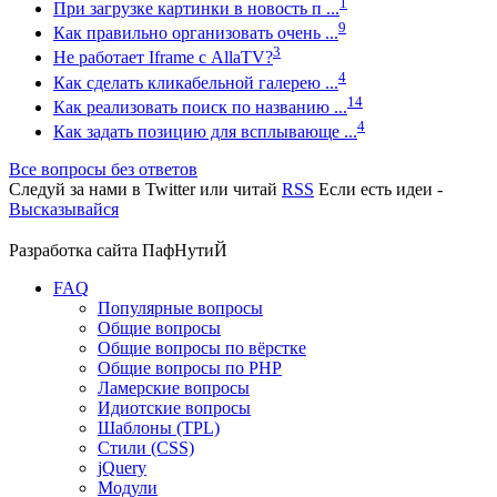
1
При загрузке картинки в новость п ...
9
Как правильно организовать очень ...
3
Не работает Iframe с AllaTV?
4
Как сделать кликабельной галерею ...
14
Как реализовать поиск по названию ...
4
Как задать позицию для всплывающе ...
Все вопросы без ответов
Следуй за нами в
Twitter
или читай
RSS
Если есть идеи -
Высказывайся
Разработка сайта
ПафНутиЙ
FAQ
Популярные вопросы
Общие вопросы
Общие вопросы по вёрстке
Общие вопросы по PHP
Ламерские вопросы
Идиотские вопросы
Шаблоны (TPL)
Стили (CSS)
jQuery
Модули