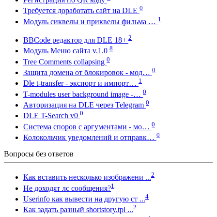
0
Требуется доработать сайт на DLE
1
Модуль сиквелы и приквелы фильма …
2
BBCode редактор для DLE 18+
8
Модуль Меню сайта v.1.0
0
Tree Comments collapsing
0
Защита домена от блокировок - мод…
1
Dle t-transfer - экспорт и импорт…
0
T-modules user background image -…
0
Авторизация на DLE через Telegram
0
DLE T-Search v0
0
Система споров с аргументами - мо…
0
Колокольчик уведомлений и отправк…
Вопросы без ответов
2
Как вставить несколько изображени ...
1
Не доходят лс сообщения?
4
Userinfo как вывести на другую ст ...
2
Как задать разный shortstory.tpl ...