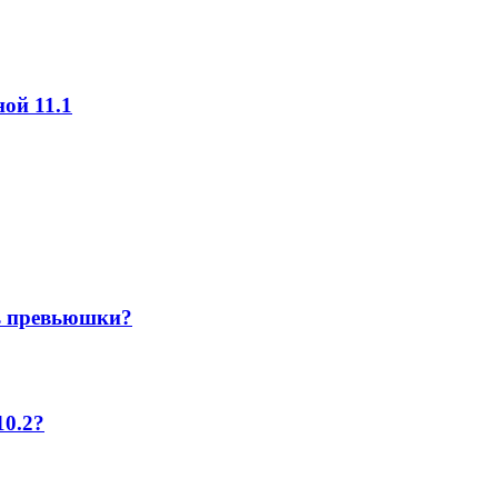
ной 11.1
ь превьюшки?
10.2?