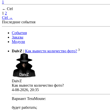
1
← Ctrl
1
2
Ctrl →
Последние события
События
Заказы
Модули
3
DaivZ
|
Как вывести количество фото?
DaivZ
Как вывести количество фото?
4-08-2026, 20:35
Вариант TeraMoune:
будет работать;