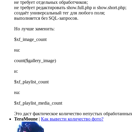
не требует отдельных обработчиков;
не требует редактировать show.full.php и show.short.php;
создаёт универсальный тег для любого поля;
выполняется без SQL-запросов.
Но лучше заменить:
$xf_image_count
на:
count($gallery_image)
и:
$xf_playlist_count
на:
$xf_playlist_media_count
Это даст фактическое количество непустых обработанных
TeraMoune
|
Как вывести количество фото?