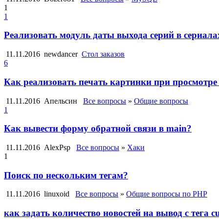
1
1
Реализовать модуль даты выхода серий в сериала
11.11.2016
newdancer
Стол заказов
6
Как реализовать печать картинки при просмотре 
11.11.2016
Апельсин
Все вопросы
»
Общие вопросы
1
Как вывести форму обратной связи в main?
11.11.2016
AlexPsp
Все вопросы
»
Хаки
1
Поиск по нескольким тегам?
11.11.2016
linuxoid
Все вопросы
»
Общие вопросы по PHP
как задать количество новостей на вывод с тега 