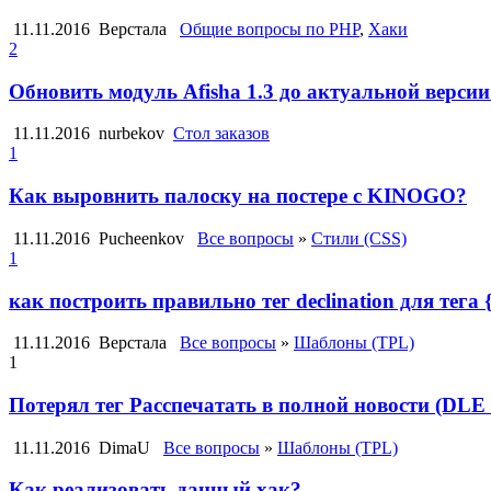
11.11.2016
Верстала
Общие вопросы по PHP
,
Хаки
2
Обновить модуль Afisha 1.3 до актуальной версии
11.11.2016
nurbekov
Стол заказов
1
Как выровнить палоску на постере c KINOGO?
11.11.2016
Pucheenkov
Все вопросы
»
Стили (CSS)
1
как построить правильно тег declination для тега 
11.11.2016
Верстала
Все вопросы
»
Шаблоны (TPL)
1
Потерял тег Расспечатать в полной новости (DLE 
11.11.2016
DimaU
Все вопросы
»
Шаблоны (TPL)
Как реализовать данный хак?