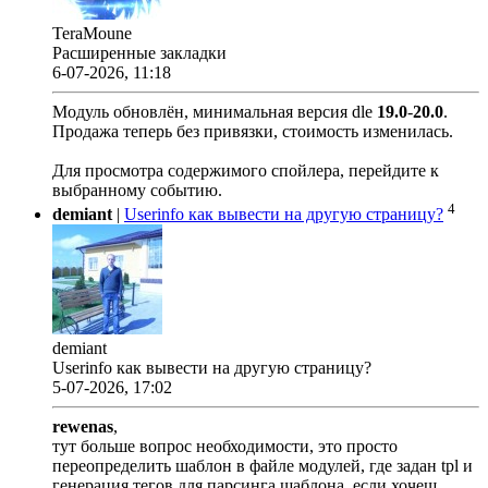
TeraMoune
Расширенные закладки
6-07-2026, 11:18
Модуль обновлён, минимальная версия dle
19.0
-
20.0
.
Продажа теперь без привязки, стоимость изменилась.
Для просмотра содержимого спойлера, перейдите к
выбранному событию.
4
demiant
|
Userinfo как вывести на другую страницу?
demiant
Userinfo как вывести на другую страницу?
5-07-2026, 17:02
rewenas
,
тут больше вопрос необходимости, это просто
переопределить шаблон в файле модулей, где задан tpl и
генерация тегов для парсинга шаблона, если хочеш