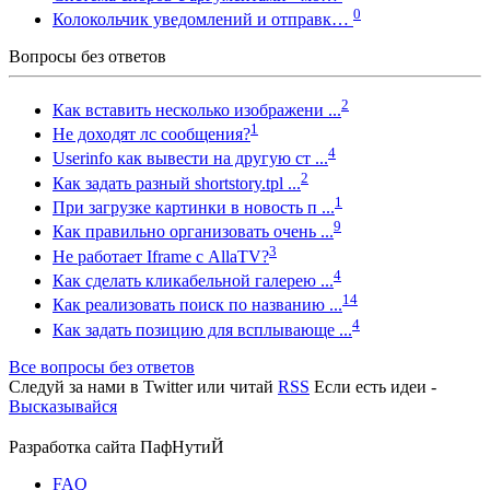
0
Колокольчик уведомлений и отправк…
Вопросы без ответов
2
Как вставить несколько изображени ...
1
Не доходят лс сообщения?
4
Userinfo как вывести на другую ст ...
2
Как задать разный shortstory.tpl ...
1
При загрузке картинки в новость п ...
9
Как правильно организовать очень ...
3
Не работает Iframe с AllaTV?
4
Как сделать кликабельной галерею ...
14
Как реализовать поиск по названию ...
4
Как задать позицию для всплывающе ...
Все вопросы без ответов
Следуй за нами в
Twitter
или читай
RSS
Если есть идеи -
Высказывайся
Разработка сайта
ПафНутиЙ
FAQ