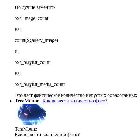
Но лучше заменить:
$xf_image_count
на:
count($gallery_image)
и:
$xf_playlist_count
на:
$xf_playlist_media_count
Это даст фактическое количество непустых обработанных
TeraMoune
|
Как вывести количество фото?
TeraMoune
Как вывести количество фото?