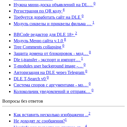
0
Нужна мини-доска объявлений на DL…
4
Регистрация по QR коду
0
Требуется доработать сайт на DLE
1
Модуль сиквелы и приквелы фильма …
2
BBCode редактор для DLE 18+
8
Модуль Меню сайта v.1.0
0
Tree Comments collapsing
0
Защита домена от блокировок - мод…
1
Dle t-transfer - экспорт и импорт…
0
T-modules user background image -…
0
Авторизация на DLE через Telegram
0
DLE T-Search v0
0
Система споров с аргументами - мо…
0
Колокольчик уведомлений и отправк…
Вопросы без ответов
2
Как вставить несколько изображени ...
1
Не доходят лс сообщения?
4