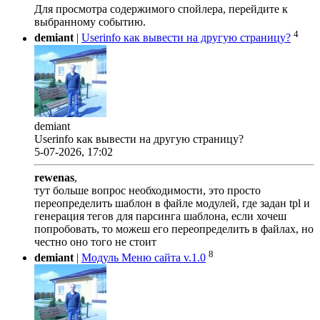
Для просмотра содержимого спойлера, перейдите к
выбранному событию.
4
demiant
|
Userinfo как вывести на другую страницу?
demiant
Userinfo как вывести на другую страницу?
5-07-2026, 17:02
rewenas
,
тут больше вопрос необходимости, это просто
переопределить шаблон в файле модулей, где задан tpl и
генерация тегов для парсинга шаблона, если хочеш
попробовать, то можеш его переопределить в файлах, но
честно оно того не стоит
8
demiant
|
Модуль Меню сайта v.1.0