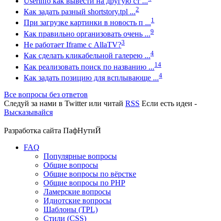
Userinfo как вывести на другую ст ...
2
Как задать разный shortstory.tpl ...
1
При загрузке картинки в новость п ...
9
Как правильно организовать очень ...
3
Не работает Iframe с AllaTV?
4
Как сделать кликабельной галерею ...
14
Как реализовать поиск по названию ...
4
Как задать позицию для всплывающе ...
Все вопросы без ответов
Следуй за нами в
Twitter
или читай
RSS
Если есть идеи -
Высказывайся
Разработка сайта
ПафНутиЙ
FAQ
Популярные вопросы
Общие вопросы
Общие вопросы по вёрстке
Общие вопросы по PHP
Ламерские вопросы
Идиотские вопросы
Шаблоны (TPL)
Стили (CSS)