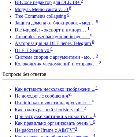
2
BBCode редактор для DLE 18+
8
Модуль Меню сайта v.1.0
0
Tree Comments collapsing
0
Защита домена от блокировок - мод…
1
Dle t-transfer - экспорт и импорт…
0
T-modules user background image -…
0
Авторизация на DLE через Telegram
0
DLE T-Search v0
0
Система споров с аргументами - мо…
0
Колокольчик уведомлений и отправк…
Вопросы без ответов
2
Как вставить несколько изображени ...
1
Не доходят лс сообщения?
4
Userinfo как вывести на другую ст ...
2
Как задать разный shortstory.tpl ...
1
При загрузке картинки в новость п ...
9
Как правильно организовать очень ...
3
Не работает Iframe с AllaTV?
4
Как сделать кликабельной галерею ...