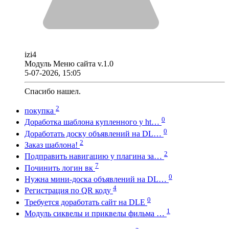
izi4
Модуль Меню сайта v.1.0
5-07-2026, 15:05
Спасибо нашел.
2
покупка
0
Доработка шаблона купленного у ht…
0
Доработать доску объявлений на DL…
2
Заказ шаблона!
2
Подправить навигацию у плагина за…
7
Починить логин вк
0
Нужна мини-доска объявлений на DL…
4
Регистрация по QR коду
0
Требуется доработать сайт на DLE
1
Модуль сиквелы и приквелы фильма …