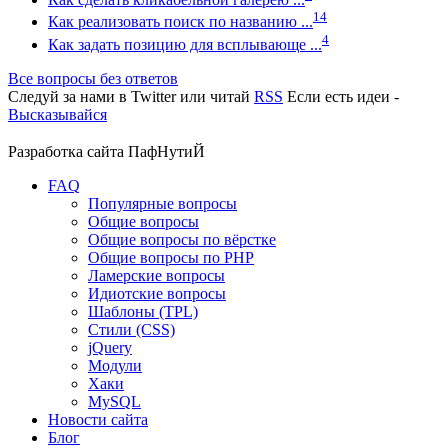
14
Как реализовать поиск по названию ...
4
Как задать позицию для всплывающе ...
Все вопросы без ответов
Следуй за нами в
Twitter
или читай
RSS
Если есть идеи -
Высказывайся
Разработка сайта
ПафНутиЙ
FAQ
Популярные вопросы
Общие вопросы
Общие вопросы по вёрстке
Общие вопросы по PHP
Ламерские вопросы
Идиотские вопросы
Шаблоны (TPL)
Стили (CSS)
jQuery
Модули
Хаки
MySQL
Новости сайта
Блог