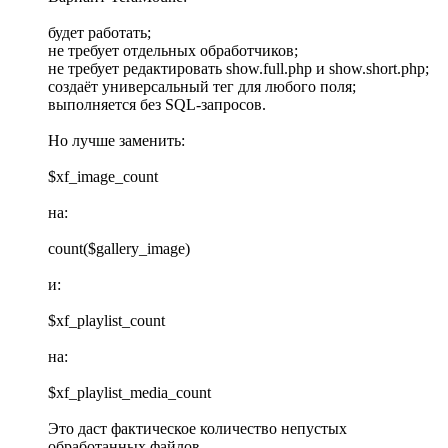
будет работать;
не требует отдельных обработчиков;
не требует редактировать show.full.php и show.short.php;
создаёт универсальный тег для любого поля;
выполняется без SQL-запросов.
Но лучше заменить:
$xf_image_count
на:
count($gallery_image)
и:
$xf_playlist_count
на:
$xf_playlist_media_count
Это даст фактическое количество непустых
обработанных файлов.