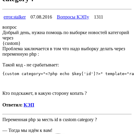
error.stalker
07.08.2016
Вопросы КЭПу
1311
вопрос
Добрый день, нужна помощь по выборке новостей категорий
через
{custom}
Проблема заключается в том что надо выборку делать через
переменную php :
Такой код - не срабатывает:
{custom category="<?php echo $key['id']?>" template="ra
Кто подскажет, в какую сторону копать ?
Ответил:
КЭП
Переменная php за месть id в custom category ?
— Тогда мы идём к вам!