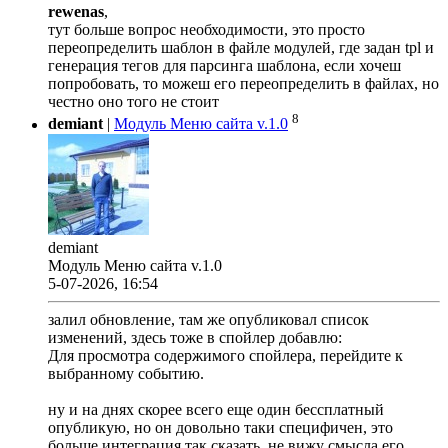
rewenas
,
тут больше вопрос необходимости, это просто
переопределить шаблон в файле модулей, где задан tpl и
генерация тегов для парсинга шаблона, если хочеш
попробовать, то можеш его переопределить в файлах, но
честно оно того не стоит
8
demiant
|
Модуль Меню сайта v.1.0
demiant
Модуль Меню сайта v.1.0
5-07-2026, 16:54
залил обновление, там же опубликовал список
изменений, здесь тоже в спойлер добавлю:
Для просмотра содержимого спойлера, перейдите к
выбранному событию.
ну и на днях скорее всего еще один бессплатный
опубликую, но он довольно таки специфичен, это
больше интеграция так сказать, не вижу смысла его