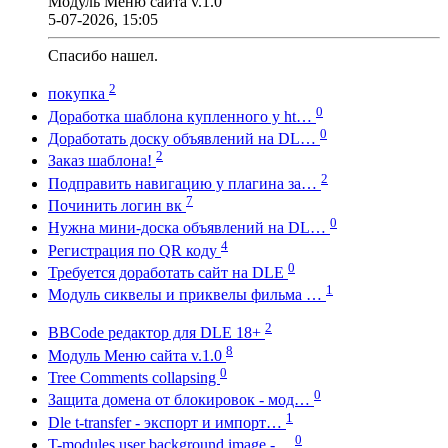
Модуль Меню сайта v.1.0
5-07-2026, 15:05
Спасибо нашел.
2
покупка
0
Доработка шаблона купленного у ht…
0
Доработать доску объявлений на DL…
2
Заказ шаблона!
2
Подправить навигацию у плагина за…
7
Починить логин вк
0
Нужна мини-доска объявлений на DL…
4
Регистрация по QR коду
0
Требуется доработать сайт на DLE
1
Модуль сиквелы и приквелы фильма …
2
BBCode редактор для DLE 18+
8
Модуль Меню сайта v.1.0
0
Tree Comments collapsing
0
Защита домена от блокировок - мод…
1
Dle t-transfer - экспорт и импорт…
0
T-modules user background image -…