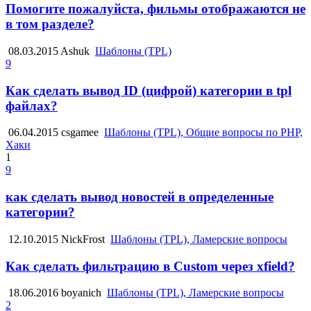
Помогите пожалуйста, фильмы отображаются не
в том разделе?
08.03.2015
Ashuk
Шаблоны (TPL)
9
Как сделать вывод ID (цифрой) категории в tpl
файлах?
06.04.2015
csgamee
Шаблоны (TPL), Общие вопросы по PHP,
Хаки
1
9
как сделать вывод новостей в определенные
категории?
12.10.2015
NickFrost
Шаблоны (TPL), Ламерские вопросы
Как сделать фильтрацию в Custom через xfield?
18.06.2016
boyanich
Шаблоны (TPL), Ламерские вопросы
2