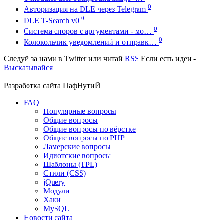
0
Авторизация на DLE через Telegram
0
DLE T-Search v0
0
Система споров с аргументами - мо…
0
Колокольчик уведомлений и отправк…
Следуй за нами в
Twitter
или читай
RSS
Если есть идеи -
Высказывайся
Разработка сайта
ПафНутиЙ
FAQ
Популярные вопросы
Общие вопросы
Общие вопросы по вёрстке
Общие вопросы по PHP
Ламерские вопросы
Идиотские вопросы
Шаблоны (TPL)
Стили (CSS)
jQuery
Модули
Хаки
MySQL
Новости сайта