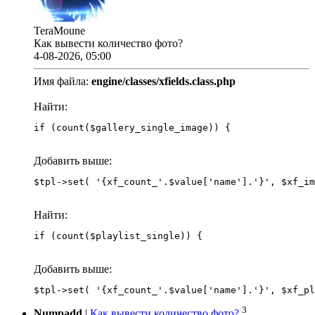
TeraMoune
Как вывести количество фото?
4-08-2026, 05:00
Имя файла:
engine/classes/xfields.class.php
Найти:
if (count($gallery_single_image)) {
Добавить выше:
Найти:
if (count($playlist_single)) {
Добавить выше:
3
Numpadd
|
Как вывести количество фото?