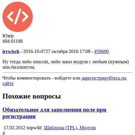
Юзер
494
61
198
irrwisch
-
2016-10-07
27 октября 2016 17:08 -
#59690
Ну тогда либо smscoin, либо заказ модуля с любым (нужным)
sms-биллингом.
Чтобы комментировать - войдите или
зарегистрируйтесь на
сайте
Похожие вопросы
Обязательное для заполнения поле при
регистрации
17.02.2012
snpwild
Шаблоны (TPL), Модули
4