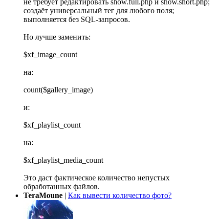
не требует редактировать show.full.php и show.short.php;
создаёт универсальный тег для любого поля;
выполняется без SQL-запросов.
Но лучше заменить:
$xf_image_count
на:
count($gallery_image)
и:
$xf_playlist_count
на:
$xf_playlist_media_count
Это даст фактическое количество непустых
обработанных файлов.
TeraMoune
|
Как вывести количество фото?