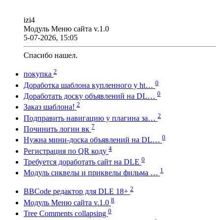
izi4
Модуль Меню сайта v.1.0
5-07-2026, 15:05
Спасибо нашел.
2
покупка
0
Доработка шаблона купленного у ht…
0
Доработать доску объявлений на DL…
2
Заказ шаблона!
2
Подправить навигацию у плагина за…
7
Починить логин вк
0
Нужна мини-доска объявлений на DL…
4
Регистрация по QR коду
0
Требуется доработать сайт на DLE
1
Модуль сиквелы и приквелы фильма …
2
BBCode редактор для DLE 18+
8
Модуль Меню сайта v.1.0
0
Tree Comments collapsing