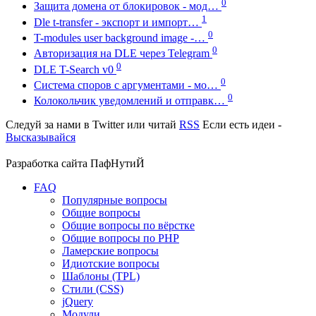
0
Защита домена от блокировок - мод…
1
Dle t-transfer - экспорт и импорт…
0
T-modules user background image -…
0
Авторизация на DLE через Telegram
0
DLE T-Search v0
0
Система споров с аргументами - мо…
0
Колокольчик уведомлений и отправк…
Следуй за нами в
Twitter
или читай
RSS
Если есть идеи -
Высказывайся
Разработка сайта
ПафНутиЙ
FAQ
Популярные вопросы
Общие вопросы
Общие вопросы по вёрстке
Общие вопросы по PHP
Ламерские вопросы
Идиотские вопросы
Шаблоны (TPL)
Стили (CSS)
jQuery
Модули