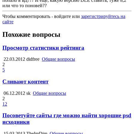
попало в БД??? И еще, какую версию DLE ставить, туже 8,2
или что то поновей??
Чтобы комментировать - войдите или
зарегистрируйтесь на
сайте
Похожие вопросы
Просмотр статистики рейтинга
22.03.2012
didfree
Общие вопросы
2
5
Сливают контент
06.12.2012
sk
Общие вопросы
2
12
Посоветуйте сайты где можно найти хорошие psd
исходники
15.03.2013
TheImDim
Общие вопросы