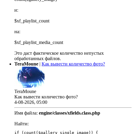
и:
$xf_playlist_count
на:
$xf_playlist_media_count
Это даст фактическое количество непустых
обработанных файлов.
TeraMoune
|
Как вывести количество фото?
TeraMoune
Как вывести количество фото?
4-08-2026, 05:00
Имя файла:
engine/classes/xfields.class.php
Найти:
if (count($gallery_single_image)) {