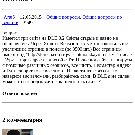
ArtuS
12.05.2015
Общие вопросы
,
Общие вопросы по
вёрстке
2949
вопрос
Имеется три сайта на DLE 8.2 Сайты старые и давно не
обновлялись. Через Яндекс Вебмастер заметил колоссальное
увеличение страниц в поиске (до 3500 шт.) Все страницы
имеют вид "http://domen.com/?qw=chiti-na-skayrim-spavn" после
"/?qw=" идет адрес на другой сайт. Проверил сайты на вирусы
с помощью различных сервисов, все чисто. Вебмастер Яндекс
и Гугл говорят тоже все чисто. На хостинге сказали что
наверное вас взломали, разбирайтесь сами. В DLE я не силен,
может что то подскажете как почистить сайты?
Ответа пока нет
2 комментария