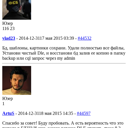
Юзер
116
23
vlad23
-
2014-12-31
17 мая 2015 03:39 -
#44532
Бд, шаблоны, картинки сохрани. Удали полностью все файлы,
Установи чистый Dle, и восстанови бд залив ее копию в папку
backup или cql запрос через my admin
Юзер
1
ArtuS
-
2014-12-31
18 мая 2015 14:35 -
#44597
Спасибо за совет! Буду пробовать. А есть вероятность что это