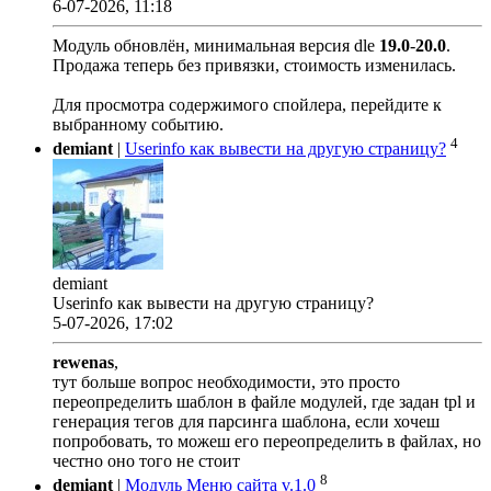
6-07-2026, 11:18
Модуль обновлён, минимальная версия dle
19.0
-
20.0
.
Продажа теперь без привязки, стоимость изменилась.
Для просмотра содержимого спойлера, перейдите к
выбранному событию.
4
demiant
|
Userinfo как вывести на другую страницу?
demiant
Userinfo как вывести на другую страницу?
5-07-2026, 17:02
rewenas
,
тут больше вопрос необходимости, это просто
переопределить шаблон в файле модулей, где задан tpl и
генерация тегов для парсинга шаблона, если хочеш
попробовать, то можеш его переопределить в файлах, но
честно оно того не стоит
8
demiant
|
Модуль Меню сайта v.1.0