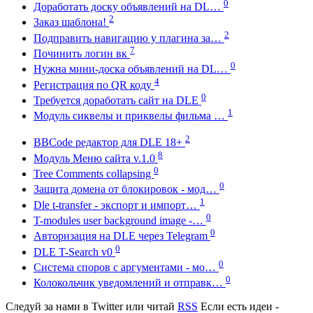
0
Доработать доску объявлений на DL…
2
Заказ шаблона!
2
Подправить навигацию у плагина за…
7
Починить логин вк
0
Нужна мини-доска объявлений на DL…
4
Регистрация по QR коду
0
Требуется доработать сайт на DLE
1
Модуль сиквелы и приквелы фильма …
2
BBCode редактор для DLE 18+
8
Модуль Меню сайта v.1.0
0
Tree Comments collapsing
0
Защита домена от блокировок - мод…
1
Dle t-transfer - экспорт и импорт…
0
T-modules user background image -…
0
Авторизация на DLE через Telegram
0
DLE T-Search v0
0
Система споров с аргументами - мо…
0
Колокольчик уведомлений и отправк…
Следуй за нами в
Twitter
или читай
RSS
Если есть идеи -