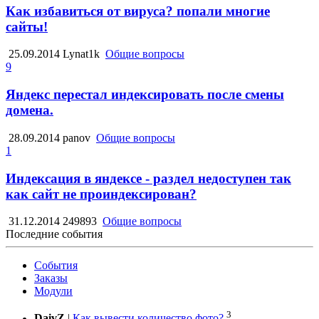
Как избавиться от вируса? попали многие
сайты!
25.09.2014
Lynat1k
Общие вопросы
9
Яндекс перестал индексировать после смены
домена.
28.09.2014
panov
Общие вопросы
1
Индексация в яндексе - раздел недоступен так
как сайт не проиндексирован?
31.12.2014
249893
Общие вопросы
Последние события
События
Заказы
Модули
3
DaivZ
|
Как вывести количество фото?