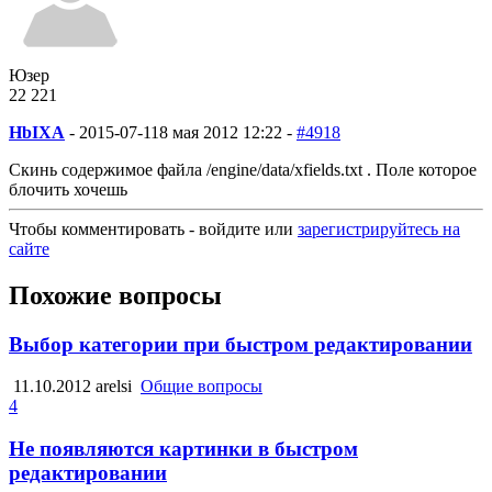
Юзер
22
2
21
HbIXA
-
2015-07-11
8 мая 2012 12:22 -
#4918
Скинь содержимое файла /engine/data/xfields.txt . Поле которое
блочить хочешь
Чтобы комментировать - войдите или
зарегистрируйтесь на
сайте
Похожие вопросы
Выбор категории при быстром редактировании
11.10.2012
arelsi
Общие вопросы
4
Не появляются картинки в быстром
редактировании