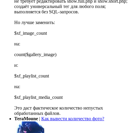
не требует редактировать show.full.php и show.short.php;
создаёт универсальный тег для любого поля;
выполняется без SQL-запросов.
Но лучше заменить:
$xf_image_count
на:
count($gallery_image)
и:
$xf_playlist_count
на:
$xf_playlist_media_count
Это даст фактическое количество непустых
обработанных файлов.
TeraMoune
|
Как вывести количество фото?