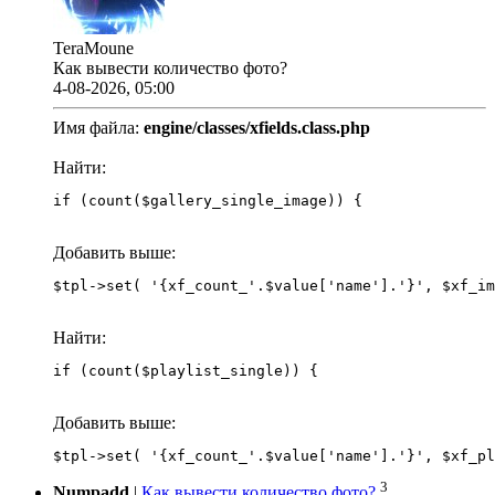
TeraMoune
Как вывести количество фото?
4-08-2026, 05:00
Имя файла:
engine/classes/xfields.class.php
Найти:
if (count($gallery_single_image)) {
Добавить выше:
Найти:
if (count($playlist_single)) {
Добавить выше:
3
Numpadd
|
Как вывести количество фото?