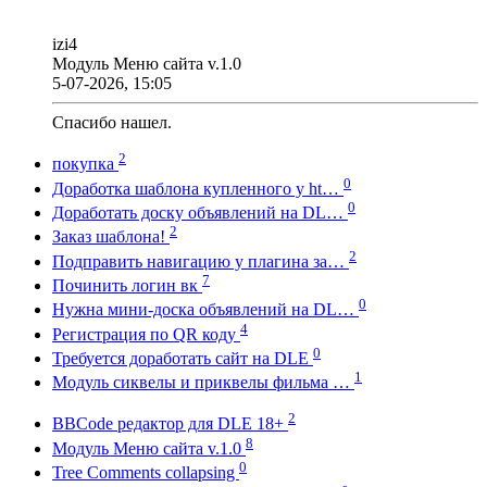
izi4
Модуль Меню сайта v.1.0
5-07-2026, 15:05
Спасибо нашел.
2
покупка
0
Доработка шаблона купленного у ht…
0
Доработать доску объявлений на DL…
2
Заказ шаблона!
2
Подправить навигацию у плагина за…
7
Починить логин вк
0
Нужна мини-доска объявлений на DL…
4
Регистрация по QR коду
0
Требуется доработать сайт на DLE
1
Модуль сиквелы и приквелы фильма …
2
BBCode редактор для DLE 18+
8
Модуль Меню сайта v.1.0
0
Tree Comments collapsing