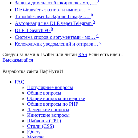
0
Защита домена от блокировок - мод…
1
Dle t-transfer - экспорт и импорт…
0
T-modules user background image -…
0
Авторизация на DLE через Telegram
0
DLE T-Search v0
0
Система споров с аргументами - мо…
0
Колокольчик уведомлений и отправк…
Следуй за нами в
Twitter
или читай
RSS
Если есть идеи -
Высказывайся
Разработка сайта
ПафНутиЙ
FAQ
Популярные вопросы
Общие вопросы
Общие вопросы по вёрстке
Общие вопросы по PHP
Ламерские вопросы
Идиотские вопросы
Шаблоны (TPL)
Стили (CSS)
jQuery
Модули