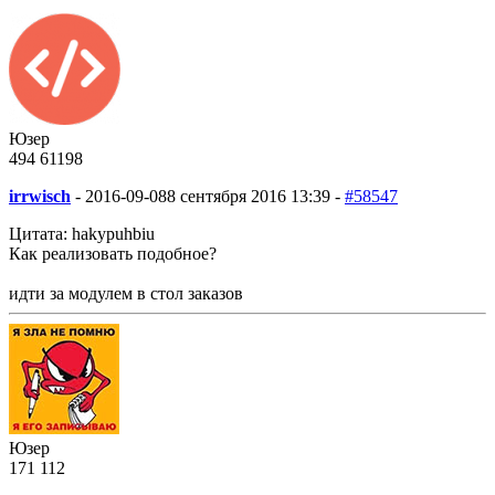
Юзер
494
61
198
irrwisch
-
2016-09-08
8 сентября 2016 13:39 -
#58547
Цитата: hakypuhbiu
Как реализовать подобное?
идти за модулем в стол заказов
Юзер
171
1
12