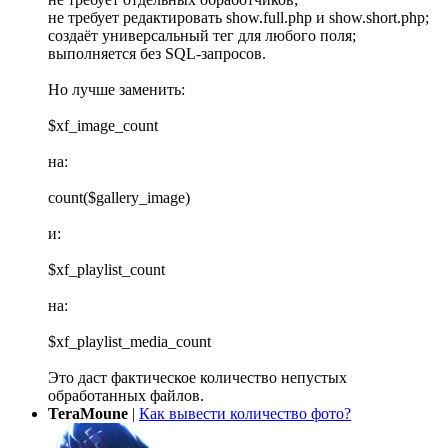
не требует редактировать show.full.php и show.short.php;
создаёт универсальный тег для любого поля;
выполняется без SQL-запросов.
Но лучше заменить:
$xf_image_count
на:
count($gallery_image)
и:
$xf_playlist_count
на:
$xf_playlist_media_count
Это даст фактическое количество непустых
обработанных файлов.
TeraMoune
|
Как вывести количество фото?