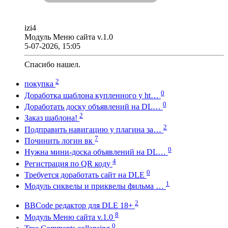
izi4
Модуль Меню сайта v.1.0
5-07-2026, 15:05
Спасибо нашел.
2
покупка
0
Доработка шаблона купленного у ht…
0
Доработать доску объявлений на DL…
2
Заказ шаблона!
2
Подправить навигацию у плагина за…
7
Починить логин вк
0
Нужна мини-доска объявлений на DL…
4
Регистрация по QR коду
0
Требуется доработать сайт на DLE
1
Модуль сиквелы и приквелы фильма …
2
BBCode редактор для DLE 18+
8
Модуль Меню сайта v.1.0
0