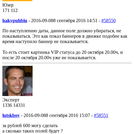
Юзер
171
1
12
hakypuhbiu
-
2016-09-08
8 сентября 2016 14:51 -
#58550
По наступлению даты, данное поле должно убираться, не
показываться. Это как показ баннеров в движке подобие как
время наступило баннер не показывается.
То есть стоит картинка VIP статуса до 20 октября 20.00ч, и
после 20 октября 20.00ч уже не показывается.
Эксперт
1336
14
331
lutskboy
-
2016-09-08
8 сентября 2016 15:07 -
#58551
за рублей 600 могу сделать
а сколько таких полей будет ?