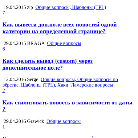
19.04.2015
zip
Общие вопросы, Шаблоны (TPL)
7
Как вывести доп.поле всех новостей одной
категории на определенной странице?
29.04.2015
BRAGA
Общие вопросы
6
Как сделать вывод {custom} через
дополнительное поле?
12.04.2016
Serge
Общие вопросы, Общие вопросы по
вёрстке, Шаблоны (TPL), Хаки, Ламерские вопросы
2
Как стилизовать новость в зависимости от даты
?
29.04.2016
Grawick
Общие вопросы
1