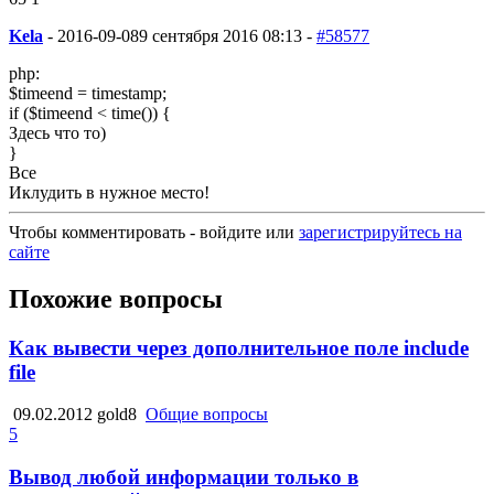
Kela
-
2016-09-08
9 сентября 2016 08:13 -
#58577
php:
$timeend = timestamp;
if ($timeend < time()) {
Здесь что то)
}
Все
Иклудить в нужное место!
Чтобы комментировать - войдите или
зарегистрируйтесь на
сайте
Похожие вопросы
Как вывести через дополнительное поле include
file
09.02.2012
gold8
Общие вопросы
5
Вывод любой информации только в