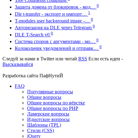
Tree Comments collapsing
0
Защита домена от блокировок - мод…
1
Dle t-transfer - экспорт и импорт…
0
T-modules user background image -…
0
Авторизация на DLE через Telegram
0
DLE T-Search v0
0
Система споров с аргументами - мо…
0
Колокольчик уведомлений и отправк…
Следуй за нами в
Twitter
или читай
RSS
Если есть идеи -
Высказывайся
Разработка сайта
ПафНутиЙ
FAQ
Популярные вопросы
Общие вопросы
Общие вопросы по вёрстке
Общие вопросы по PHP
Ламерские вопросы
Идиотские вопросы
Шаблоны (TPL)
Стили (CSS)
jQuery