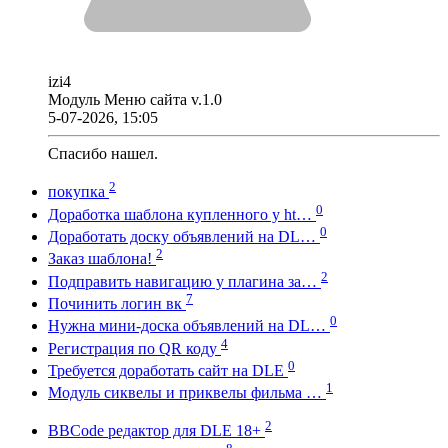
izi4
Модуль Меню сайта v.1.0
5-07-2026, 15:05
Спасибо нашел.
2
покупка
0
Доработка шаблона купленного у ht…
0
Доработать доску объявлений на DL…
2
Заказ шаблона!
2
Подправить навигацию у плагина за…
7
Починить логин вк
0
Нужна мини-доска объявлений на DL…
4
Регистрация по QR коду
0
Требуется доработать сайт на DLE
1
Модуль сиквелы и приквелы фильма …
2
BBCode редактор для DLE 18+
8