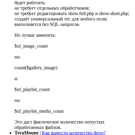
будет работать;
не требует отдельных обработчиков;
не требует редактировать show.full.php и show.short.php;
создаёт универсальный тег для любого поля;
выполняется без SQL-запросов.
Но лучше заменить:
$xf_image_count
на:
count($gallery_image)
и:
$xf_playlist_count
на:
$xf_playlist_media_count
Это даст фактическое количество непустых
обработанных файлов.
TeraMoune
|
Как вывести количество фото?