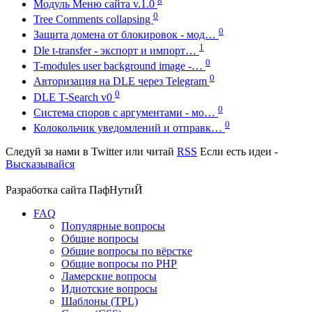
Модуль Меню сайта v.1.0
0
Tree Comments collapsing
0
Защита домена от блокировок - мод…
1
Dle t-transfer - экспорт и импорт…
0
T-modules user background image -…
0
Авторизация на DLE через Telegram
0
DLE T-Search v0
0
Система споров с аргументами - мо…
0
Колокольчик уведомлений и отправк…
Следуй за нами в
Twitter
или читай
RSS
Если есть идеи -
Высказывайся
Разработка сайта
ПафНутиЙ
FAQ
Популярные вопросы
Общие вопросы
Общие вопросы по вёрстке
Общие вопросы по PHP
Ламерские вопросы
Идиотские вопросы
Шаблоны (TPL)