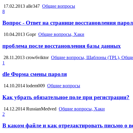
17.02.2013
alle347
Общие вопросы
8
Вопрос - Ответ на странице восстановления паро
10.04.2013
Gopr
Общие вопросы, Хаки
проблема после восстановления базы данных
28.11.2013
crow6viktor
Общие вопросы, Шаблоны (TPL), Общи
1
dle Форма смены пароля
14.10.2014
lodem009
Общие вопросы
Как убрать обязательное поле при регистрации?
14.12.2014
RussianMedved
Общие вопросы, Хаки
2
В каком файле и как отредактировать письмо о 