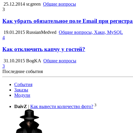
25.12.2014
sr.green
Общие вопросы
3
Как убрать обязательное поле Email при регистр
19.01.2015
RussianMedved
Общие вопросы, Хаки, MySQL
4
Как отключить капчу у гостей?
31.10.2015
BogKA
Общие вопросы
3
Последние события
События
Заказы
Модули
3
DaivZ
|
Как вывести количество фото?