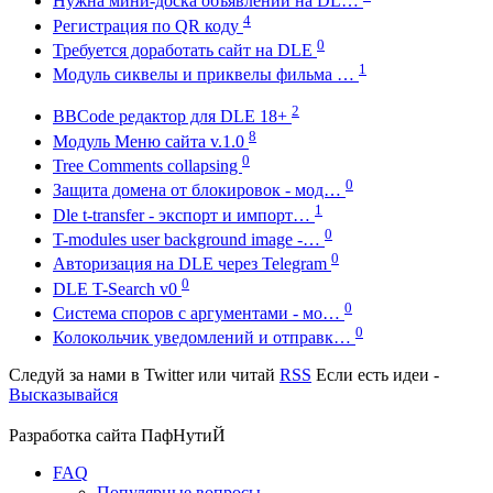
Нужна мини-доска объявлений на DL…
4
Регистрация по QR коду
0
Требуется доработать сайт на DLE
1
Модуль сиквелы и приквелы фильма …
2
BBCode редактор для DLE 18+
8
Модуль Меню сайта v.1.0
0
Tree Comments collapsing
0
Защита домена от блокировок - мод…
1
Dle t-transfer - экспорт и импорт…
0
T-modules user background image -…
0
Авторизация на DLE через Telegram
0
DLE T-Search v0
0
Система споров с аргументами - мо…
0
Колокольчик уведомлений и отправк…
Следуй за нами в
Twitter
или читай
RSS
Если есть идеи -
Высказывайся
Разработка сайта
ПафНутиЙ
FAQ
Популярные вопросы