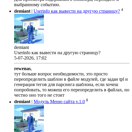
выбранному событию.
4
demiant
|
Userinfo как вывести на другую страницу?
demiant
Userinfo как вывести на другую страницу?
5-07-2026, 17:02
rewenas
,
тут больше вопрос необходимости, это просто
переопределить шаблон в файле модулей, где задан tpl и
генерация тегов для парсинга шаблона, если хочеш
попробовать, то можеш его переопределить в файлах, но
честно оно того не стоит
8
demiant
|
Модуль Меню сайта v.1.0