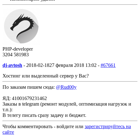
PHP-developer
3204
58
1983
dj-avtosh
-
2018-02-18
27 февраля 2018 13:02 -
#67661
Хостинг или выделенный сервер у Вас?
По заказам пишем сюда:
@Rud00y
ЯД: 41001679231462
Заказы в telegram (ремонт модулей, оптимизация нагрузок и
т.п.):
В телегу писать сразу задачу и бюджет.
Чтобы комментировать - войдите или
зарегистрируйтесь на
сайте