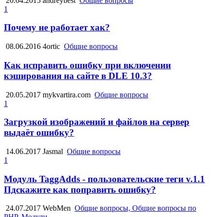
20.04.2015
andreybest
Общие вопросы
1
Почему не работает хак?
08.06.2016
4ortic
Общие вопросы
Как исправить ошибку при включении
кэширования на сайте в DLE 10.3?
20.05.2017
mykvartira.com
Общие вопросы
1
Загрузкой изображений и файлов на сервер
выдаёт ошибку?
14.06.2017
Jasmal
Общие вопросы
1
Модуль TaggAdds - пользовательские теги v.1.1
Пдскажите как поправить ошибку?
24.07.2017
WebMen
Общие вопросы, Общие вопросы по
PHP, Модули