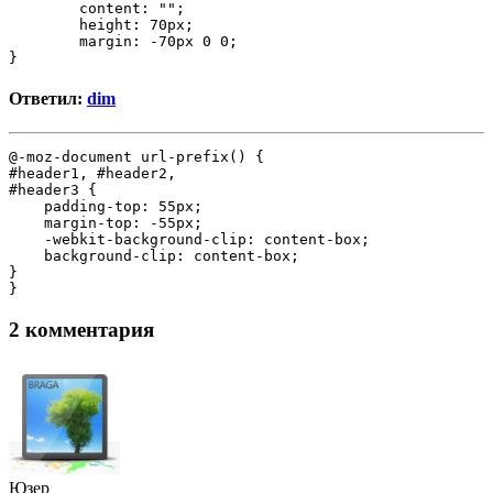
	content: "";

	height: 70px;

	margin: -70px 0 0;

}
Ответил:
dim
@-moz-document url-prefix() {

#header1, #header2, 

#header3 {

    padding-top: 55px;

    margin-top: -55px;

    -webkit-background-clip: content-box;

    background-clip: content-box;

}

}
2 комментария
Юзер