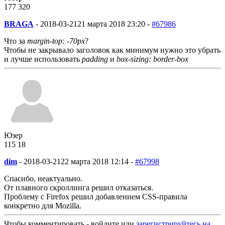
177
3
20
BRAGA
-
2018-03-21
21 марта 2018 23:20 -
#67986
Что за
margin-top: -70px
?
Чтобы не закрывало заголовок как минимум нужно это убрать
и лучше использовать
padding
и
box-sizing: border-box
Юзер
115
18
dim
-
2018-03-21
22 марта 2018 12:14 -
#67998
Спасибо, неактуально.
От плавного скроллинга решил отказаться.
Проблему с Firefox решил добавлением CSS-правила
конкретно для Mozilla.
Чтобы комментировать - войдите или
зарегистрируйтесь на