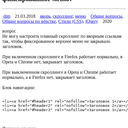
dim
21.03.2018
якорь
,
скроллинг
,
меню
Общие вопросы
,
Общие вопросы по вёрстке
,
Стили (CSS)
,
jQuery
2020
вопрос
Не могу настроить плавный скроллинг по якорным ссылкам
так, чтобы фиксированное верхнее меню не закрывало
заголовок.
При включенном скроллинге в Firefox работает нормально, в
Opera и Chrome нет, закрывает заголовок.
При выключенном скроллинге в Opera и Chrome работает
нормально, а в Firefox нет, закрывает заголовок.
Блок навигации:
<li><a href="#header1" rel="nofollow">Заголовок 1</a></
<li><a href="#header2" rel="nofollow">Заголовок 2</a></
<li><a href="#header3" rel="nofollow">Заголовок 3</a></