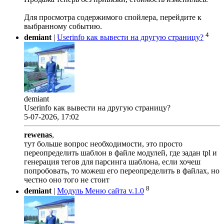
Для просмотра содержимого спойлера, перейдите к
выбранному событию.
4
demiant
|
Userinfo как вывести на другую страницу?
demiant
Userinfo как вывести на другую страницу?
5-07-2026, 17:02
rewenas
,
тут больше вопрос необходимости, это просто
переопределить шаблон в файле модулей, где задан tpl и
генерация тегов для парсинга шаблона, если хочеш
попробовать, то можеш его переопределить в файлах, но
честно оно того не стоит
8
demiant
|
Модуль Меню сайта v.1.0