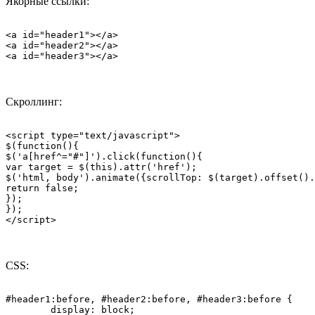
Якорные ссылки:
<a id="header1"></a>

<a id="header2"></a>

Скроллинг:
<script type="text/javascript">

$(function(){

$('a[href^="#"]').click(function(){

var target = $(this).attr('href');

$('html, body').animate({scrollTop: $(target).offset().
return false; 

}); 

});

</script>
CSS:
#header1:before, #header2:before, #header3:before {

	display: block;
