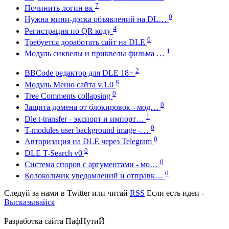
7
Починить логин вк
0
Нужна мини-доска объявлений на DL…
4
Регистрация по QR коду
0
Требуется доработать сайт на DLE
1
Модуль сиквелы и приквелы фильма …
2
BBCode редактор для DLE 18+
8
Модуль Меню сайта v.1.0
0
Tree Comments collapsing
0
Защита домена от блокировок - мод…
1
Dle t-transfer - экспорт и импорт…
0
T-modules user background image -…
0
Авторизация на DLE через Telegram
0
DLE T-Search v0
0
Система споров с аргументами - мо…
0
Колокольчик уведомлений и отправк…
Следуй за нами в
Twitter
или читай
RSS
Если есть идеи -
Высказывайся
Разработка сайта
ПафНутиЙ