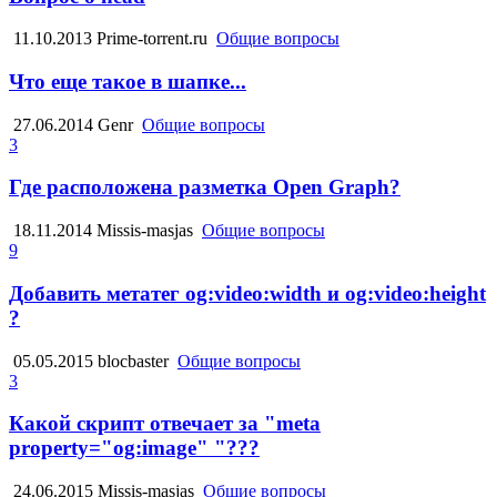
11.10.2013
Prime-torrent.ru
Общие вопросы
Что еще такое в шапке...
27.06.2014
Genr
Общие вопросы
3
Где расположена разметка Open Graph?
18.11.2014
Missis-masjas
Общие вопросы
9
Добавить метатег og:video:width и og:video:height
?
05.05.2015
blocbaster
Общие вопросы
3
Какой скрипт отвечает за "meta
property="og:image" "???
24.06.2015
Missis-masjas
Общие вопросы