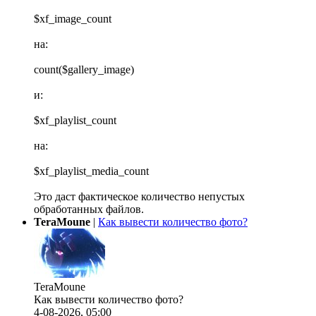
$xf_image_count
на:
count($gallery_image)
и:
$xf_playlist_count
на:
$xf_playlist_media_count
Это даст фактическое количество непустых
обработанных файлов.
TeraMoune
|
Как вывести количество фото?
TeraMoune
Как вывести количество фото?
4-08-2026, 05:00