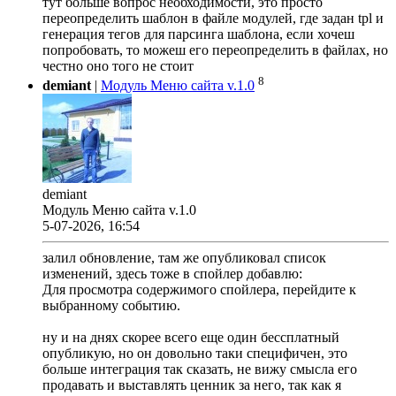
тут больше вопрос необходимости, это просто
переопределить шаблон в файле модулей, где задан tpl и
генерация тегов для парсинга шаблона, если хочеш
попробовать, то можеш его переопределить в файлах, но
честно оно того не стоит
8
demiant
|
Модуль Меню сайта v.1.0
demiant
Модуль Меню сайта v.1.0
5-07-2026, 16:54
залил обновление, там же опубликовал список
изменений, здесь тоже в спойлер добавлю:
Для просмотра содержимого спойлера, перейдите к
выбранному событию.
ну и на днях скорее всего еще один бессплатный
опубликую, но он довольно таки специфичен, это
больше интеграция так сказать, не вижу смысла его
продавать и выставлять ценник за него, так как я