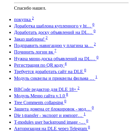
Спасибо нашел.
2
покупка
0
Доработка шаблона купленного у ht…
0
Доработать доску объявлений на DL…
2
Заказ шаблона!
2
Подправить навигацию у плагина за…
7
Починить логин вк
0
Нужна мини-доска объявлений на DL…
4
Регистрация по QR коду
0
Требуется доработать сайт на DLE
1
Модуль сиквелы и приквелы фильма …
2
BBCode редактор для DLE 18+
8
Модуль Меню сайта v.1.0
0
Tree Comments collapsing
0
Защита домена от блокировок - мод…
1
Dle t-transfer - экспорт и импорт…
0
T-modules user background image -…
0
Авторизация на DLE через Telegram