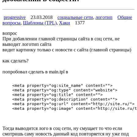
progressive
23.03.2018
социальные сети
,
логотип
Общие
вопросы
,
Шаблоны (TPL)
,
Хаки
1377
вопрос
При добавлении главной страницы сайта в соц сети, не
выводит логотип сайта
видит картинку только с новости с сайта (главной страницы)
как сделать?
попробовал сделать в main.tpl в
    <meta property="og:site_name" content="">

    <meta property="og:type" content="website">

    <meta property="og:title" content="">

    <meta property="og:description" content="">

    <meta property="og:url" content="http://site.ru/">

Тогда выводится лого в соц сети, ну смущает то что если
смотришь саму новость данный код повторяется ну уже под