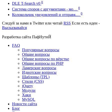
0
DLE T-Search v0
0
Система споров с аргументами - мо…
0
Колокольчик уведомлений и отправк…
Следуй за нами в
Twitter
или читай
RSS
Если есть идеи -
Высказывайся
Разработка сайта
ПафНутиЙ
FAQ
Популярные вопросы
Общие вопросы
Общие вопросы по вёрстке
Общие вопросы по PHP
Ламерские вопросы
Идиотские вопросы
Шаблоны (TPL)
Стили (CSS)
jQuery
Модули
Хаки
MySQL
Новости сайта
Блог