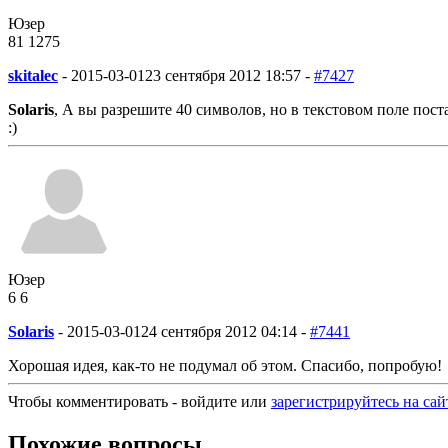
Юзер
81
12
75
skitalec
-
2015-03-01
23 сентября 2012 18:57 -
#7427
Solaris
, А вы разрешите 40 символов, но в текстовом поле пост
:)
Юзер
6
6
Solaris
-
2015-03-01
24 сентября 2012 04:14 -
#7441
Хорошая идея, как-то не подумал об этом. Спасибо, попробую!
Чтобы комментировать - войдите или
зарегистрируйтесь на сай
Похожие вопросы