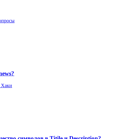
опросы
dnews?
 Хаки
тво символов в Titile и Description?