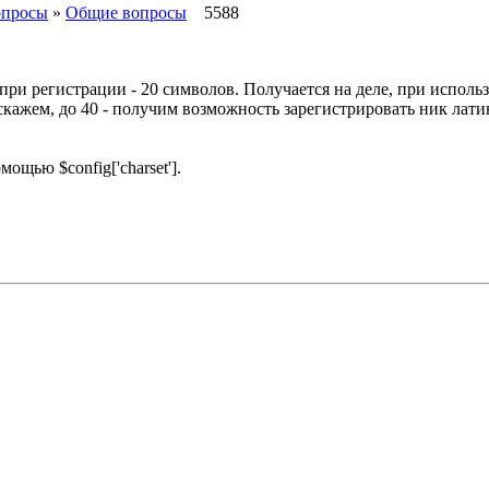
опросы
»
Общие вопросы
5588
ри регистрации - 20 символов. Получается на деле, при использ
скажем, до 40 - получим возможность зарегистрировать ник лати
мощью $config['charset'].