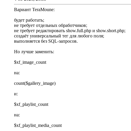
Вариант TeraMoune:
будет работать;
не требует отдельных обработчиков;
не требует редактировать show.full.php и show.short.php;
создаёт универсальный тег для любого поля;
выполняется без SQL-запросов.
Но лучше заменить:
$xf_image_count
на:
count($gallery_image)
и:
$xf_playlist_count
на:
$xf_playlist_media_count