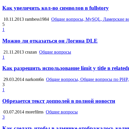
Как увеличить кол-во символов в fullstory
10.11.2013
rambess1984
Общие вопросы, MySQL, Ламерские в
5
1
Можно ли отказаться он Логина DLE
21.11.2013
crazan
Общие вопросы
1
Как разрешить использование limit у title в relate
29.03.2014
narkom6n
Общие вопросы, Общие вопросы по PHP,
3
1
Обрезается текст допполей в полной новости
03.07.2014
morefilms
Общие вопросы
3
Как сделать чтобы в админке отображалось количес