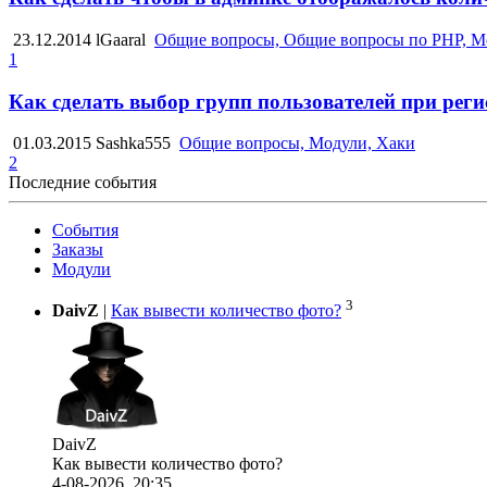
23.12.2014
lGaaral
Общие вопросы, Общие вопросы по PHP, М
1
Как сделать выбор групп пользователей при рег
01.03.2015
Sashka555
Общие вопросы, Модули, Хаки
2
Последние события
События
Заказы
Модули
3
DaivZ
|
Как вывести количество фото?
DaivZ
Как вывести количество фото?
4-08-2026, 20:35