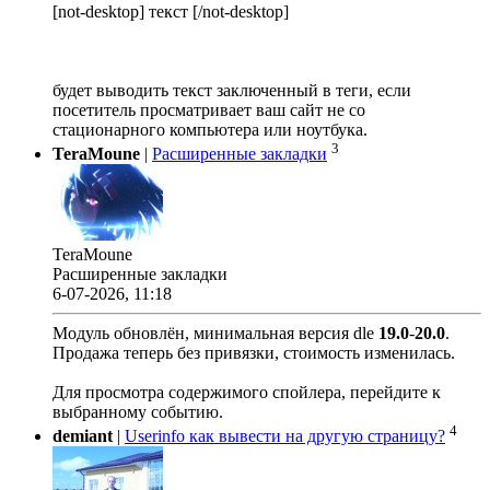
[not-desktop] текст [/not-desktop]
будет выводить текст заключенный в теги, если
посетитель просматривает ваш сайт не со
стационарного компьютера или ноутбука.
3
TeraMoune
|
Расширенные закладки
TeraMoune
Расширенные закладки
6-07-2026, 11:18
Модуль обновлён, минимальная версия dle
19.0
-
20.0
.
Продажа теперь без привязки, стоимость изменилась.
Для просмотра содержимого спойлера, перейдите к
выбранному событию.
4
demiant
|
Userinfo как вывести на другую страницу?