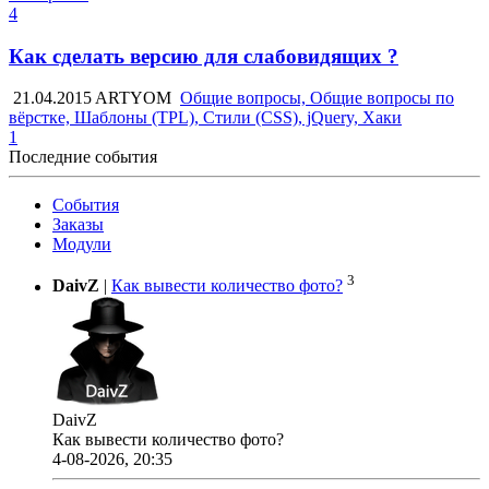
4
Как сделать версию для слабовидящих ?
21.04.2015
ARTYOM
Общие вопросы, Общие вопросы по
вёрстке, Шаблоны (TPL), Стили (CSS), jQuery, Хаки
1
Последние события
События
Заказы
Модули
3
DaivZ
|
Как вывести количество фото?
DaivZ
Как вывести количество фото?
4-08-2026, 20:35