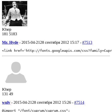
Юзер
181
5
183
Mr. Hyde
-
2015-04-21
28 сентября 2012 15:17 -
#7513
<link href='http://fonts.googleapis.com/css?family=Cupr
Юзер
131
49
wulv
-
2015-04-21
28 сентября 2012 15:26 -
#7514
@import "/font/cuprum/cuprum.css";