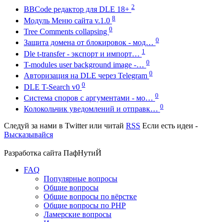
2
BBCode редактор для DLE 18+
8
Модуль Меню сайта v.1.0
0
Tree Comments collapsing
0
Защита домена от блокировок - мод…
1
Dle t-transfer - экспорт и импорт…
0
T-modules user background image -…
0
Авторизация на DLE через Telegram
0
DLE T-Search v0
0
Система споров с аргументами - мо…
0
Колокольчик уведомлений и отправк…
Следуй за нами в
Twitter
или читай
RSS
Если есть идеи -
Высказывайся
Разработка сайта
ПафНутиЙ
FAQ
Популярные вопросы
Общие вопросы
Общие вопросы по вёрстке
Общие вопросы по PHP
Ламерские вопросы