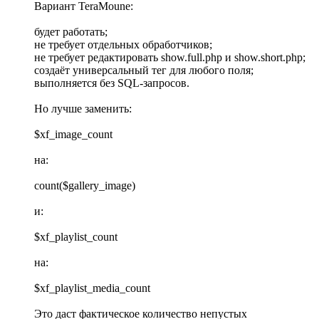
Вариант TeraMoune:
будет работать;
не требует отдельных обработчиков;
не требует редактировать show.full.php и show.short.php;
создаёт универсальный тег для любого поля;
выполняется без SQL-запросов.
Но лучше заменить:
$xf_image_count
на:
count($gallery_image)
и:
$xf_playlist_count
на:
$xf_playlist_media_count
Это даст фактическое количество непустых