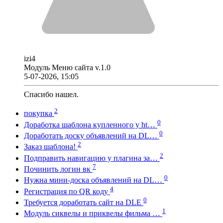
izi4
Модуль Меню сайта v.1.0
5-07-2026, 15:05
Спасибо нашел.
2
покупка
0
Доработка шаблона купленного у ht…
0
Доработать доску объявлений на DL…
2
Заказ шаблона!
2
Подправить навигацию у плагина за…
7
Починить логин вк
0
Нужна мини-доска объявлений на DL…
4
Регистрация по QR коду
0
Требуется доработать сайт на DLE
1
Модуль сиквелы и приквелы фильма …