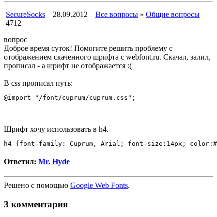
SecureSocks
28.09.2012
Все вопросы
»
Общие вопросы
4712
вопрос
Доброе время суток! Помогите решить проблему с
отображением скаченного шрифта с webfont.ru. Скачал, залил,
прописал - а шрифт не отображается :(
В css прописал путь:
@import "/font/cuprum/cuprum.css";
Шрифт хочу использовать в h4.
h4 {font-family: Cuprum, Arial; font-size:14px; color:#
Ответил:
Mr. Hyde
Решено с помощью
Google Web Fonts
.
3 комментария