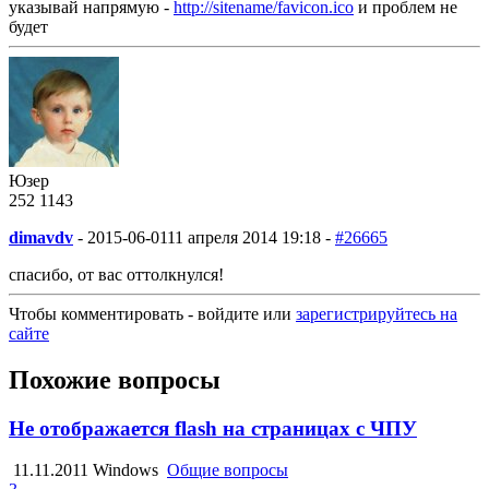
указывай напрямую -
http://sitename/favicon.ico
и проблем не
будет
Юзер
252
11
43
dimavdv
-
2015-06-01
11 апреля 2014 19:18 -
#26665
спасибо, от вас оттолкнулся!
Чтобы комментировать - войдите или
зарегистрируйтесь на
сайте
Похожие вопросы
Не отображается flash на страницах с ЧПУ
11.11.2011
Windows
Общие вопросы