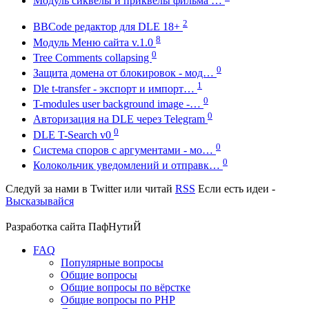
Модуль сиквелы и приквелы фильма …
2
BBCode редактор для DLE 18+
8
Модуль Меню сайта v.1.0
0
Tree Comments collapsing
0
Защита домена от блокировок - мод…
1
Dle t-transfer - экспорт и импорт…
0
T-modules user background image -…
0
Авторизация на DLE через Telegram
0
DLE T-Search v0
0
Система споров с аргументами - мо…
0
Колокольчик уведомлений и отправк…
Следуй за нами в
Twitter
или читай
RSS
Если есть идеи -
Высказывайся
Разработка сайта
ПафНутиЙ
FAQ
Популярные вопросы
Общие вопросы
Общие вопросы по вёрстке
Общие вопросы по PHP