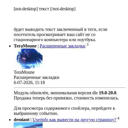
[not-desktop] текст [/not-desktop]
будет выводить текст заключенный в теги, если
посетитель просматривает ваш сайт не со
стационарного компьютера или ноутбука.
3
TeraMoune
|
Расширенные закладки
TeraMoune
Расширенные закладки
6-07-2026, 11:18
Модуль обновлён, минимальная версия dle
19.0
-
20.0
.
Продажа теперь без привязки, стоимость изменилась.
Для просмотра содержимого спойлера, перейдите к
выбранному событию.
4
demiant
|
Userinfo как вывести на другую страницу?