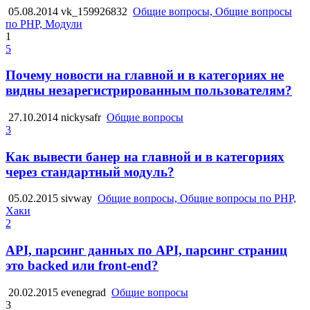
05.08.2014
vk_159926832
Общие вопросы, Общие вопросы
по PHP, Модули
1
5
Почему новости на главной и в категориях не
видны незарегистрированным пользователям?
27.10.2014
nickysafr
Общие вопросы
3
Как вывести банер на главной и в категориях
через стандартный модуль?
05.02.2015
sivway
Общие вопросы, Общие вопросы по PHP,
Хаки
2
API, парсинг данных по API, парсинг страниц
это backed или front-end?
20.02.2015
evenegrad
Общие вопросы
3