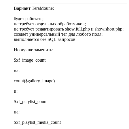
Вариант TeraMoune:
будет работать;
не требует отдельных обработчиков;
не требует редактировать show.full.php и show.short.php;
создаёт универсальный тег для любого поля;
выполняется без SQL-запросов.
Но лучше заменить:
$xf_image_count
на:
count($gallery_image)
и:
$xf_playlist_count
на:
$xf_playlist_media_count