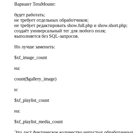
Вариант TeraMoune:
будет работать;
не требует отдельных обработчиков;
не требует редактировать show.full.php и show.short.php;
создаёт универсальный тег для любого поля;
выполняется без SQL-запросов.
Но лучше заменить:
$xf_image_count
на:
count($gallery_image)
и:
$xf_playlist_count
на:
$xf_playlist_media_count
Это даст фактическое количество непустых обработанных