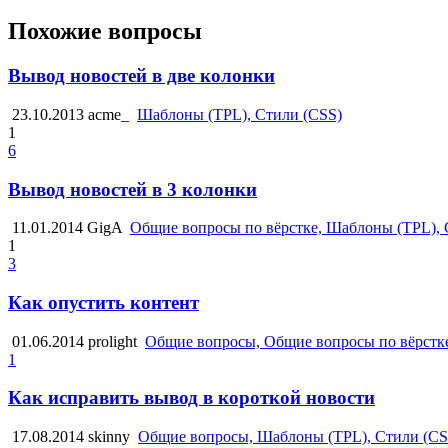
Похожие вопросы
Вывод новостей в две колонки
23.10.2013
acme_
Шаблоны (TPL), Стили (CSS)
1
6
Вывод новостей в 3 колонки
11.01.2014
GigA
Общие вопросы по вёрстке, Шаблоны (TPL), С
1
3
Как опустить контент
01.06.2014
prolight
Общие вопросы, Общие вопросы по вёрстке
1
Как исправить вывод в короткой новости
17.08.2014
skinny
Общие вопросы, Шаблоны (TPL), Стили (CS