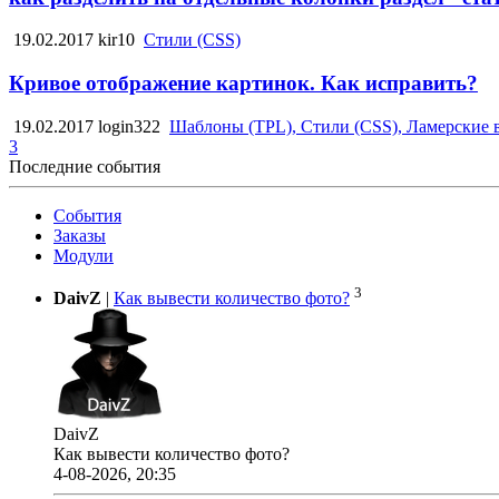
19.02.2017
kir10
Стили (CSS)
Кривое отображение картинок. Как исправить?
19.02.2017
login322
Шаблоны (TPL), Стили (CSS), Ламерские 
3
Последние события
События
Заказы
Модули
3
DaivZ
|
Как вывести количество фото?
DaivZ
Как вывести количество фото?
4-08-2026, 20:35