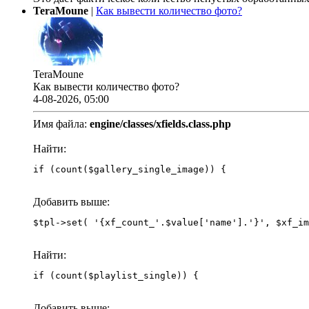
TeraMoune
|
Как вывести количество фото?
TeraMoune
Как вывести количество фото?
4-08-2026, 05:00
Имя файла:
engine/classes/xfields.class.php
Найти:
if (count($gallery_single_image)) {
Добавить выше:
Найти:
if (count($playlist_single)) {
Добавить выше: