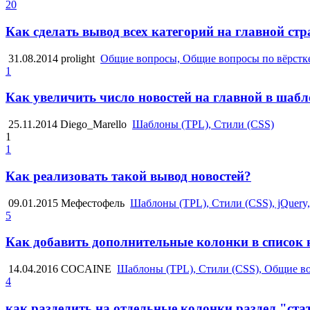
20
Как сделать вывод всех категорий на главной ст
31.08.2014
prolight
Общие вопросы, Общие вопросы по вёрстке
1
Как увеличить число новостей на главной в шабл
25.11.2014
Diego_Marello
Шаблоны (TPL), Стили (CSS)
1
1
Как реализовать такой вывод новостей?
09.01.2015
Мефестофель
Шаблоны (TPL), Стили (CSS), jQuer
5
Как добавить дополнительные колонки в список 
14.04.2016
COCAINE
Шаблоны (TPL), Стили (CSS), Общие в
4
как разделить на отдельные колонки раздел "ста