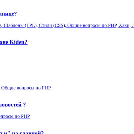
ранице?
, Шаблоны (TPL), Стили (CSS), Общие вопросы по PHP, Хаки, 
оне Kiden?
y, Общие вопросы по PHP
новостей ?
опросы по PHP
тьи" на главной?