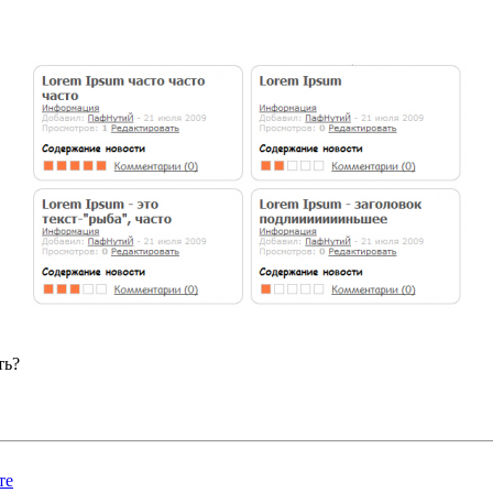
ть?
те