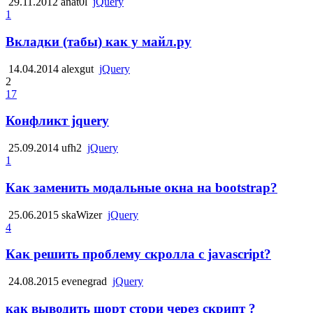
29.11.2012
anat0l
jQuery
1
Вкладки (табы) как у майл.ру
14.04.2014
alexgut
jQuery
2
17
Конфликт jquery
25.09.2014
ufh2
jQuery
1
Как заменить модальные окна на bootstrap?
25.06.2015
skaWizer
jQuery
4
Как решить проблему скролла с javascript?
24.08.2015
evenegrad
jQuery
как выводить шорт стори через скрипт ?