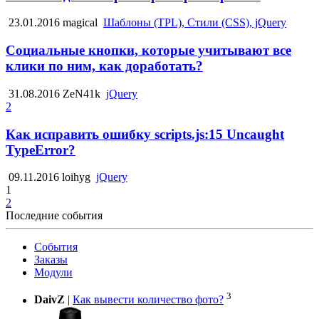
23.01.2016
magical
Шаблоны (TPL), Стили (CSS), jQuery
Социальные кнопки, которые учитывают все
клики по ним, как доработать?
31.08.2016
ZeN41k
jQuery
2
Как исправить ошибку scripts.js:15 Uncaught
TypeError?
09.11.2016
loihyg
jQuery
1
2
Последние события
События
Заказы
Модули
3
DaivZ
|
Как вывести количество фото?