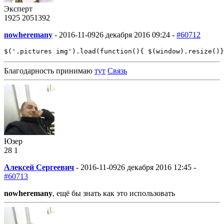
Эксперт
1925
205
1392
nowheremany
-
2016-11-09
26 декабря 2016 09:24 -
#60712
$('.pictures img').load(function(){ $(window).resize()}
Благодарность принимаю
тут
Связь
Юзер
28
1
Алексей Сергеевич
-
2016-11-09
26 декабря 2016 12:45 -
#60713
nowheremany
, ещё бы знать как это использовать