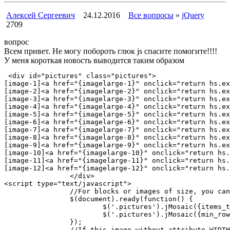
Алексей Сергеевич
24.12.2016
Все вопросы
»
jQuery
2709
вопрос
Всем привет. Не могу побороть глюк js спасите помогите!!!!
У меня короткая новость выводится таким образом
 <div id="pictures" class="pictures">

[image-1]<a href="{imagelarge-1}" onclick="return hs.ex
[image-2]<a href="{imagelarge-2}" onclick="return hs.ex
[image-3]<a href="{imagelarge-3}" onclick="return hs.ex
[image-4]<a href="{imagelarge-4}" onclick="return hs.ex
[image-5]<a href="{imagelarge-5}" onclick="return hs.ex
[image-6]<a href="{imagelarge-6}" onclick="return hs.ex
[image-7]<a href="{imagelarge-7}" onclick="return hs.ex
[image-8]<a href="{imagelarge-8}" onclick="return hs.ex
[image-9]<a href="{imagelarge-9}" onclick="return hs.ex
[image-10]<a href="{imagelarge-10}" onclick="return hs.e
[image-11]<a href="{imagelarge-11}" onclick="return hs.
[image-12]<a href="{imagelarge-12}" onclick="return hs.
                </div>

<script type="text/javascript">	

		//For blocks or images of size, you can use $(document).ready

		$(document).ready(function() {

			$('.pictures').jMosaic({items_type: "a", margin: 2});

			$('.pictures').jMosaic({min_row_height: 150, margin: 2, is_first_big: true});

		});

		//If this image without attribute WIDTH or HEIGH, you can use $(window).load
