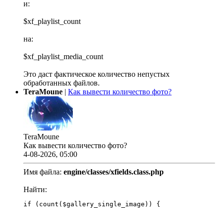
и:
$xf_playlist_count
на:
$xf_playlist_media_count
Это даст фактическое количество непустых
обработанных файлов.
TeraMoune
|
Как вывести количество фото?
TeraMoune
Как вывести количество фото?
4-08-2026, 05:00
Имя файла:
engine/classes/xfields.class.php
Найти:
if (count($gallery_single_image)) {