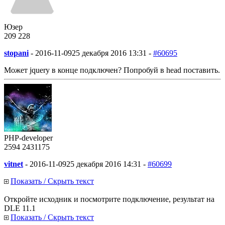
Юзер
209
2
28
stopani
-
2016-11-09
25 декабря 2016 13:31 -
#60695
Может jquery в конце подключен? Попробуй в head поставить.
PHP-developer
2594
243
1175
vitnet
-
2016-11-09
25 декабря 2016 14:31 -
#60699
Показать / Скрыть текст
Откройте исходник и посмотрите подключение, результат на
DLE 11.1
Показать / Скрыть текст