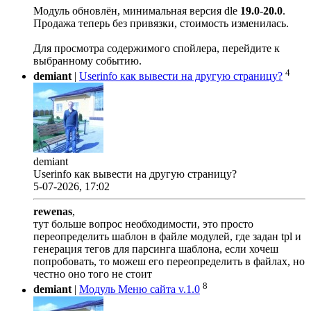
Модуль обновлён, минимальная версия dle
19.0
-
20.0
.
Продажа теперь без привязки, стоимость изменилась.
Для просмотра содержимого спойлера, перейдите к
выбранному событию.
4
demiant
|
Userinfo как вывести на другую страницу?
demiant
Userinfo как вывести на другую страницу?
5-07-2026, 17:02
rewenas
,
тут больше вопрос необходимости, это просто
переопределить шаблон в файле модулей, где задан tpl и
генерация тегов для парсинга шаблона, если хочеш
попробовать, то можеш его переопределить в файлах, но
честно оно того не стоит
8
demiant
|
Модуль Меню сайта v.1.0