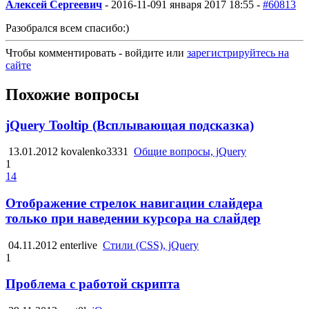
Алексей Сергеевич
-
2016-11-09
1 января 2017 18:55 -
#60813
Разобрался всем спасибо:)
Чтобы комментировать - войдите или
зарегистрируйтесь на
сайте
Похожие вопросы
jQuery Tooltip (Всплывающая подсказка)
13.01.2012
kovalenko3331
Общие вопросы, jQuery
1
14
Отображение стрелок навигации слайдера
только при наведении курсора на слайдер
04.11.2012
enterlive
Стили (CSS), jQuery
1
Проблема с работой скрипта