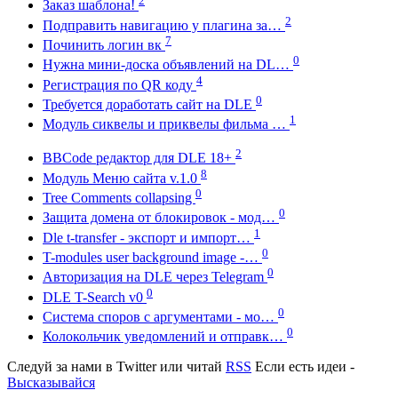
2
Заказ шаблона!
2
Подправить навигацию у плагина за…
7
Починить логин вк
0
Нужна мини-доска объявлений на DL…
4
Регистрация по QR коду
0
Требуется доработать сайт на DLE
1
Модуль сиквелы и приквелы фильма …
2
BBCode редактор для DLE 18+
8
Модуль Меню сайта v.1.0
0
Tree Comments collapsing
0
Защита домена от блокировок - мод…
1
Dle t-transfer - экспорт и импорт…
0
T-modules user background image -…
0
Авторизация на DLE через Telegram
0
DLE T-Search v0
0
Система споров с аргументами - мо…
0
Колокольчик уведомлений и отправк…
Следуй за нами в
Twitter
или читай
RSS
Если есть идеи -
Высказывайся