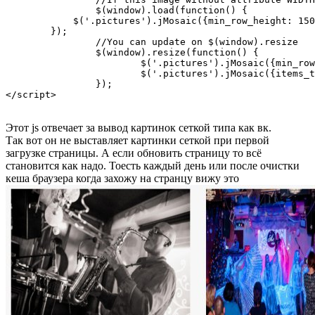
		$(window).load(function() {

            $('.pictures').jMosaic({min_row_height: 150
        });

		//You can update on $(window).resize

		$(window).resize(function() {

			$('.pictures').jMosaic({min_row_height: 150, margin: 2, is_first_big: true});

			$('.pictures').jMosaic({items_type: "a", margin: 2});

		});	

Этот js отвечает за вывод картинок сеткой типа как вк.
Так вот он не выставляет картинки сеткой при первой
загрузке страницы. А если обновить страницу то всё
становится как надо. Тоесть каждый день или после очистки
кеша браузера когда захожу на странцу вижу это