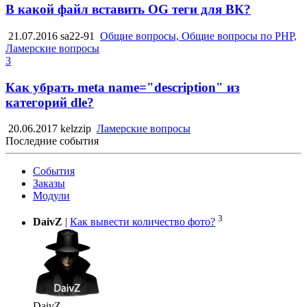
В какой файл вставить OG теги для ВК?
21.07.2016
sa22-91
Общие вопросы, Общие вопросы по PHP,
Ламерские вопросы
3
Как убрать meta name="description" из
категорий dle?
20.06.2017
kelzzip
Ламерские вопросы
Последние события
События
Заказы
Модули
3
DaivZ
|
Как вывести количество фото?
DaivZ