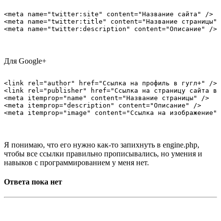
<meta name="twitter:site" content="Название сайта" />

<meta name="twitter:title" content="Название страницы" 
Для Google+
<link rel="author" href="Ссылка на профиль в гугл+" />

<link rel="publisher" href="Ссылка на страницу сайта в 
<meta itemprop="name" content="Название страницы" />

<meta itemprop="description" content="Описание" />

Я понимаю, что его нужно как-то запихнуть в engine.php,
чтобы все ссылки правильно прописывались, но умения и
навыков с программированием у меня нет.
Ответа пока нет