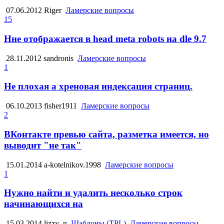
07.06.2012
Riger
Ламерские вопросы
15
Нне отображается в head meta robots на dle 9.7
28.11.2012
sandronis
Ламерские вопросы
1
Не плохая а хреновая индексация страниц.
06.10.2013
fisher1911
Ламерские вопросы
2
ВКонтакте превью сайта, разметка имеется, но
выводит "не так"
15.01.2014
a-kotelnikov.1998
Ламерские вопросы
1
Нужно найти и удалить несколько строк
начинающихся на
15.03.2014
lizzy_n
Шаблоны (TPL), Ламерские вопросы