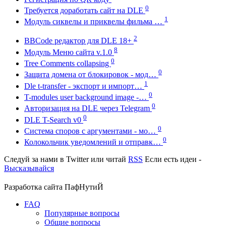
0
Требуется доработать сайт на DLE
1
Модуль сиквелы и приквелы фильма …
2
BBCode редактор для DLE 18+
8
Модуль Меню сайта v.1.0
0
Tree Comments collapsing
0
Защита домена от блокировок - мод…
1
Dle t-transfer - экспорт и импорт…
0
T-modules user background image -…
0
Авторизация на DLE через Telegram
0
DLE T-Search v0
0
Система споров с аргументами - мо…
0
Колокольчик уведомлений и отправк…
Следуй за нами в
Twitter
или читай
RSS
Если есть идеи -
Высказывайся
Разработка сайта
ПафНутиЙ
FAQ
Популярные вопросы
Общие вопросы