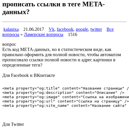
прописать ссылки в теге META-
данных?
kalanixa
21.06.2017
Vk
,
facebook
,
google
,
twitter
Все
вопросы
»
Ламерские вопросы
1516
вопрос
Есть код META-данных, но в статистическом виде, как
правильно оформить для полной новости, чтобы автоматом
прописовало ссылки полной новости и адрес картинки в
определенные теги?
Для Facebook и ВКонтакте
<meta property="og:title" content="Название страницы" /
<meta property="og:description" content="Описание" />

<meta property="og:image" content="Ссылка на изображени
<meta property="og:url" content="Ссылка на страницу" />

Для Twitter