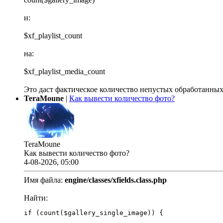
и:
$xf_playlist_count
на:
$xf_playlist_media_count
Это даст фактическое количество непустых обработанных
TeraMoune
|
Как вывести количество фото?
TeraMoune
Как вывести количество фото?
4-08-2026, 05:00
Имя файла:
engine/classes/xfields.class.php
Найти:
if (count($gallery_single_image)) {