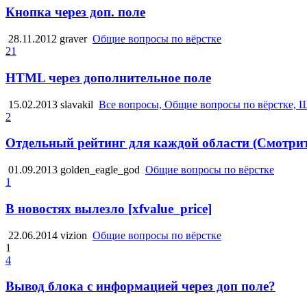
Кнопка через доп. поле
28.11.2012
graver
Общие вопросы по вёрстке
21
HTML через дополнительное поле
15.02.2013
slavakil
Все вопросы, Общие вопросы по вёрстке, 
2
Отдельный рейтинг для каждой области (Смотрит
01.09.2013
golden_eagle_god
Общие вопросы по вёрстке
1
В новостях вылезло [xfvalue_price]
22.06.2014
vizion
Общие вопросы по вёрстке
1
4
Вывод блока с информацией через доп поле?