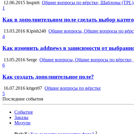
12.06.2015
Inspirit
Общие вопросы по вёрстке, Шаблоны (TPL)
1
Как в дополнительном поле сделать выбор катег
13.03.2016
Kipish240
Общие вопросы, Общие вопросы по вёрс
4
Как изменить addnews в зависимости от выбранно
13.05.2016
Serge
Общие вопросы, Общие вопросы по вёрстке, 
6
Как создать дополнительное поле?
16.07.2016
kriger07
Общие вопросы по вёрстке
5
Последние события
События
Заказы
Модули
3