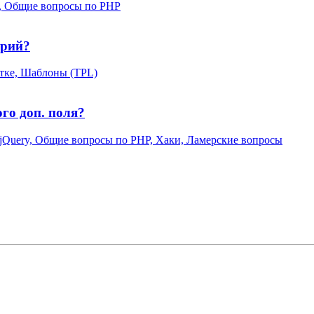
, Общие вопросы по PHP
орий?
тке, Шаблоны (TPL)
го доп. поля?
jQuery, Общие вопросы по PHP, Хаки, Ламерские вопросы