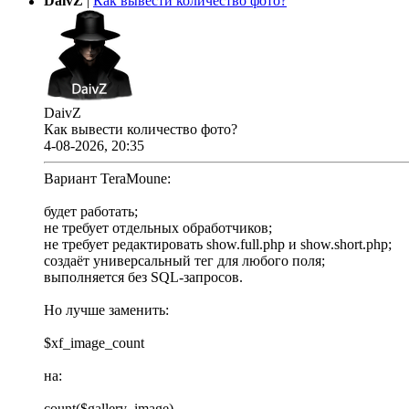
DaivZ
|
Как вывести количество фото?
DaivZ
Как вывести количество фото?
4-08-2026, 20:35
Вариант TeraMoune:
будет работать;
не требует отдельных обработчиков;
не требует редактировать show.full.php и show.short.php;
создаёт универсальный тег для любого поля;
выполняется без SQL-запросов.
Но лучше заменить:
$xf_image_count
на:
count($gallery_image)