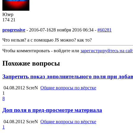
Юзер
174
2
1
progressive
-
2016-07-16
28 ноября 2016 06:34 -
#60281
Что нельзя? а с помощью JS можно? как то?
Чтобы комментировать - войдите или
зарегистрируйтесь на сай
Похожие вопросы
Запретить показ дополнительного поля при доба
04.08.2012
ScreN
Общие вопросы по вёрстке
1
8
Доп поля в пред-просмотре материала
04.08.2012
ScreN
Общие вопросы по вёрстке
1