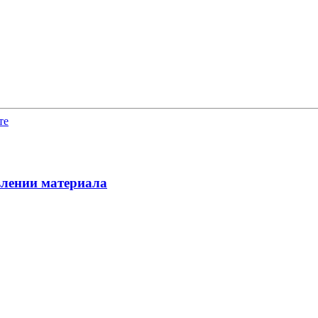
те
влении материала