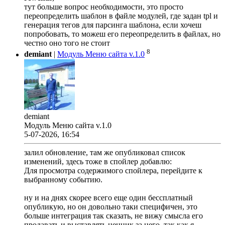
тут больше вопрос необходимости, это просто
переопределить шаблон в файле модулей, где задан tpl и
генерация тегов для парсинга шаблона, если хочеш
попробовать, то можеш его переопределить в файлах, но
честно оно того не стоит
8
demiant
|
Модуль Меню сайта v.1.0
demiant
Модуль Меню сайта v.1.0
5-07-2026, 16:54
залил обновление, там же опубликовал список
изменений, здесь тоже в спойлер добавлю:
Для просмотра содержимого спойлера, перейдите к
выбранному событию.
ну и на днях скорее всего еще один бессплатный
опубликую, но он довольно таки специфичен, это
больше интеграция так сказать, не вижу смысла его
продавать и выставлять ценник за него, так как я