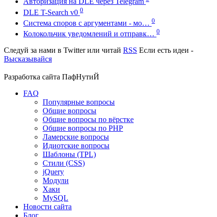
Авторизация на DLE через Telegram
0
DLE T-Search v0
0
Система споров с аргументами - мо…
0
Колокольчик уведомлений и отправк…
Следуй за нами в
Twitter
или читай
RSS
Если есть идеи -
Высказывайся
Разработка сайта
ПафНутиЙ
FAQ
Популярные вопросы
Общие вопросы
Общие вопросы по вёрстке
Общие вопросы по PHP
Ламерские вопросы
Идиотские вопросы
Шаблоны (TPL)
Стили (CSS)
jQuery
Модули
Хаки
MySQL
Новости сайта
Блог