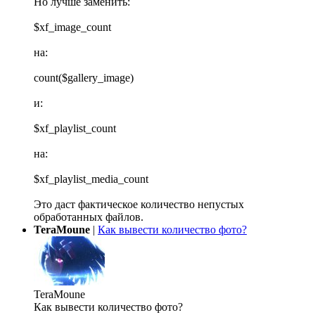
Но лучше заменить:
$xf_image_count
на:
count($gallery_image)
и:
$xf_playlist_count
на:
$xf_playlist_media_count
Это даст фактическое количество непустых
обработанных файлов.
TeraMoune
|
Как вывести количество фото?
TeraMoune
Как вывести количество фото?