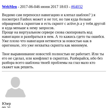
WebMen
-
2017-06-04
6 июня 2017 18:03 -
#64032
Видимо сам переносил навигацию и клепал шаблон? ) я
посмотрел Fanbox может и не тот, но там куда больше
обращений к скриптам и есть скрипт с active.js а у тебя другой
и куда меньше к нему запросов.
Проще на виртуальном сервере снова скопировать код
навигации и разобраться в нем. А то кажись гдето ты ошибся.
Уже плохо что навигация нетянется за новостью как в
оригинале, это уже нехватка скрипта как минимум.
Твое выравнивание новостей полностью не работает. Или ты
его не сделал, или конфликт в скриптах. Разбирайся, ибо без
разбора всего шаблона твоей проблемы на глаз мало кто
скажет как решить.
Юзер
99
2
5