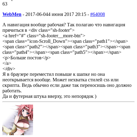
63
WebMen
-
2017-06-04
4 июня 2017 20:15 -
#64008
А навигация вообще рабочая? Так полагаю что навигация
прячиться в <div class="sh-footer">
<a href="#" class="sh-footer__more-btn">
<span class="icon-Scroll_Down"><span class="path1"></span>
<span class="path2"></span><span class="path3"></span><span
class="path4"></span><span class="path5"></span></span>
<p>Больше постов</p>
</a>
</div>
Я в браузере переместил повыше к шапке но она
неоткрывается вообще. Может нехватка стилей css или
скрипта. Ведь обычно если даже так переносишь оно должно
работать.
Да и футерная штука вверху, это непорядок )