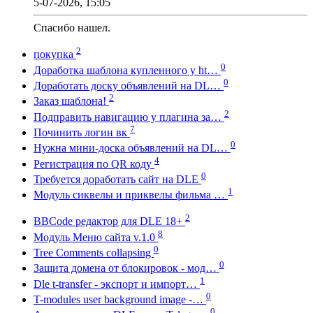
5-07-2026, 15:05
Спасибо нашел.
2
покупка
0
Доработка шаблона купленного у ht…
0
Доработать доску объявлений на DL…
2
Заказ шаблона!
2
Подправить навигацию у плагина за…
7
Починить логин вк
0
Нужна мини-доска объявлений на DL…
4
Регистрация по QR коду
0
Требуется доработать сайт на DLE
1
Модуль сиквелы и приквелы фильма …
2
BBCode редактор для DLE 18+
8
Модуль Меню сайта v.1.0
0
Tree Comments collapsing
0
Защита домена от блокировок - мод…
1
Dle t-transfer - экспорт и импорт…
0
T-modules user background image -…
0