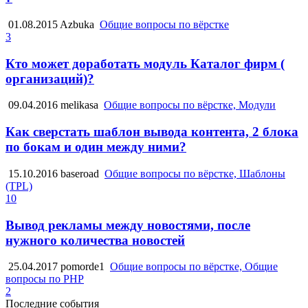
01.08.2015
Azbuka
Общие вопросы по вёрстке
3
Кто может доработать модуль Каталог фирм (
организаций)?
09.04.2016
melikasa
Общие вопросы по вёрстке, Модули
Как сверстать шаблон вывода контента, 2 блока
по бокам и один между ними?
15.10.2016
baseroad
Общие вопросы по вёрстке, Шаблоны
(TPL)
10
Вывод рекламы между новостями, после
нужного количества новостей
25.04.2017
pomorde1
Общие вопросы по вёрстке, Общие
вопросы по PHP
2
Последние события