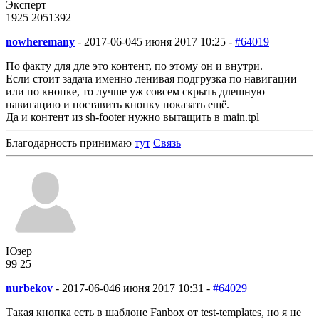
Эксперт
1925
205
1392
nowheremany
-
2017-06-04
5 июня 2017 10:25 -
#64019
По факту для дле это контент, по этому он и внутри.
Если стоит задача именно ленивая подгрузка по навигации
или по кнопке, то лучше уж совсем скрыть длешную
навигацию и поставить кнопку показать ещё.
Да и контент из sh-footer нужно вытащить в main.tpl
Благодарность принимаю
тут
Связь
Юзер
99
2
5
nurbekov
-
2017-06-04
6 июня 2017 10:31 -
#64029
Такая кнопка есть в шаблоне Fanbox от test-templates, но я не