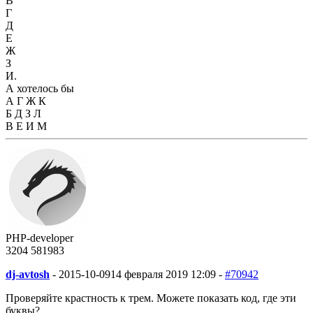
В
Г
Д
Е
Ж
З
И.
А хотелось бы
А Г Ж К
Б Д З Л
В Е И М
PHP-developer
3204
58
1983
dj-avtosh
-
2015-10-09
14 февраля 2019 12:09 -
#70942
Проверяйте крастность к трем. Можете показать код, где эти
буквы?