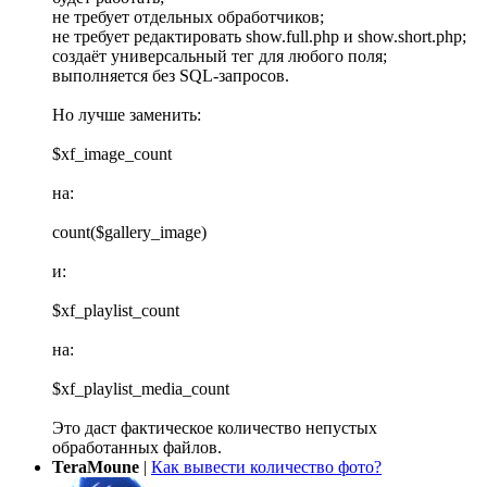
не требует отдельных обработчиков;
не требует редактировать show.full.php и show.short.php;
создаёт универсальный тег для любого поля;
выполняется без SQL-запросов.
Но лучше заменить:
$xf_image_count
на:
count($gallery_image)
и:
$xf_playlist_count
на:
$xf_playlist_media_count
Это даст фактическое количество непустых
обработанных файлов.
TeraMoune
|
Как вывести количество фото?