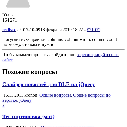
Юзер
164
2
71
redissx
-
2015-10-09
18 февраля 2019 18:22 -
#71055
Погуглите css правило columns, column-width, column-count -
по-моему, это вам и нужно.
Чтобы комментировать - войдите или
зарегистрируйтесь на
сайте
Похожие вопросы
Слайдер новостей для DLE на jQuery
15.11.2011
kronon
Общие вопросы, Общие вопросы по
вёрстке, jQuery
2
Тег сортировка {sort}