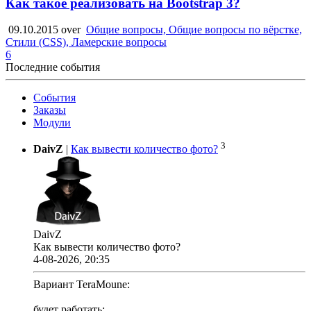
Как такое реализовать на Bootstrap 3?
09.10.2015
over
Общие вопросы, Общие вопросы по вёрстке,
Стили (CSS), Ламерские вопросы
6
Последние события
События
Заказы
Модули
3
DaivZ
|
Как вывести количество фото?
DaivZ
Как вывести количество фото?
4-08-2026, 20:35
Вариант TeraMoune:
будет работать;