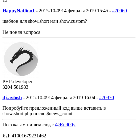
13
HappyNattion1
-
2015-10-09
14 февраля 2019 15:45 -
#70969
шаблон для show.short или show.custom?
Не понял вопроса
PHP-developer
3204
58
1983
dj-avtosh
-
2015-10-09
14 февраля 2019 16:04 -
#70970
Попробуйте предложенный код выше вставить в
show.short.php после $news_count
По заказам пишем сюда:
@Rud00y
ЯД: 41001679231462