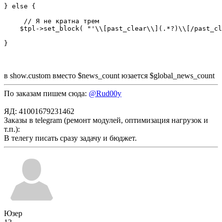
} else {

     // Я не кратна трем

    $tpl->set_block( "'\\[past_clear\\](.*?)\\[/past_cl
}
в show.custom вместо $news_count юзается $global_news_count
По заказам пишем сюда:
@Rud00y
ЯД: 41001679231462
Заказы в telegram (ремонт модулей, оптимизация нагрузок и
т.п.):
В телегу писать сразу задачу и бюджет.
Юзер