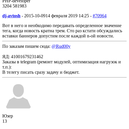
PHP-developer
3204
58
1983
dj-avtosh
-
2015-10-09
14 февраля 2019 14:25 -
#70964
Вот в него и необходимо передавать определенное значение
тега, когда новость кратна трем. Сто раз кстати обсуждались
вставки баннеров допустим после каждой n-ой новости.
По заказам пишем сюда:
@Rud00y
ЯД: 41001679231462
Заказы в telegram (ремонт модулей, оптимизация нагрузок и
т.п.):
В телегу писать сразу задачу и бюджет.
Юзер
13