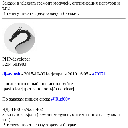
Заказы в telegram (ремонт модулей, оптимизация нагрузок и
т.п.):
В телегу писать сразу задачу и бюджет.
PHP-developer
3204
58
1983
dj-avtosh
-
2015-10-09
14 февраля 2019 16:05 -
#70971
После этого в шаблоне используйте
[past_clear]третья новость[/past_clear]
По заказам пишем сюда:
@Rud00y
ЯД: 41001679231462
Заказы в telegram (ремонт модулей, оптимизация нагрузок и
т.п.):
В телегу писать сразу задачу и бюджет.