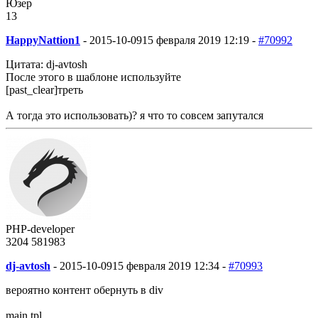
Юзер
13
HappyNattion1
-
2015-10-09
15 февраля 2019 12:19 -
#70992
Цитата: dj-avtosh
После этого в шаблоне используйте
[past_clear]треть
А тогда это использовать)? я что то совсем запутался
PHP-developer
3204
58
1983
dj-avtosh
-
2015-10-09
15 февраля 2019 12:34 -
#70993
вероятно контент обернуть в div
main.tpl