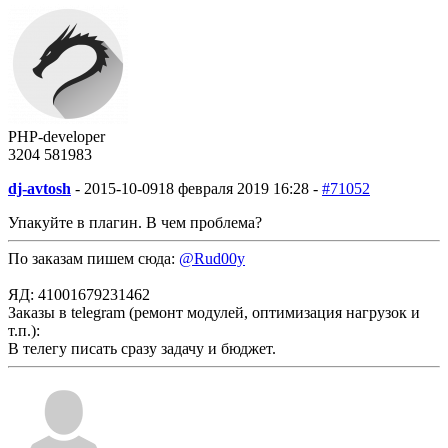
PHP-developer
3204
58
1983
dj-avtosh
-
2015-10-09
18 февраля 2019 16:28 -
#71052
Упакуйте в плагин. В чем проблема?
По заказам пишем сюда:
@Rud00y
ЯД: 41001679231462
Заказы в telegram (ремонт модулей, оптимизация нагрузок и
т.п.):
В телегу писать сразу задачу и бюджет.