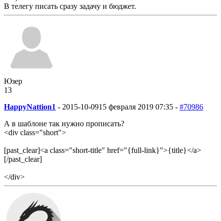
В телегу писать сразу задачу и бюджет.
Юзер
13
HappyNattion1
-
2015-10-09
15 февраля 2019 07:35 -
#70986
А в шаблоне так нужно прописать?
<div class="short">
[past_clear]<a class="short-title" href="{full-link}">{title}</a>
[/past_clear]
</div>