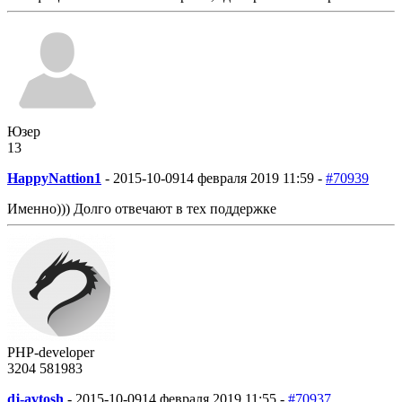
Юзер
13
HappyNattion1
-
2015-10-09
14 февраля 2019 11:59 -
#70939
Именно))) Долго отвечают в тех поддержке
PHP-developer
3204
58
1983
dj-avtosh
-
2015-10-09
14 февраля 2019 11:55 -
#70937