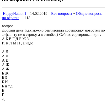
HappyNattion1
14.02.2019
Все вопросы
»
Общие вопросы
по вёрстке
1118
вопрос
Добрый день. Как можно реализовать сортировку новостей по
алфавиту не в строку, а в столбец? Сейчас сортировка идет :
А Б В Г Д Е Ж З
И К Л М Н , а надо
А Д
А Д
А Е
А Ж
А Ж
Б Ж
Б З
Б И
Б и т.д.
В
Г
Д