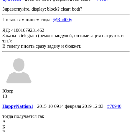
Здравствуйте. display: block? clear: both?
По заказам пишем сюда:
@Rud00y
ЯД: 41001679231462
Заказы в telegram (ремонт модулей, оптимизация нагрузок и
т.п.):
В телегу писать сразу задачу и бюджет.
Юзер
13
HappyNattion1
-
2015-10-09
14 февраля 2019 12:03 -
#70940
тогда получается так
А
Б