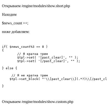
Открываем /engine/modules/show.short.php
Находим
$news_count ++;
ниже добавляем:
if( $news_count%3 == 0 )

{

        // Я кратна трем

	$tpl->set( '[past_clear]', "" );

	$tpl->set( '[/past_clear]', "" );

} else {

     // Я не кратна трем

    $tpl->set_block( "'\\[past_clear\\](.*?)\\[/past_cl
Открываем /engine/modules/show.custom.php