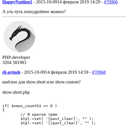
HappyNattion1
-
2015-10-09
14 февраля 2019 14:29 -
#70966
А уть чуть поподробнее можно?
PHP-developer
3204
58
1983
dj-avtosh
-
2015-10-09
14 февраля 2019 14:59 -
#70968
шаблон для show.short или show.custom?
show.short.php
if( $news_count%3 == 0 )

{

        // Я кратна трем

	$tpl->set( '[past_clear]', "" );

	$tpl->set( '[/past_clear]', "" );
