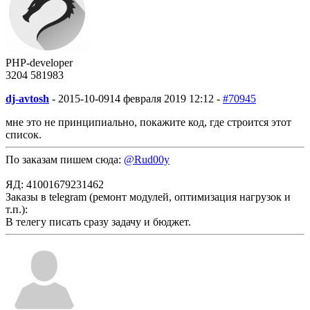
PHP-developer
3204
58
1983
dj-avtosh
-
2015-10-09
14 февраля 2019 12:12 -
#70945
мне это не принципиально, покажите код, где строится этот
список.
По заказам пишем сюда:
@Rud00y
ЯД: 41001679231462
Заказы в telegram (ремонт модулей, оптимизация нагрузок и
т.п.):
В телегу писать сразу задачу и бюджет.