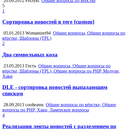
20.09.2012
FeDykt
Общие вопросы по вёрстке
5
1
Сортировка новостей в теге {custom}
05.01.2013
Womanizer94
Общие вопросы, Общие вопросы по
вёрстке, Шаблоны (TPL)
2
Два символьных кода
23.05.2013
Гость
Общие вопросы, Общие вопросы по
вёрстке, Шаблоны (TPL), Общие вопросы по PHP, Модули,
Хаки
DLE - сортировка новостей выпадающим
списком
28.09.2013
coolteams
Общие вопросы по вёрстке, Общие
вопросы по PHP, Хаки, Ламерские вопросы
4
Реализация ленты новостей с разделением по