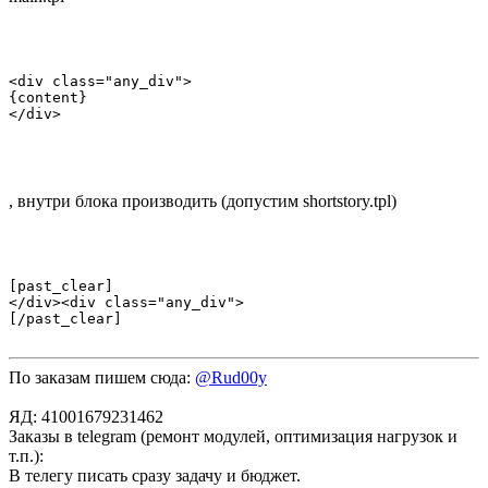
<div class="any_div">

{content}

</div>

, внутри блока производить (допустим shortstory.tpl)
[past_clear]

</div><div class="any_div">

[/past_clear]

По заказам пишем сюда:
@Rud00y
ЯД: 41001679231462
Заказы в telegram (ремонт модулей, оптимизация нагрузок и
т.п.):
В телегу писать сразу задачу и бюджет.