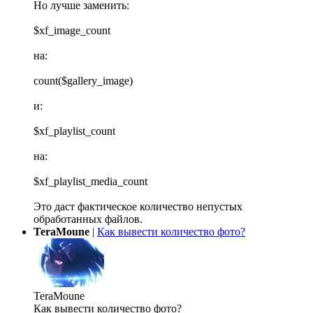
Но лучше заменить:
$xf_image_count
на:
count($gallery_image)
и:
$xf_playlist_count
на:
$xf_playlist_media_count
Это даст фактическое количество непустых
обработанных файлов.
TeraMoune
|
Как вывести количество фото?
TeraMoune
Как вывести количество фото?