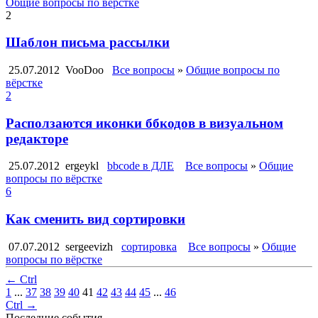
Общие вопросы по вёрстке
2
Шаблон письма рассылки
25.07.2012
VooDoo
Все вопросы
»
Общие вопросы по
вёрстке
2
Расползаются иконки ббкодов в визуальном
редакторе
25.07.2012
ergeykl
bbcode в ДЛЕ
Все вопросы
»
Общие
вопросы по вёрстке
6
Как сменить вид сортировки
07.07.2012
sergeevizh
сортировка
Все вопросы
»
Общие
вопросы по вёрстке
← Ctrl
1
...
37
38
39
40
41
42
43
44
45
...
46
Ctrl →
Последние события