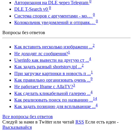
0
Авторизация на DLE через Telegram
0
DLE T-Search v0
0
Система споров с аргументами - мо…
0
Колокольчик уведомлений и отправк…
Вопросы без ответов
2
Как вставить несколько изображени ...
1
Не доходят лс сообщения?
4
Userinfo как вывести на другую ст ...
2
Как задать разный shortstory.tpl ...
1
При загрузке картинки в новость п ...
9
Как правильно организовать очень ...
3
Не работает Iframe с AllaTV?
4
Как сделать кликабельной галерею ...
14
Как реализовать поиск по названию ...
4
Как задать позицию для всплывающе ...
Все вопросы без ответов
Следуй за нами в
Twitter
или читай
RSS
Если есть идеи -
Высказывайся