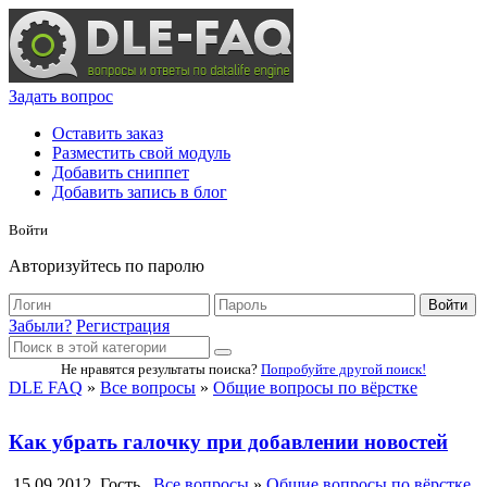
Задать вопрос
Оставить заказ
Разместить свой модуль
Добавить сниппет
Добавить запись в блог
Войти
Авторизуйтесь по паролю
Войти
Забыли?
Регистрация
Не нравятся результаты поиска?
Попробуйте другой поиск!
DLE FAQ
»
Все вопросы
»
Общие вопросы по вёрстке
Как убрать галочку при добавлении новостей
15.09.2012
Гость
Все вопросы
»
Общие вопросы по вёрстке