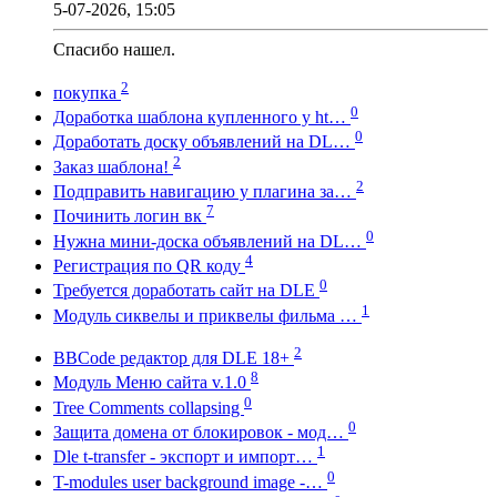
5-07-2026, 15:05
Спасибо нашел.
2
покупка
0
Доработка шаблона купленного у ht…
0
Доработать доску объявлений на DL…
2
Заказ шаблона!
2
Подправить навигацию у плагина за…
7
Починить логин вк
0
Нужна мини-доска объявлений на DL…
4
Регистрация по QR коду
0
Требуется доработать сайт на DLE
1
Модуль сиквелы и приквелы фильма …
2
BBCode редактор для DLE 18+
8
Модуль Меню сайта v.1.0
0
Tree Comments collapsing
0
Защита домена от блокировок - мод…
1
Dle t-transfer - экспорт и импорт…
0
T-modules user background image -…