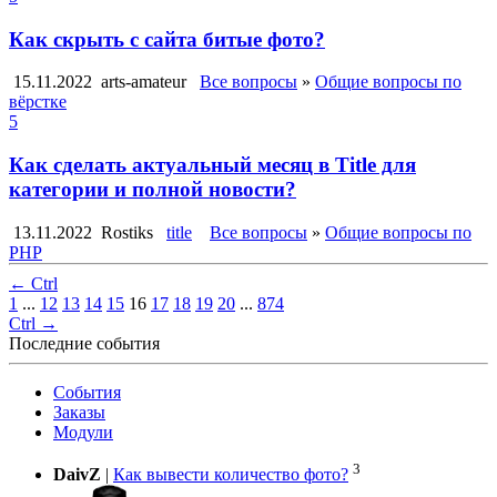
Как скрыть с сайта битые фото?
15.11.2022
arts-amateur
Все вопросы
»
Общие вопросы по
вёрстке
5
Как сделать актуальный месяц в Title для
категории и полной новости?
13.11.2022
Rostiks
title
Все вопросы
»
Общие вопросы по
PHP
← Ctrl
1
...
12
13
14
15
16
17
18
19
20
...
874
Ctrl →
Последние события
События
Заказы
Модули
3
DaivZ
|
Как вывести количество фото?