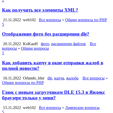
1
Как получить все элементы XML?
21.11.2022
web102
Все вопросы
»
Общие вопросы по PHP
5
Отображение фото без расширения dle?
20.11.2022
KoKauH
фото
,
расширение файлов
Все
вопросы
»
Общие вопросы
1
Как добавить капчу в окне отправки жалоб в
полной новости?
16.11.2022
Orlando_blur
dle
,
капча
,
жалоба
Все вопросы
»
Общие вопросы по PHP
Глюк с новым загрузчиком DLE 15.3 в Яндекс
браузере только у меня?
15.11.2022
web102
Все вопросы
»
Ламерские вопросы
5