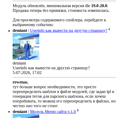
Модуль обновлён, минимальная версия dle
19.0
-
20.0
.
Продажа теперь без привязки, стоимость изменилась.
Для просмотра содержимого спойлера, перейдите к
выбранному событию.
4
demiant
|
Userinfo как вывести на другую страницу?
demiant
Userinfo как вывести на другую страницу?
5-07-2026, 17:02
rewenas
,
тут больше вопрос необходимости, это просто
переопределить шаблон в файле модулей, где задан tpl и
генерация тегов для парсинга шаблона, если хочеш
попробовать, то можеш его переопределить в файлах, но
честно оно того не стоит
8
demiant
|
Модуль Меню сайта v.1.0