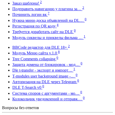
2
Заказ шаблона!
2
Подправить навигацию у плагина за…
7
Починить логин вк
0
Нужна мини-доска объявлений на DL…
4
Регистрация по QR коду
0
Требуется доработать сайт на DLE
1
Модуль сиквелы и приквелы фильма …
2
BBCode редактор для DLE 18+
8
Модуль Меню сайта v.1.0
0
Tree Comments collapsing
0
Защита домена от блокировок - мод…
1
Dle t-transfer - экспорт и импорт…
0
T-modules user background image -…
0
Авторизация на DLE через Telegram
0
DLE T-Search v0
0
Система споров с аргументами - мо…
0
Колокольчик уведомлений и отправк…
Вопросы без ответов