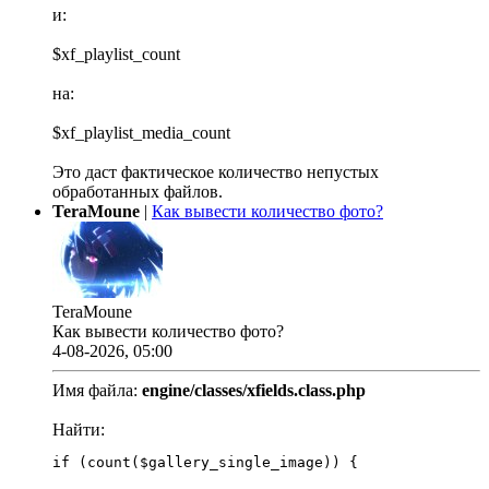
и:
$xf_playlist_count
на:
$xf_playlist_media_count
Это даст фактическое количество непустых
обработанных файлов.
TeraMoune
|
Как вывести количество фото?
TeraMoune
Как вывести количество фото?
4-08-2026, 05:00
Имя файла:
engine/classes/xfields.class.php
Найти:
if (count($gallery_single_image)) {