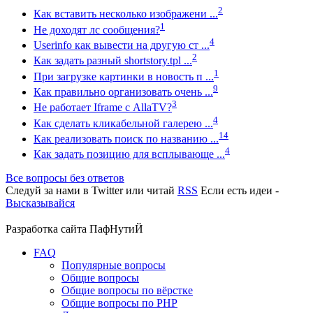
2
Как вставить несколько изображени ...
1
Не доходят лс сообщения?
4
Userinfo как вывести на другую ст ...
2
Как задать разный shortstory.tpl ...
1
При загрузке картинки в новость п ...
9
Как правильно организовать очень ...
3
Не работает Iframe с AllaTV?
4
Как сделать кликабельной галерею ...
14
Как реализовать поиск по названию ...
4
Как задать позицию для всплывающе ...
Все вопросы без ответов
Следуй за нами в
Twitter
или читай
RSS
Если есть идеи -
Высказывайся
Разработка сайта
ПафНутиЙ
FAQ
Популярные вопросы
Общие вопросы
Общие вопросы по вёрстке
Общие вопросы по PHP