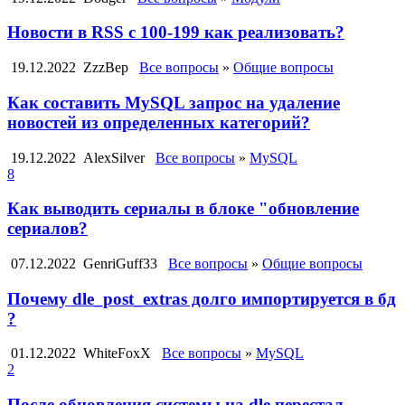
Новости в RSS с 100-199 как реализовать?
19.12.2022
ZzzBep
Все вопросы
»
Общие вопросы
Как составить MySQL запрос на удаление
новостей из определенных категорий?
19.12.2022
AlexSilver
Все вопросы
»
MySQL
8
Как выводить сериалы в блоке "обновление
сериалов?
07.12.2022
GenriGuff33
Все вопросы
»
Общие вопросы
Почему dle_post_extras долго импортируется в бд
?
01.12.2022
WhiteFoxX
Все вопросы
»
MySQL
2
После обновления системы на dle перестал