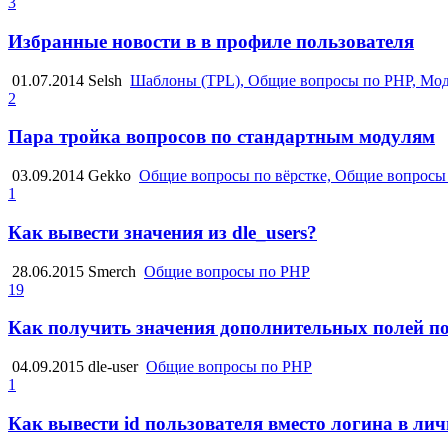
3
Избранные новости в в профиле пользователя
01.07.2014
Selsh
Шаблоны (TPL), Общие вопросы по PHP, Мод
2
Пара тройка вопросов по стандартным модулям
03.09.2014
Gekko
Общие вопросы по вёрстке, Общие вопросы
1
Как вывести значения из dle_users?
28.06.2015
Smerch
Общие вопросы по PHP
19
Как получить значения дополнительных полей п
04.09.2015
dle-user
Общие вопросы по PHP
1
Как вывести id пользователя вместо логина в ли