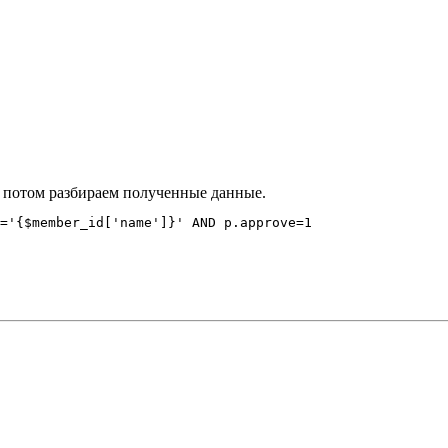
 и потом разбираем полученные данные.
='{$member_id['name']}' AND p.approve=1