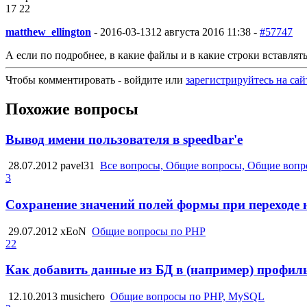
17
2
2
matthew_ellington
-
2016-03-13
12 августа 2016 11:38 -
#57747
А если по подробнее, в какие файлы и в какие строки вставлят
Чтобы комментировать - войдите или
зарегистрируйтесь на сай
Похожие вопросы
Вывод имени пользователя в speedbar'е
28.07.2012
pavel31
Все вопросы, Общие вопросы, Общие вопр
3
Сохранение значений полей формы при переходе 
29.07.2012
xEoN
Общие вопросы по PHP
22
Как добавить данные из БД в (например) профил
12.10.2013
musichero
Общие вопросы по PHP, MySQL