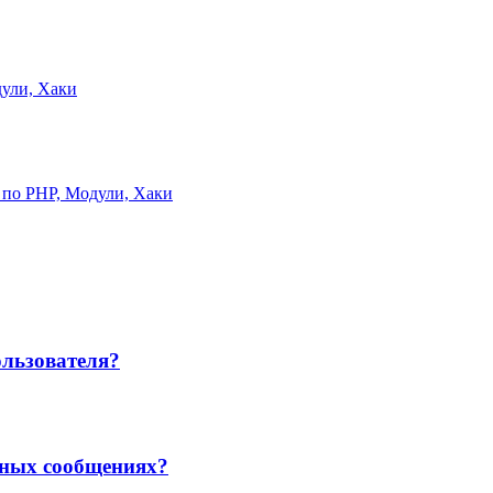
ули, Хаки
 по PHP, Модули, Хаки
ользователя?
чных сообщениях?