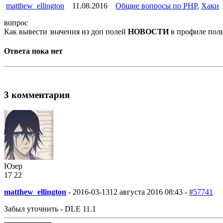
matthew_ellington
11.08.2016
Общие вопросы по PHP
,
Хаки
вопрос
Как вывести значения из доп полей
НОВОСТИ
в профиле поль
Ответа пока нет
3 комментария
Юзер
17
2
2
matthew_ellington
-
2016-03-13
12 августа 2016 08:43 -
#57741
Забыл уточнить - DLE 11.1