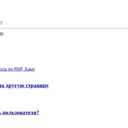
ь?
те
осы по PHP, Хаки
на другую страницу
ь пользователя?