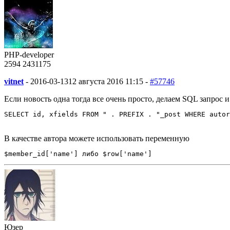
PHP-developer
2594
243
1175
vitnet
-
2016-03-13
12 августа 2016 11:15 -
#57746
Если новость одна тогда все очень просто, делаем SQL запрос
SELECT id, xfields FROM " . PREFIX . "_post WHERE autor
В качестве автора можете использовать переменную
$member_id['name'] либо $row['name']
Юзер