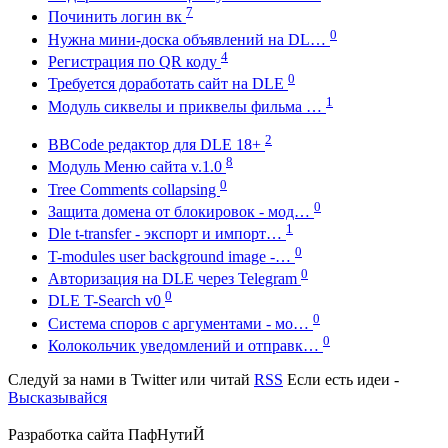
7
Починить логин вк
0
Нужна мини-доска объявлений на DL…
4
Регистрация по QR коду
0
Требуется доработать сайт на DLE
1
Модуль сиквелы и приквелы фильма …
2
BBCode редактор для DLE 18+
8
Модуль Меню сайта v.1.0
0
Tree Comments collapsing
0
Защита домена от блокировок - мод…
1
Dle t-transfer - экспорт и импорт…
0
T-modules user background image -…
0
Авторизация на DLE через Telegram
0
DLE T-Search v0
0
Система споров с аргументами - мо…
0
Колокольчик уведомлений и отправк…
Следуй за нами в
Twitter
или читай
RSS
Если есть идеи -
Высказывайся
Разработка сайта
ПафНутиЙ