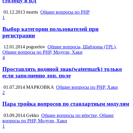
столбцу в БД
01.12.2013
morris
Общие вопросы по PHP
1
Выбор категории пользователей при
регистрации
12.01.2014
pogorelov
Общие вопросы, Шаблоны (TPL),
Общие вопросы по PHP, Модули, Хаки
4
Проставлять водяной знак(watermark) только
если заполненно доп. поле
01.07.2014
MAPKOBKA
Общие вопросы по PHP, Хаки
2
Пара тройка вопросов по стандартным модулям
03.09.2014
Gekko
Общие вопросы по вёрстке, Общие
вопросы по PHP, Модули, Хаки
1