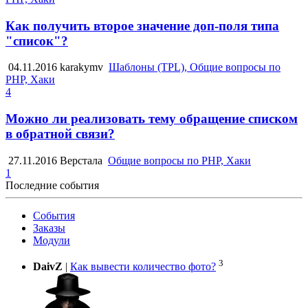
Как получить второе значение доп-поля типа
"список"?
04.11.2016
karakymv
Шаблоны (TPL), Общие вопросы по
PHP, Хаки
4
Можно ли реализовать тему обращение списком
в обратной связи?
27.11.2016
Верстала
Общие вопросы по PHP, Хаки
1
Последние события
События
Заказы
Модули
3
DaivZ
|
Как вывести количество фото?