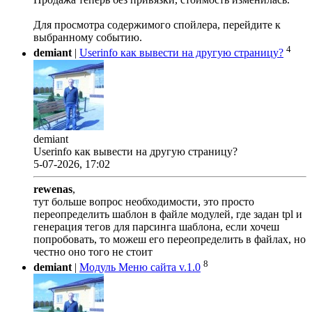
Для просмотра содержимого спойлера, перейдите к
выбранному событию.
4
demiant
|
Userinfo как вывести на другую страницу?
demiant
Userinfo как вывести на другую страницу?
5-07-2026, 17:02
rewenas
,
тут больше вопрос необходимости, это просто
переопределить шаблон в файле модулей, где задан tpl и
генерация тегов для парсинга шаблона, если хочеш
попробовать, то можеш его переопределить в файлах, но
честно оно того не стоит
8
demiant
|
Модуль Меню сайта v.1.0