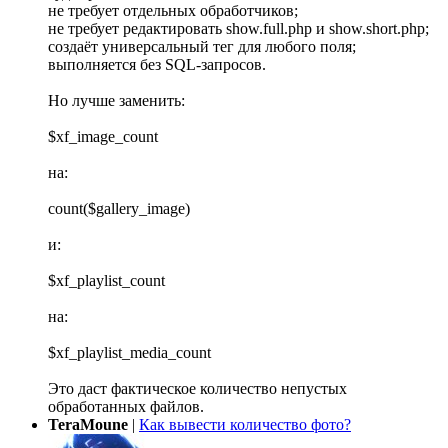
не требует отдельных обработчиков;
не требует редактировать show.full.php и show.short.php;
создаёт универсальный тег для любого поля;
выполняется без SQL-запросов.
Но лучше заменить:
$xf_image_count
на:
count($gallery_image)
и:
$xf_playlist_count
на:
$xf_playlist_media_count
Это даст фактическое количество непустых
обработанных файлов.
TeraMoune
|
Как вывести количество фото?