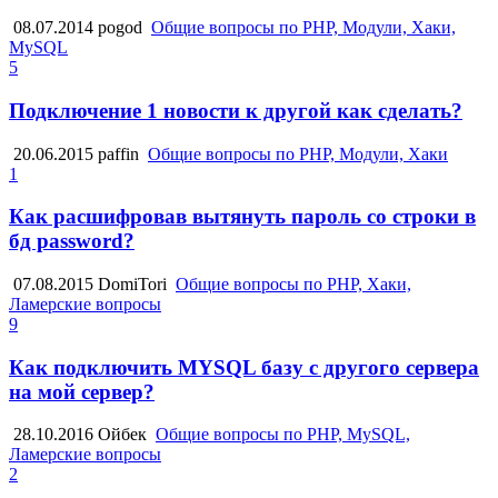
08.07.2014
pogod
Общие вопросы по PHP, Модули, Хаки,
MySQL
5
Подключение 1 новости к другой как сделать?
20.06.2015
paffin
Общие вопросы по PHP, Модули, Хаки
1
Как расшифровав вытянуть пароль со строки в
бд password?
07.08.2015
DomiTori
Общие вопросы по PHP, Хаки,
Ламерские вопросы
9
Как подключить MYSQL базу с другого сервера
на мой сервер?
28.10.2016
Ойбек
Общие вопросы по PHP, MySQL,
Ламерские вопросы
2