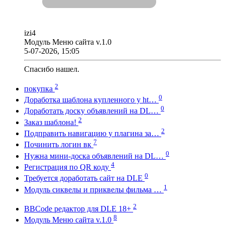
izi4
Модуль Меню сайта v.1.0
5-07-2026, 15:05
Спасибо нашел.
2
покупка
0
Доработка шаблона купленного у ht…
0
Доработать доску объявлений на DL…
2
Заказ шаблона!
2
Подправить навигацию у плагина за…
7
Починить логин вк
0
Нужна мини-доска объявлений на DL…
4
Регистрация по QR коду
0
Требуется доработать сайт на DLE
1
Модуль сиквелы и приквелы фильма …
2
BBCode редактор для DLE 18+
8
Модуль Меню сайта v.1.0