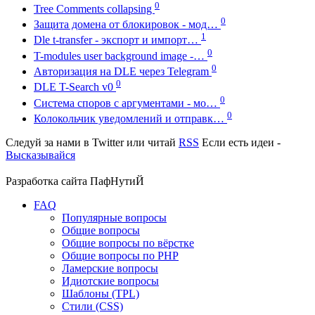
0
Tree Comments collapsing
0
Защита домена от блокировок - мод…
1
Dle t-transfer - экспорт и импорт…
0
T-modules user background image -…
0
Авторизация на DLE через Telegram
0
DLE T-Search v0
0
Система споров с аргументами - мо…
0
Колокольчик уведомлений и отправк…
Следуй за нами в
Twitter
или читай
RSS
Если есть идеи -
Высказывайся
Разработка сайта
ПафНутиЙ
FAQ
Популярные вопросы
Общие вопросы
Общие вопросы по вёрстке
Общие вопросы по PHP
Ламерские вопросы
Идиотские вопросы
Шаблоны (TPL)
Стили (CSS)