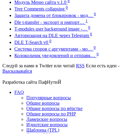
8
Модуль Меню сайта v.1.0
0
Tree Comments collapsing
0
Защита домена от блокировок - мод…
1
Dle t-transfer - экспорт и импорт…
0
T-modules user background image -…
0
Авторизация на DLE через Telegram
0
DLE T-Search v0
0
Система споров с аргументами - мо…
0
Колокольчик уведомлений и отправк…
Следуй за нами в
Twitter
или читай
RSS
Если есть идеи -
Высказывайся
Разработка сайта
ПафНутиЙ
FAQ
Популярные вопросы
Общие вопросы
Общие вопросы по вёрстке
Общие вопросы по PHP
Ламерские вопросы
Идиотские вопросы
Шаблоны (TPL)