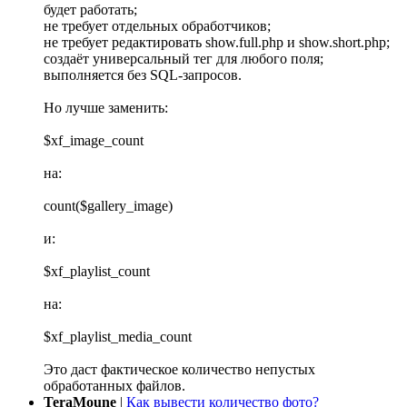
будет работать;
не требует отдельных обработчиков;
не требует редактировать show.full.php и show.short.php;
создаёт универсальный тег для любого поля;
выполняется без SQL-запросов.
Но лучше заменить:
$xf_image_count
на:
count($gallery_image)
и:
$xf_playlist_count
на:
$xf_playlist_media_count
Это даст фактическое количество непустых
обработанных файлов.
TeraMoune
|
Как вывести количество фото?