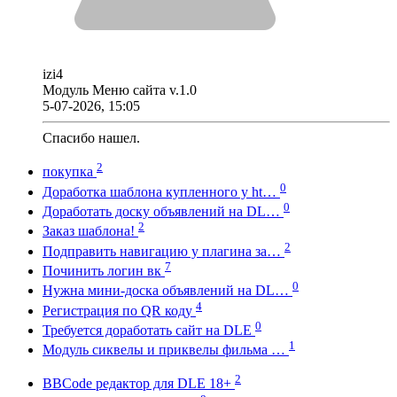
izi4
Модуль Меню сайта v.1.0
5-07-2026, 15:05
Спасибо нашел.
2
покупка
0
Доработка шаблона купленного у ht…
0
Доработать доску объявлений на DL…
2
Заказ шаблона!
2
Подправить навигацию у плагина за…
7
Починить логин вк
0
Нужна мини-доска объявлений на DL…
4
Регистрация по QR коду
0
Требуется доработать сайт на DLE
1
Модуль сиквелы и приквелы фильма …
2
BBCode редактор для DLE 18+