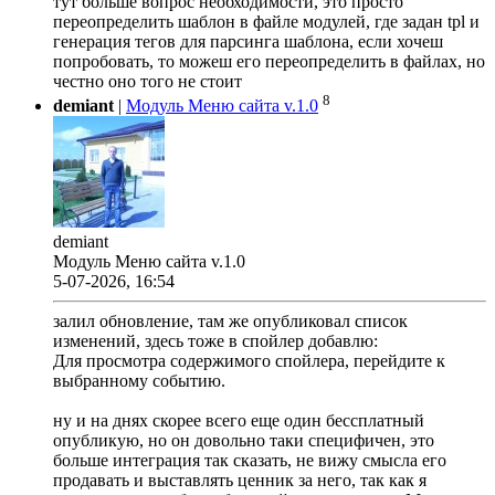
тут больше вопрос необходимости, это просто
переопределить шаблон в файле модулей, где задан tpl и
генерация тегов для парсинга шаблона, если хочеш
попробовать, то можеш его переопределить в файлах, но
честно оно того не стоит
8
demiant
|
Модуль Меню сайта v.1.0
demiant
Модуль Меню сайта v.1.0
5-07-2026, 16:54
залил обновление, там же опубликовал список
изменений, здесь тоже в спойлер добавлю:
Для просмотра содержимого спойлера, перейдите к
выбранному событию.
ну и на днях скорее всего еще один бессплатный
опубликую, но он довольно таки специфичен, это
больше интеграция так сказать, не вижу смысла его
продавать и выставлять ценник за него, так как я