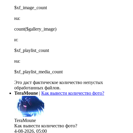
$xf_image_count
на:
count($gallery_image)
и:
$xf_playlist_count
на:
$xf_playlist_media_count
Это даст фактическое количество непустых
обработанных файлов.
TeraMoune
|
Как вывести количество фото?
TeraMoune
Как вывести количество фото?
4-08-2026, 05:00