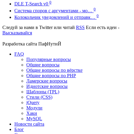
0
DLE T-Search v0
0
Система споров с аргументами - мо…
0
Колокольчик уведомлений и отправк…
Следуй за нами в
Twitter
или читай
RSS
Если есть идеи -
Высказывайся
Разработка сайта
ПафНутиЙ
FAQ
Популярные вопросы
Общие вопросы
Общие вопросы по вёрстке
Общие вопросы по PHP
Ламерские вопросы
Идиотские вопросы
Шаблоны (TPL)
Стили (CSS)
jQuery
Модули
Хаки
MySQL
Новости сайта
Блог