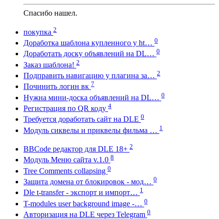
Спасибо нашел.
2
покупка
0
Доработка шаблона купленного у ht…
0
Доработать доску объявлений на DL…
2
Заказ шаблона!
2
Подправить навигацию у плагина за…
7
Починить логин вк
0
Нужна мини-доска объявлений на DL…
4
Регистрация по QR коду
0
Требуется доработать сайт на DLE
1
Модуль сиквелы и приквелы фильма …
2
BBCode редактор для DLE 18+
8
Модуль Меню сайта v.1.0
0
Tree Comments collapsing
0
Защита домена от блокировок - мод…
1
Dle t-transfer - экспорт и импорт…
0
T-modules user background image -…
0
Авторизация на DLE через Telegram