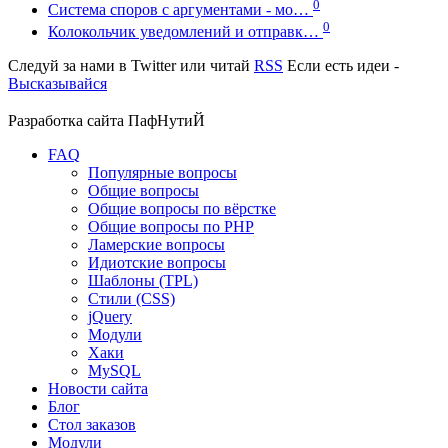
0
Система споров с аргументами - мо…
0
Колокольчик уведомлений и отправк…
Следуй за нами в
Twitter
или читай
RSS
Если есть идеи -
Высказывайся
Разработка сайта
ПафНутиЙ
FAQ
Популярные вопросы
Общие вопросы
Общие вопросы по вёрстке
Общие вопросы по PHP
Ламерские вопросы
Идиотские вопросы
Шаблоны (TPL)
Стили (CSS)
jQuery
Модули
Хаки
MySQL
Новости сайта
Блог
Стол заказов
Модули