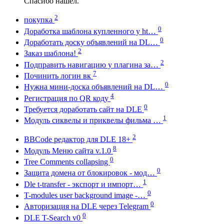
Спасибо нашел.
2
покупка
0
Доработка шаблона купленного у ht…
0
Доработать доску объявлений на DL…
2
Заказ шаблона!
2
Подправить навигацию у плагина за…
7
Починить логин вк
0
Нужна мини-доска объявлений на DL…
4
Регистрация по QR коду
0
Требуется доработать сайт на DLE
1
Модуль сиквелы и приквелы фильма …
2
BBCode редактор для DLE 18+
8
Модуль Меню сайта v.1.0
0
Tree Comments collapsing
0
Защита домена от блокировок - мод…
1
Dle t-transfer - экспорт и импорт…
0
T-modules user background image -…
0
Авторизация на DLE через Telegram
0
DLE T-Search v0