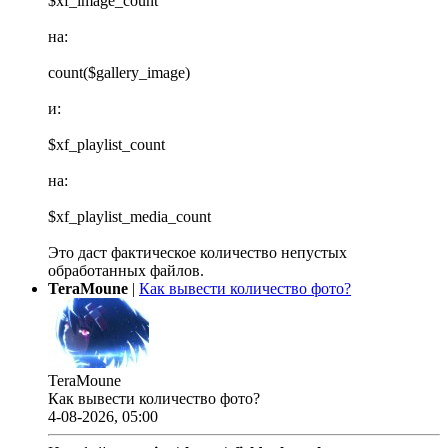
$xf_image_count
на:
count($gallery_image)
и:
$xf_playlist_count
на:
$xf_playlist_media_count
Это даст фактическое количество непустых
обработанных файлов.
TeraMoune
|
Как вывести количество фото?
TeraMoune
Как вывести количество фото?
4-08-2026, 05:00