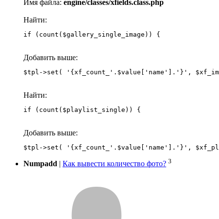
Имя файла:
engine/classes/xfields.class.php
Найти:
if (count($gallery_single_image)) {
Добавить выше:
Найти:
if (count($playlist_single)) {
Добавить выше:
3
Numpadd
|
Как вывести количество фото?