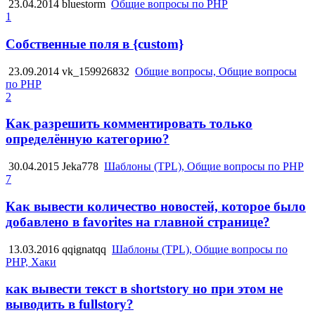
23.04.2014
bluestorm
Общие вопросы по PHP
1
Собственные поля в {custom}
23.09.2014
vk_159926832
Общие вопросы, Общие вопросы
по PHP
2
Как разрешить комментировать только
определённую категорию?
30.04.2015
Jeka778
Шаблоны (TPL), Общие вопросы по PHP
7
Как вывести количество новостей, которое было
добавлено в favorites на главной странице?
13.03.2016
qqignatqq
Шаблоны (TPL), Общие вопросы по
PHP, Хаки
как вывести текст в shortstory но при этом не
выводить в fullstory?