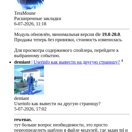
TeraMoune
Расширенные закладки
6-07-2026, 11:18
Модуль обновлён, минимальная версия dle
19.0
-
20.0
.
Продажа теперь без привязки, стоимость изменилась.
Для просмотра содержимого спойлера, перейдите к
выбранному событию.
4
demiant
|
Userinfo как вывести на другую страницу?
demiant
Userinfo как вывести на другую страницу?
5-07-2026, 17:02
rewenas
,
тут больше вопрос необходимости, это просто
переопределить шаблон в файле модулей, где задан tpl и