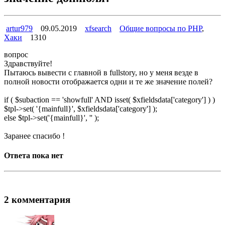
artur979
09.05.2019
xfsearch
Общие вопросы по PHP
,
Хаки
1310
вопрос
Здравствуйте!
Пытаюсь вывести с главной в fullstory, но у меня везде в
полной новости отображается одни и те же значение полей?
if ( $subaction == 'showfull' AND isset( $xfieldsdata['category'] ) )
$tpl->set( '{mainfull}', $xfieldsdata['category'] );
else $tpl->set('{mainfull}', '' );
Заранее спасибо !
Ответа пока нет
2 комментария