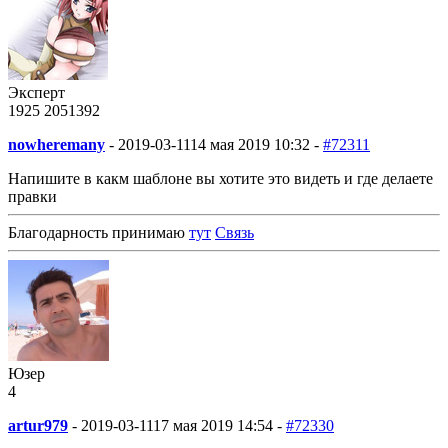
Эксперт
1925
205
1392
nowheremany
-
2019-03-11
14 мая 2019 10:32 -
#72311
Напишите в какм шаблоне вы хотите это видеть и где делаете
правки
Благодарность принимаю
тут
Связь
Юзер
4
artur979
-
2019-03-11
17 мая 2019 14:54 -
#72330