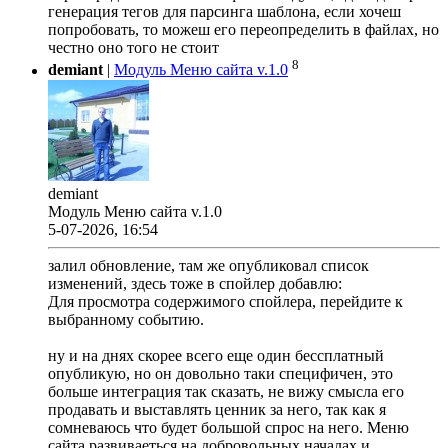
генерация тегов для парсинга шаблона, если хочеш
попробовать, то можеш его переопределить в файлах, но
честно оно того не стоит
8
demiant
|
Модуль Меню сайта v.1.0
demiant
Модуль Меню сайта v.1.0
5-07-2026, 16:54
залил обновление, там же опубликовал список
изменений, здесь тоже в спойлер добавлю:
Для просмотра содержимого спойлера, перейдите к
выбранному событию.
ну и на днях скорее всего еще один бессплатный
опубликую, но он довольно таки специфичен, это
больше интеграция так сказать, не вижу смысла его
продавать и выставлять ценник за него, так как я
сомневаюсь что будет большой спрос на него. Меню
сайта развиваеться на добровольных началах и