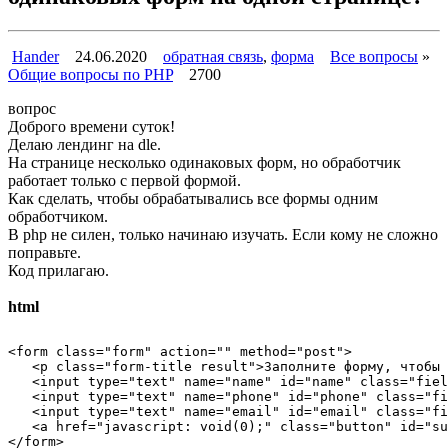
Hander
24.06.2020
обратная связь
,
форма
Все вопросы
»
Общие вопросы по PHP
2700
вопрос
Доброго времени суток!
Делаю лендинг на dle.
На странице несколько одинаковых форм, но обработчик
работает только с первой формой.
Как сделать, чтобы обрабатывались все формы одним
обработчиком.
В php не силен, только начинаю изучать. Если кому не сложно
поправьте.
Код прилагаю.
html
<form class="form" action="" method="post">

   <p class="form-title result">Заполните форму, чтобы 
   <input type="text" name="name" id="name" class="fiel
   <input type="text" name="phone" id="phone" class="fi
   <input type="text" name="email" id="email" class="fi
   <a href="javascript: void(0);" class="button" id="su