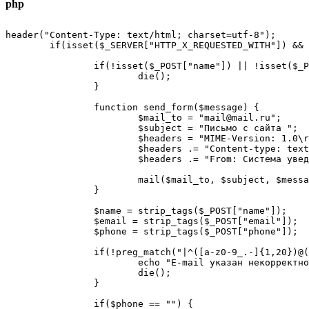
php
header("Content-Type: text/html; charset=utf-8");

	if(isset($_SERVER["HTTP_X_REQUESTED_WITH"]) && strtolower($_SERVER["HTTP_X_REQUESTED_WITH"]) === "xmlhttprequest") {

		if(!isset($_POST["name"]) || !isset($_POST["email"]) || !isset($_POST["phone"])) {

			die();

		}

		function send_form($message) {

			$mail_to = "mail@mail.ru";

			$subject = "Письмо c сайта ";

			$headers = "MIME-Version: 1.0\r\n";

			$headers .= "Content-type: text/html; charset=utf-8\r\n";

			$headers .= "From: Система уведомлений <no-reply@".$_SERVER['HTTP_HOST'].">\r\n";

			mail($mail_to, $subject, $message, $headers);

		}

		$name = strip_tags($_POST["name"]);

		$email = strip_tags($_POST["email"]);

		$phone = strip_tags($_POST["phone"]);

		if(!preg_match("|^([a-z0-9_.-]{1,20})@([a-z0-9.-]{1,20}).([a-z]{2,4})|is", strtolower($email))) { 

			echo "E-mail указан некорректно";

			die();

		}

		if($phone == "") { 
