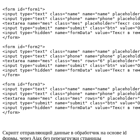
<form id="form1">

<input type="text" class="name" name="name" placeholder
<input type="text" class="phone" name="phone" placehold
<textarea name="mes" class="mes" placeholder="Текст соо
<input type="submit" name="submit" class="btn" value="О
<input type="hidden" name="formData" value="Текст в тем
</form>

<form id="form2">

<input type="text" class="name" name="name" placeholder
<input type="text" class="phone" name="phone" placehold
<textarea name="mes" class="mes" rows="6" placeholder="
<input type="submit" name="submit" class="btn" value="О
<input type="hidden" name="formData" value="Текст в тем
</form>

<form id="form3">

<input type="text" class="name" name="name" placeholder
<input type="text" class="phone" name="phone" placehold
<textarea name="mes" class="mes" rows="6" placeholder="
<input type="submit" name="submit" class="btn" value="О
<input type="hidden" name="formData" value="Текст в тем
Скрипт отправляющий данные в обработчик на основе id
формы, через Ajax без перезагрузки страницы