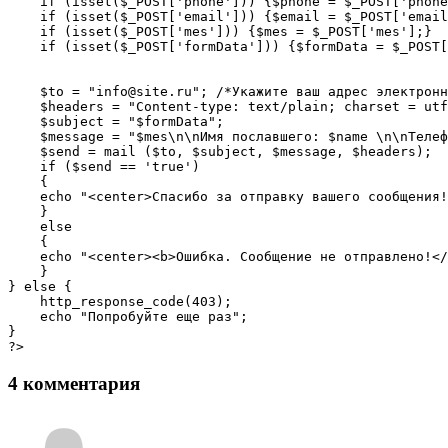
    if (isset($_POST['phone'])) {$phone = $_POST['phone
    if (isset($_POST['email'])) {$email = $_POST['email
    if (isset($_POST['mes'])) {$mes = $_POST['mes'];}

    if (isset($_POST['formData'])) {$formData = $_POST[
    $to = "info@site.ru"; /*Укажите ваш адрес электронн
    $headers = "Content-type: text/plain; charset = utf
    $subject = "$formData";

    $message = "$mes\n\nИмя пославшего: $name \n\nТелеф
    $send = mail ($to, $subject, $message, $headers);

    if ($send == 'true')

    {

    echo "<center>Спасибо за отправку вашего сообщения!
    }

    else 

    {

    echo "<center><b>Ошибка. Сообщение не отправлено!</
    }

} else {

    http_response_code(403);

    echo "Попробуйте еще раз";

}

4 комментария