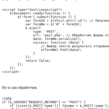
<script type="text/javascript">

    $(document).ready(function () {

        $('form').submit(function () {

            var formID = $(this).attr('id'); // Получен
            var formNm = $('#' + formID);

            $.ajax({

                type: 'POST',

                url: 'mail.php', // Обработчик формы от
                data: formNm.serialize(),

                success: function (data) {

                    // Вывод текста результата отправки
                    $(formNm).html(data);

                }

            });

            return false;

        });

    });

Ну и сам обработчик
<?php

if ($_SERVER["REQUEST_METHOD"] == "POST") {

    if (isset($_POST['name'])) {$name = $_POST['name'];