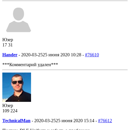
Юзер
17
3
1
Hander
-
2020-03-25
25 июня 2020 10:28 -
#76610
***Комментарий удален***
Юзер
109
2
24
TechnicalMan
-
2020-03-25
25 июня 2020 15:14 -
#76612