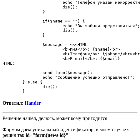
			echo "Телефон указан некорректно";

			die();

		}

		if($name == "") {

			echo "Вы забыли представиться";

			die();

		}

		$message = <<<HTML

			<b>Имя</b>: {$name}<br>

			<b>Телефон</b>: {$phone}<br><br>

			<b>E-mail</b>: {$email}

HTML;

		send_form($message);

		echo "Сообщение успешно отправлено!";

	} else {

		die();

Ответил:
Hander
Решение нашел, делюсь, может кому пригодится
Формам даем уникальный идентификатор, в моем случае я
решил так
id="form{news-id}"