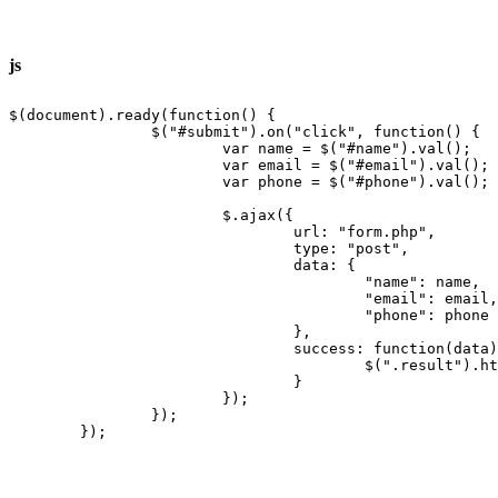
js
$(document).ready(function() {	

		$("#submit").on("click", function() {

			var name = $("#name").val();

			var email = $("#email").val();

			var phone = $("#phone").val();

			$.ajax({

				url: "form.php",

				type: "post",

				data: {

					"name": name,

					"email": email,

					"phone": phone

				},

				success: function(data) {

					$(".result").html(data);

				}

			});

		});
