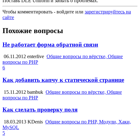
Поставь DLE Uniform и забыть о проблемах.
Чтобы комментировать - войдите или
зарегистрируйтесь на
сайте
Похожие вопросы
Не работает форма обратной связи
06.11.2012
enterlive
Общие вопросы по вёрстке, Общие
вопросы по PHP
6
Как добавить капчу к статической странице
15.11.2012
bambuk
Общие вопросы по вёрстке, Общие
вопросы по PHP
Как сделать проверку поля
18.03.2013
KDenis
Общие вопросы по PHP, Модули, Хаки,
MySQL
5