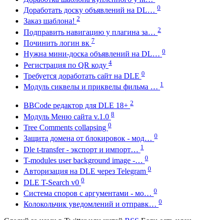
0
Доработать доску объявлений на DL…
2
Заказ шаблона!
2
Подправить навигацию у плагина за…
7
Починить логин вк
0
Нужна мини-доска объявлений на DL…
4
Регистрация по QR коду
0
Требуется доработать сайт на DLE
1
Модуль сиквелы и приквелы фильма …
2
BBCode редактор для DLE 18+
8
Модуль Меню сайта v.1.0
0
Tree Comments collapsing
0
Защита домена от блокировок - мод…
1
Dle t-transfer - экспорт и импорт…
0
T-modules user background image -…
0
Авторизация на DLE через Telegram
0
DLE T-Search v0
0
Система споров с аргументами - мо…
0
Колокольчик уведомлений и отправк…