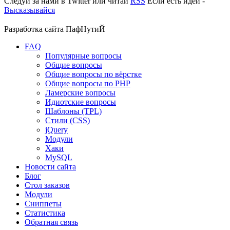
Следуй за нами в
Twitter
или читай
RSS
Если есть идеи -
Высказывайся
Разработка сайта
ПафНутиЙ
FAQ
Популярные вопросы
Общие вопросы
Общие вопросы по вёрстке
Общие вопросы по PHP
Ламерские вопросы
Идиотские вопросы
Шаблоны (TPL)
Стили (CSS)
jQuery
Модули
Хаки
MySQL
Новости сайта
Блог
Стол заказов
Модули
Сниппеты
Статистика
Обратная связь