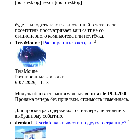
[not-desktop] текст [/not-desktop]
будет выводить текст заключенный в теги, если
посетитель просматривает ваш сайт не со
стационарного компьютера или ноутбука.
3
TeraMoune
|
Расширенные закладки
TeraMoune
Расширенные закладки
6-07-2026, 11:18
Модуль обновлён, минимальная версия dle
19.0
-
20.0
.
Продажа теперь без привязки, стоимость изменилась.
Для просмотра содержимого спойлера, перейдите к
выбранному событию.
4
demiant
|
Userinfo как вывести на другую страницу?