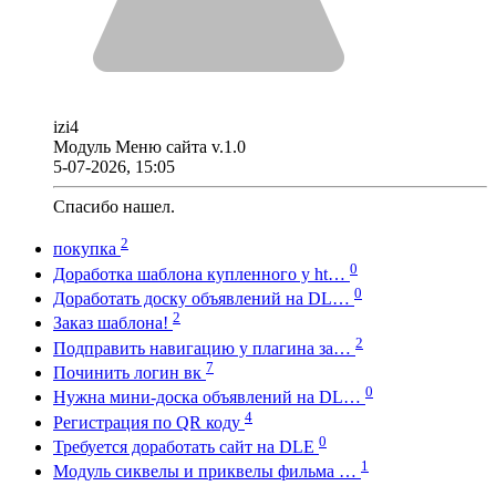
izi4
Модуль Меню сайта v.1.0
5-07-2026, 15:05
Спасибо нашел.
2
покупка
0
Доработка шаблона купленного у ht…
0
Доработать доску объявлений на DL…
2
Заказ шаблона!
2
Подправить навигацию у плагина за…
7
Починить логин вк
0
Нужна мини-доска объявлений на DL…
4
Регистрация по QR коду
0
Требуется доработать сайт на DLE
1
Модуль сиквелы и приквелы фильма …