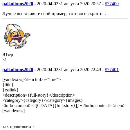
palladiums2020
-
2020-04-02
31 августа 2020 20:57 -
#77400
Лучше вы вставьте свой пример, готового скрипта .
Юзер
31
palladiums2020
-
2020-04-02
31 августа 2020 22:49 -
#77401
[yandexrss]<item turbo="true">
{title}
{rsslink}
<description>{full-story}</description>
<category>{category}</category>{images}
<turbo:content><![CDATA[{full-story}]]></turbo:content></item>
[/yandexrss]
так правильно ?