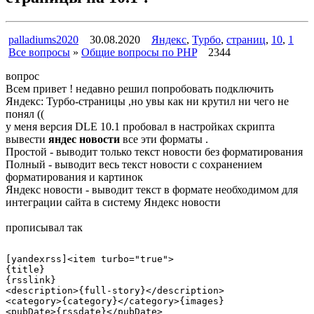
palladiums2020
30.08.2020
Яндекс
,
Турбо
,
страниц
,
10
,
1
Все вопросы
»
Общие вопросы по PHP
2344
вопрос
Всем привет ! недавно решил попробовать подключить
Яндекс: Турбо-страницы ,но увы как ни крутил ни чего не
понял ((
у меня версия DLE 10.1 пробовал в настройках скрипта
вывести
яндес новости
все эти форматы .
Простой - выводит только текст новости без форматирования
Полный - выводит весь текст новости с сохранением
форматирования и картинок
Яндекс новости - выводит текст в формате необходимом для
интеграции сайта в систему Яндекс новости
прописывал так
[yandexrss]<item turbo="true">

{title}

{rsslink}

<description>{full-story}</description>

<category>{category}</category>{images}

<pubDate>{rssdate}</pubDate>
