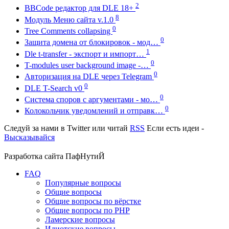
2
BBCode редактор для DLE 18+
8
Модуль Меню сайта v.1.0
0
Tree Comments collapsing
0
Защита домена от блокировок - мод…
1
Dle t-transfer - экспорт и импорт…
0
T-modules user background image -…
0
Авторизация на DLE через Telegram
0
DLE T-Search v0
0
Система споров с аргументами - мо…
0
Колокольчик уведомлений и отправк…
Следуй за нами в
Twitter
или читай
RSS
Если есть идеи -
Высказывайся
Разработка сайта
ПафНутиЙ
FAQ
Популярные вопросы
Общие вопросы
Общие вопросы по вёрстке
Общие вопросы по PHP
Ламерские вопросы
Идиотские вопросы