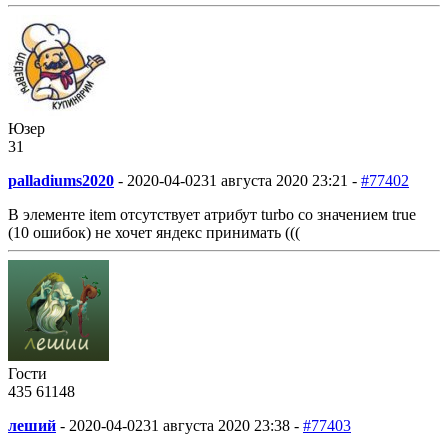
Юзер
31
palladiums2020
-
2020-04-02
31 августа 2020 23:21 -
#77402
В элементе item отсутствует атрибут turbo со значением true
(10 ошибок) не хочет яндекс принимать (((
Гости
435
61
148
леший
-
2020-04-02
31 августа 2020 23:38 -
#77403