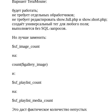
Вариант TeraMoune:
будет работать;
не требует отдельных обработчиков;
не требует редактировать show.full.php и show.short.php;
создаёт универсальный тег для любого поля;
выполняется без SQL-запросов.
Но лучше заменить:
$xf_image_count
на:
count($gallery_image)
и:
$xf_playlist_count
на:
$xf_playlist_media_count
Это даст фактическое количество непустых