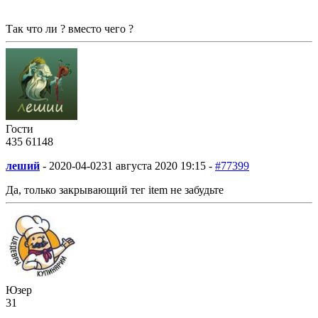
Так что ли ? вместо чего ?
Гости
435
61
148
леший
-
2020-04-02
31 августа 2020 19:15 -
#77399
Да, только закрывающий тег item не забудьте
Юзер
31