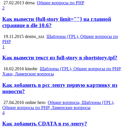
27.02.2013
dersa
Общие вопросы по PHP
2
Как вывести {full-story limit=""} на главной
странице в dle 10.6?
19.11.2015
deniss_zzz
Шаблоны (TPL), Общие вопросы по
PHP
1
Как вывести текст из full-story в shortstory.tpl?
16.02.2016
kinobe
Шаблоны (TPL), Общие вопросы по PHP,
Хаки, Ламерские вопросы
Как добавить в рсс ленту первую картинку из
новости?
27.04.2016
online hero
Общие вопросы, Шаблоны (TPL),
Общие вопросы по PHP, Ламерские вопросы
4
Как добавить CDATA в rss ленту?