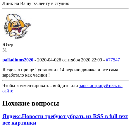
Линк на Вашу rss ленту в студию
Юзер
31
palladiums2020
-
2020-04-02
6 сентября 2020 22:09 -
#77547
Я сделал проще ! установил 14 версию движка и все сама
заработало как часики !
Чтобы комментировать - войдите или
зарегистрируйтесь на
сайте
Похожие вопросы
Яндекс.Новости требуют убрать из RSS в full-text
все картинки