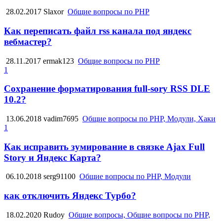
28.02.2017
Slaxor
Общие вопросы по PHP
Как переписать файл rss канала под яндекс
вебмастер?
28.11.2017
ermak123
Общие вопросы по PHP
1
Сохранение форматирования full-sory RSS DLE
10.2?
13.06.2018
vadim7695
Общие вопросы по PHP, Модули, Хаки
1
Как исправить зумирование в связке Ajax Full
Story и Яндекс Карта?
06.10.2018
serg91100
Общие вопросы по PHP, Модули
как отключить Яндекс Турбо?
18.02.2020
Rudoy
Общие вопросы, Общие вопросы по PHP,