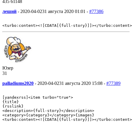
435
61
148
леший
-
2020-04-02
31 августа 2020 01:01 -
#77386
Юзер
31
palladiums2020
-
2020-04-02
31 августа 2020 15:08 -
#77389
[yandexrss]<item turbo="true">

{title}

{rsslink}

<description>{full-story}</description>

<category>{category}</category>{images}

<turbo:content><![CDATA[{full-story}]]></turbo:content>