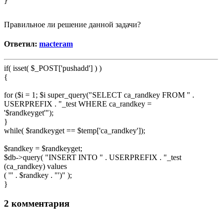
Правильное ли решение данной задачи?
Ответил:
macteram
if( isset( $_POST['pushadd'] ) )
{
for ($i = 1; $i super_query("SELECT ca_randkey FROM " .
USERPREFIX . "_test WHERE ca_randkey =
'$randkeyget'");
}
while( $randkeyget == $temp['ca_randkey']);
$randkey = $randkeyget;
$db->query( "INSERT INTO " . USERPREFIX . "_test
(ca_randkey) values
( '" . $randkey . "')" );
}
2 комментария