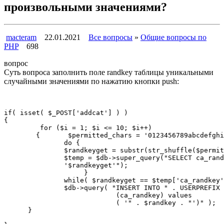
произвольными значениями?
macteram
22.01.2021
Все вопросы
»
Общие вопросы по
PHP
698
вопрос
Суть вопроса заполнить поле randkey таблицы уникальными
случайными значениями по нажатию кнопки push:
if( isset( $_POST['addcat'] ) )

{

         for ($i = 1; $i <= 10; $i++)

        {       $permitted_chars = '0123456789abcdefghi
               do {

               $randkeyget = substr(str_shuffle($permit
               $temp = $db->super_query("SELECT ca_rand
               '$randkeyget'");

                    }

               while( $randkeyget == $temp['ca_randkey'
               $db->query( "INSERT INTO " . USERPREFIX 
                            (ca_randkey) values

                            ( '" . $randkey . "')" );

      }
