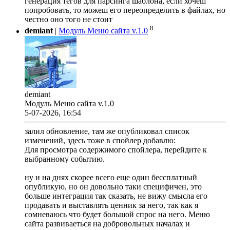
генерация тегов для парсинга шаблона, если хочеш
попробовать, то можеш его переопределить в файлах, но
честно оно того не стоит
8
demiant
|
Модуль Меню сайта v.1.0
demiant
Модуль Меню сайта v.1.0
5-07-2026, 16:54
залил обновление, там же опубликовал список
изменений, здесь тоже в спойлер добавлю:
Для просмотра содержимого спойлера, перейдите к
выбранному событию.
ну и на днях скорее всего еще один бессплатный
опубликую, но он довольно таки специфичен, это
больше интеграция так сказать, не вижу смысла его
продавать и выставлять ценник за него, так как я
сомневаюсь что будет большой спрос на него. Меню
сайта развиваеться на добровольных началах и