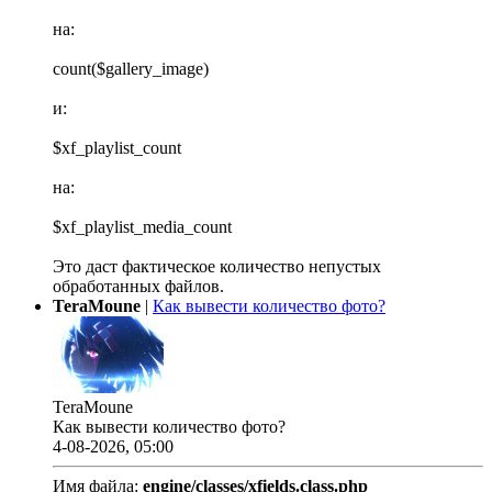
на:
count($gallery_image)
и:
$xf_playlist_count
на:
$xf_playlist_media_count
Это даст фактическое количество непустых
обработанных файлов.
TeraMoune
|
Как вывести количество фото?
TeraMoune
Как вывести количество фото?
4-08-2026, 05:00
Имя файла:
engine/classes/xfields.class.php