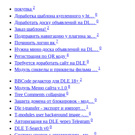
2
покупка
0
Доработка шаблона купленного у ht…
0
Доработать доску объявлений на DL…
2
Заказ шаблона!
2
Подправить навигацию у плагина за…
7
Починить логин вк
0
Нужна мини-доска объявлений на DL…
4
Регистрация по QR коду
0
Требуется доработать сайт на DLE
1
Модуль сиквелы и приквелы фильма …
2
BBCode редактор для DLE 18+
8
Модуль Меню сайта v.1.0
0
Tree Comments collapsing
0
Защита домена от блокировок - мод…
1
Dle t-transfer - экспорт и импорт…
0
T-modules user background image -…
0
Авторизация на DLE через Telegram
0
DLE T-Search v0
0
Система споров с аргументами - мо…