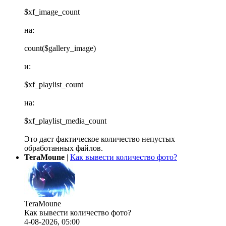
$xf_image_count
на:
count($gallery_image)
и:
$xf_playlist_count
на:
$xf_playlist_media_count
Это даст фактическое количество непустых
обработанных файлов.
TeraMoune
|
Как вывести количество фото?
TeraMoune
Как вывести количество фото?
4-08-2026, 05:00