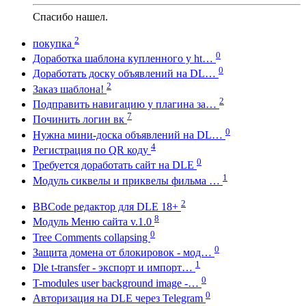
Спасибо нашел.
2
покупка
0
Доработка шаблона купленного у ht…
0
Доработать доску объявлений на DL…
2
Заказ шаблона!
2
Подправить навигацию у плагина за…
7
Починить логин вк
0
Нужна мини-доска объявлений на DL…
4
Регистрация по QR коду
0
Требуется доработать сайт на DLE
1
Модуль сиквелы и приквелы фильма …
2
BBCode редактор для DLE 18+
8
Модуль Меню сайта v.1.0
0
Tree Comments collapsing
0
Защита домена от блокировок - мод…
1
Dle t-transfer - экспорт и импорт…
0
T-modules user background image -…
0
Авторизация на DLE через Telegram