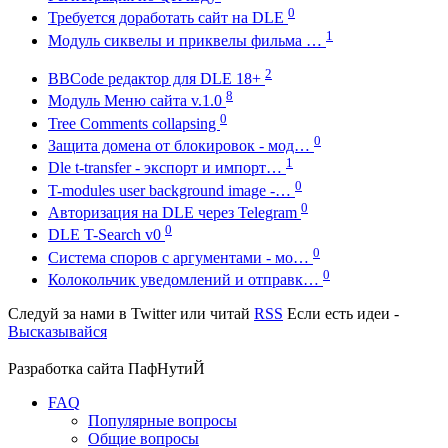
0
Требуется доработать сайт на DLE
1
Модуль сиквелы и приквелы фильма …
2
BBCode редактор для DLE 18+
8
Модуль Меню сайта v.1.0
0
Tree Comments collapsing
0
Защита домена от блокировок - мод…
1
Dle t-transfer - экспорт и импорт…
0
T-modules user background image -…
0
Авторизация на DLE через Telegram
0
DLE T-Search v0
0
Система споров с аргументами - мо…
0
Колокольчик уведомлений и отправк…
Следуй за нами в
Twitter
или читай
RSS
Если есть идеи -
Высказывайся
Разработка сайта
ПафНутиЙ
FAQ
Популярные вопросы
Общие вопросы