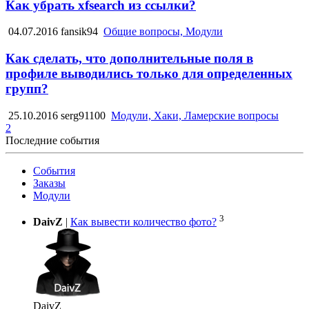
Как убрать xfsearch из ссылки?
04.07.2016
fansik94
Общие вопросы, Модули
Как сделать, что дополнительные поля в
профиле выводились только для определенных
групп?
25.10.2016
serg91100
Модули, Хаки, Ламерские вопросы
2
Последние события
События
Заказы
Модули
3
DaivZ
|
Как вывести количество фото?
DaivZ