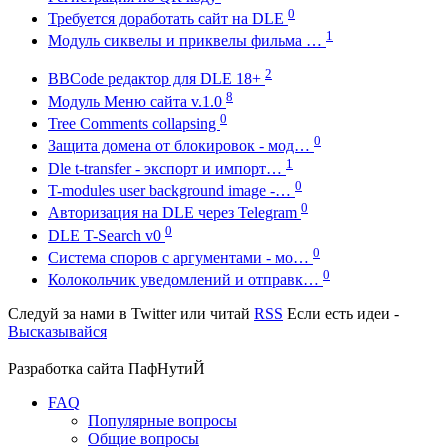
0
Требуется доработать сайт на DLE
1
Модуль сиквелы и приквелы фильма …
2
BBCode редактор для DLE 18+
8
Модуль Меню сайта v.1.0
0
Tree Comments collapsing
0
Защита домена от блокировок - мод…
1
Dle t-transfer - экспорт и импорт…
0
T-modules user background image -…
0
Авторизация на DLE через Telegram
0
DLE T-Search v0
0
Система споров с аргументами - мо…
0
Колокольчик уведомлений и отправк…
Следуй за нами в
Twitter
или читай
RSS
Если есть идеи -
Высказывайся
Разработка сайта
ПафНутиЙ
FAQ
Популярные вопросы
Общие вопросы