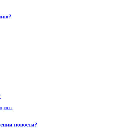
нию?
?
опросы
лении новости?