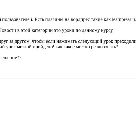
ьзователей. Есть плагины на вордпрес такие как learnpress или t
Новости в этой категории это уроки по данному курсу.
 друг за другом, чтобы если нажимать следующий урок преходили
й урок меткой пройдено! как такое можно реализовать?
 решение??