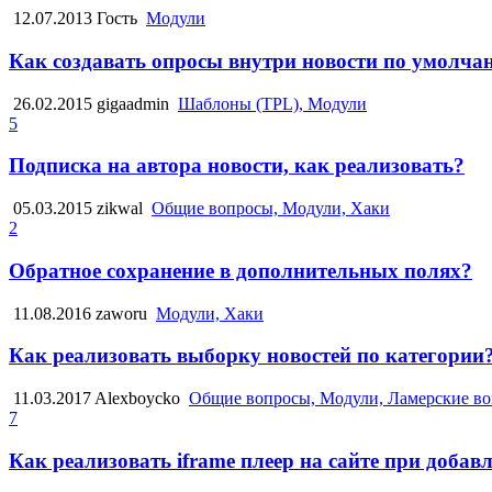
12.07.2013
Гость
Модули
Как создавать опросы внутри новости по умолча
26.02.2015
gigaadmin
Шаблоны (TPL), Модули
5
Подписка на автора новости, как реализовать?
05.03.2015
zikwal
Общие вопросы, Модули, Хаки
2
Обратное сохранение в дополнительных полях?
11.08.2016
zaworu
Модули, Хаки
Как реализовать выборку новостей по категории
11.03.2017
Alexboycko
Общие вопросы, Модули, Ламерские в
7
Как реализовать iframe плеер на сайте при добав