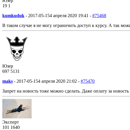
Юзер
19
1
kumkuduk
-
2017-05-15
4 апреля 2020 19:41 -
#75468
В таком случае я не могу ограничить доступ к курсу. А так мож
Юзер
697
5
131
maks
-
2017-05-15
4 апреля 2020 21:02 -
#75470
Запрет на новость тоже можно сделать. Даже оплату за новость
Эксперт
101
16
40