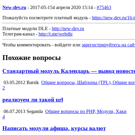
New-dev.ru
-
2017-05-15
4 апреля 2020 15:14 -
#75463
Пожалуйста посмотрите платный модуль -
https://new-dev.ru/16-
Платные модули DLE -
http://new-dev.ru
Телеграм-канал -
http://t.me/webdle
Чтобы комментировать - войдите или
зарегистрируйтесь на сай
Похожие вопросы
Стандартный модуль Календарь — вывод новосте
03.05.2012
Barsik
Общие вопросы, Шаблоны (TPL), Общие воп
2
реализуем ли такой url
06.07.2013
Seganda
Общие вопросы по PHP, Модули, Хаки
4
Написать модули афиша, курсы валют