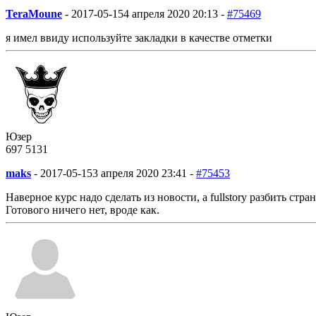
TeraMoune
-
2017-05-15
4 апреля 2020 20:13 -
#75469
я имел ввиду используйте закладки в качестве отметки
Юзер
697
5
131
maks
-
2017-05-15
3 апреля 2020 23:41 -
#75453
Наверное курс надо сделать из новости, а fullstory разбить стр
Готового ничего нет, вроде как.