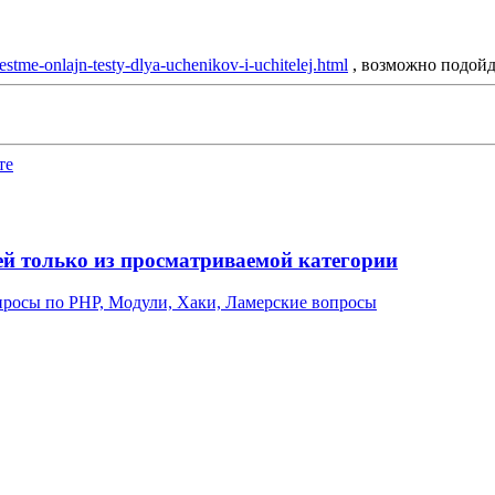
testme-onlajn-testy-dlya-uchenikov-i-uchitelej.html
, возможно подойд
те
й только из просматриваемой категории
росы по PHP, Модули, Хаки, Ламерские вопросы