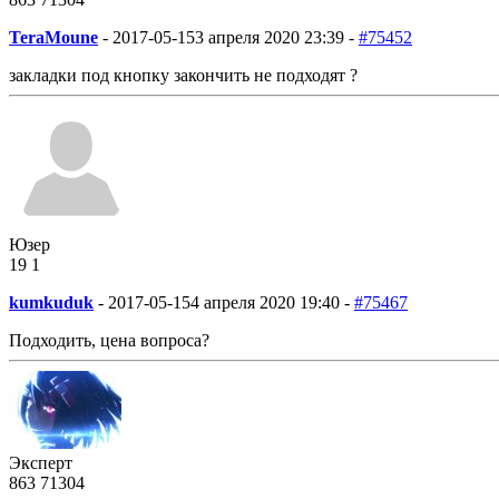
TeraMoune
-
2017-05-15
3 апреля 2020 23:39 -
#75452
закладки под кнопку закончить не подходят ?
Юзер
19
1
kumkuduk
-
2017-05-15
4 апреля 2020 19:40 -
#75467
Подходить, цена вопроса?
Эксперт
863
71
304