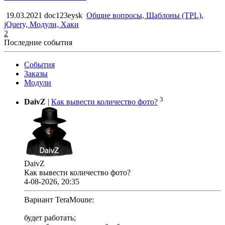
19.03.2021
doc123eysk
Общие вопросы, Шаблоны (TPL),
jQuery, Модули, Хаки
2
Последние события
События
Заказы
Модули
3
DaivZ
|
Как вывести количество фото?
DaivZ
Как вывести количество фото?
4-08-2026, 20:35
Вариант TeraMoune:
будет работать;