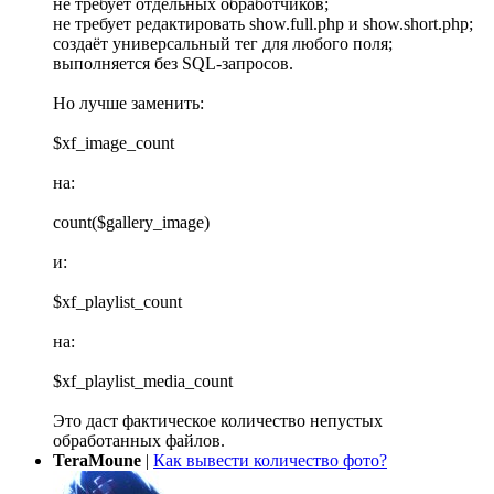
не требует отдельных обработчиков;
не требует редактировать show.full.php и show.short.php;
создаёт универсальный тег для любого поля;
выполняется без SQL-запросов.
Но лучше заменить:
$xf_image_count
на:
count($gallery_image)
и:
$xf_playlist_count
на:
$xf_playlist_media_count
Это даст фактическое количество непустых
обработанных файлов.
TeraMoune
|
Как вывести количество фото?