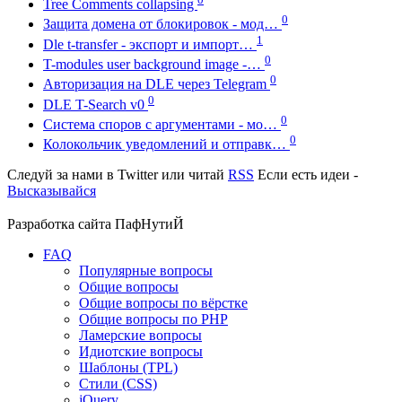
Tree Comments collapsing
0
Защита домена от блокировок - мод…
1
Dle t-transfer - экспорт и импорт…
0
T-modules user background image -…
0
Авторизация на DLE через Telegram
0
DLE T-Search v0
0
Система споров с аргументами - мо…
0
Колокольчик уведомлений и отправк…
Следуй за нами в
Twitter
или читай
RSS
Если есть идеи -
Высказывайся
Разработка сайта
ПафНутиЙ
FAQ
Популярные вопросы
Общие вопросы
Общие вопросы по вёрстке
Общие вопросы по PHP
Ламерские вопросы
Идиотские вопросы
Шаблоны (TPL)
Стили (CSS)
jQuery