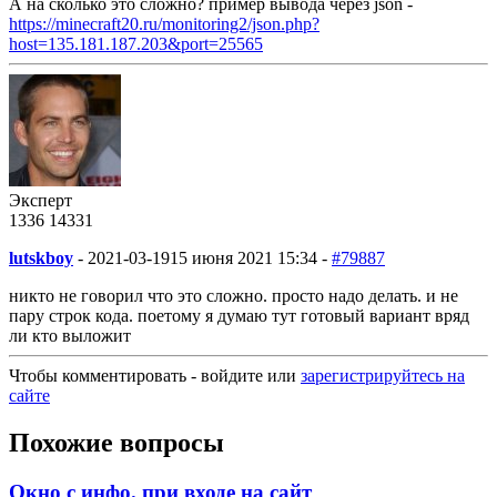
А на сколько это сложно? пример вывода через json -
https://minecraft20.ru/monitoring2/json.php?
host=135.181.187.203&port=25565
Эксперт
1336
14
331
lutskboy
-
2021-03-19
15 июня 2021 15:34 -
#79887
никто не говорил что это сложно. просто надо делать. и не
пару строк кода. поетому я думаю тут готовый вариант вряд
ли кто выложит
Чтобы комментировать - войдите или
зарегистрируйтесь на
сайте
Похожие вопросы
Окно с инфо. при входе на сайт