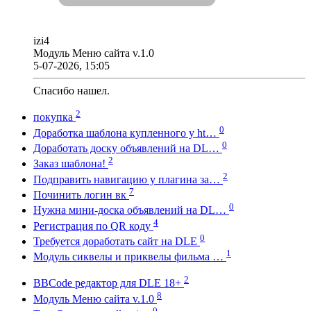
izi4
Модуль Меню сайта v.1.0
5-07-2026, 15:05
Спасибо нашел.
2
покупка
0
Доработка шаблона купленного у ht…
0
Доработать доску объявлений на DL…
2
Заказ шаблона!
2
Подправить навигацию у плагина за…
7
Починить логин вк
0
Нужна мини-доска объявлений на DL…
4
Регистрация по QR коду
0
Требуется доработать сайт на DLE
1
Модуль сиквелы и приквелы фильма …
2
BBCode редактор для DLE 18+
8
Модуль Меню сайта v.1.0
0