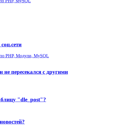
 по PHP, MySQL
 соц.сети
по PHP, Модули, MySQL
 не пересекался с другими
аблицу "dle_post"?
новостей?