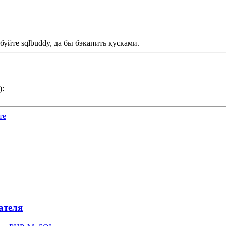
обуйте sqlbuddy, да бы бэкапить кусками.
):
те
ателя