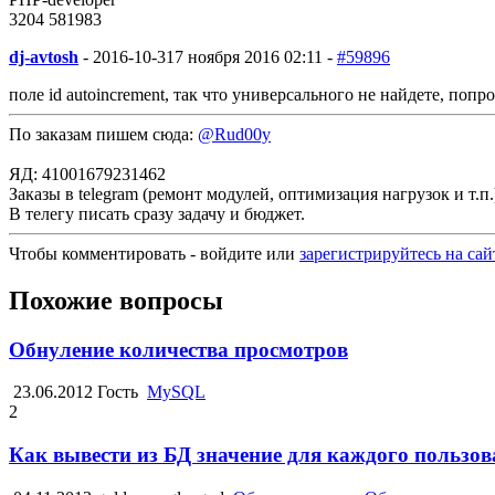
3204
58
1983
dj-avtosh
-
2016-10-31
7 ноября 2016 02:11 -
#59896
поле id autoincrement, так что универсального не найдете, попр
По заказам пишем сюда:
@Rud00y
ЯД: 41001679231462
Заказы в telegram (ремонт модулей, оптимизация нагрузок и т.п.
В телегу писать сразу задачу и бюджет.
Чтобы комментировать - войдите или
зарегистрируйтесь на сай
Похожие вопросы
Обнуление количества просмотров
23.06.2012
Гость
MySQL
2
Как вывести из БД значение для каждого пользов