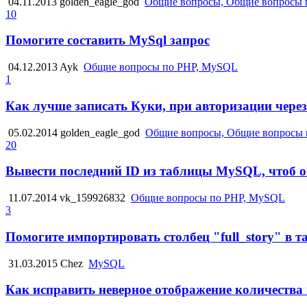
04.11.2013
golden_eagle_god
Общие вопросы, Общие вопросы
10
Помогите составить MySql запрос
04.12.2013
Ayk
Общие вопросы по PHP, MySQL
1
Как лучше записать Куки, при авторизации через
05.02.2014
golden_eagle_god
Общие вопросы, Общие вопросы 
20
Вывести последний ID из таблицы MySQL, чтоб он
11.07.2014
vk_159926832
Общие вопросы по PHP, MySQL
3
Помогите импортировать столбец "full_story" в т
31.03.2015
Chez
MySQL
Как исправить неверное отображение количества 