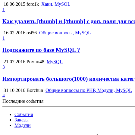
18.06.2015
forc1k
Хаки, MySQL
1
Как удалить [thumb] и [/thumb] с доп. поля для вс
16.02.2016
osi56
Общие вопросы, MySQL
1
Подскажите по базе MySQL ?
21.07.2016
Роман48
MySQL
3
Импортировать большого(1000) количества катего
31.10.2016
Borchun
Общие вопросы по PHP, Модули, MySQL
4
Последние события
События
Заказы
Модули