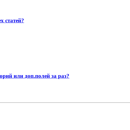
ех статей?
рий или доп.полей за раз?