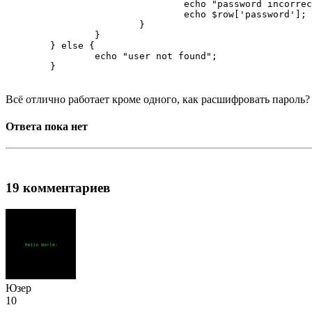
				echo "password incorrect";

				echo $row['password'];

			}

		}

	} else {

		echo "user not found";

	}
Всё отлично работает кроме одного, как расшифровать пароль? 
Ответа пока нет
19 комментариев
Юзер
10