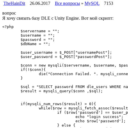
TheHainDit
26.06.2017
Все вопросы
»
MySQL
7153
вопрос
Я хочу связать базу DLE с Unity Engine. Вот мой скрипт:
<?php

	$servername = "";

	$username = "";

	$password = "";

	$dbName = "";

	$user_username = $_POST["usernamePost"];

	$user_password = $_POST["passwordPost"];

	$conn = new mysqli($servername, $username, $password, $dbName);

	if(!$conn){

		die("Connection Failed. ". mysqli_connect_error());

	}

	$sql = "SELECT password FROM dle_users WHERE name = '".$user_username."' ";

	$result = mysqli_query($conn ,$sql);

	if(mysqli_num_rows($result) > 0){

		while($row = mysqli_fetch_assoc($result)){

			if ($row['password'] == $user_password){

				echo "login success";

				echo $row['password'];

			} else {
