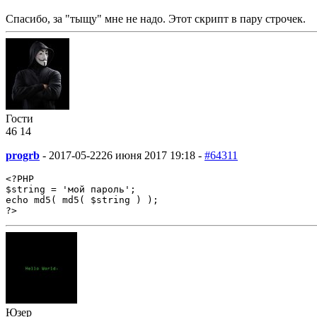
Спасибо, за "тыщу" мне не надо. Этот скрипт в пару строчек.
Гости
46
14
progrb
-
2017-05-22
26 июня 2017 19:18 -
#64311
<?PHP

$string = 'мой пароль';

echo md5( md5( $string ) );

?>
Юзер