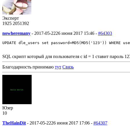
Эксперт
1925
205
1392
nowheremany
-
2017-05-22
26 июня 2017 15:46 -
#64303
UPDATE dle_users set password=MD5(MD5('123')) WHERE use
SQL скрипт который для пользователя с id = 1 ставит пароль 12
Благодарность принимаю
тут
Связь
Юзер
10
TheHainDit
-
2017-05-22
26 июня 2017 17:06 -
#64307