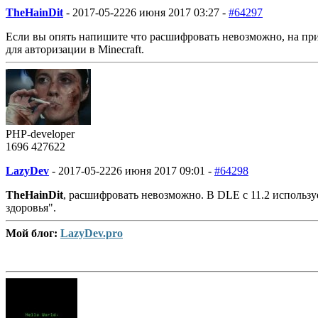
TheHainDit
-
2017-05-22
26 июня 2017 03:27 -
#64297
Если вы опять напишите что расшифровать невозможно, на при
для авторизации в Minecraft.
PHP-developer
1696
427
622
LazyDev
-
2017-05-22
26 июня 2017 09:01 -
#64298
TheHainDit
, расшифровать невозможно. В DLE с 11.2 используе
здоровья".
Мой блог:
LazyDev.pro