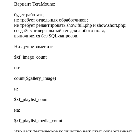
Вариант TeraMoune:
будет работать;
не требует отдельных обработчиков;
не требует редактировать show.full.php и show.short.php;
создаёт универсальный тег для любого поля;
выполняется без SQL-запросов.
Но лучше заменить:
$xf_image_count
на:
count($gallery_image)
и:
$xf_playlist_count
на:
$xf_playlist_media_count
Это даст фактическое количество непустых обработанных