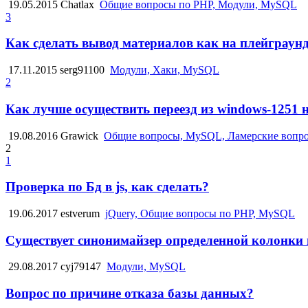
19.05.2015
Chatlax
Общие вопросы по PHP, Модули, MySQL
3
Как сделать вывод материалов как на плейграун
17.11.2015
serg91100
Модули, Хаки, MySQL
2
Как лучше осуществить переезд из windows-1251 на
19.08.2016
Grawick
Общие вопросы, MySQL, Ламерские вопр
2
1
Проверка по Бд в js, как сделать?
19.06.2017
estverum
jQuery, Общие вопросы по PHP, MySQL
Существует синонимайзер определенной колонки 
29.08.2017
cyj79147
Модули, MySQL
Вопрос по причине отказа базы данных?