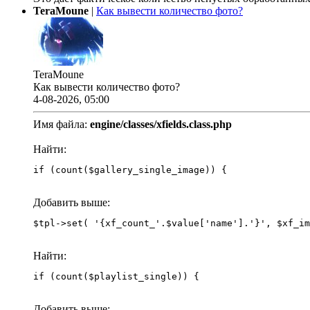
TeraMoune
|
Как вывести количество фото?
TeraMoune
Как вывести количество фото?
4-08-2026, 05:00
Имя файла:
engine/classes/xfields.class.php
Найти:
if (count($gallery_single_image)) {
Добавить выше:
Найти:
if (count($playlist_single)) {
Добавить выше: