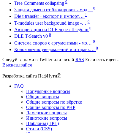
0
Tree Comments collapsing
0
Защита домена от блокировок - мод…
1
Dle t-transfer - экспорт и импорт…
0
T-modules user background image -…
0
Авторизация на DLE через Telegram
0
DLE T-Search v0
0
Система споров с аргументами - мо…
0
Колокольчик уведомлений и отправк…
Следуй за нами в
Twitter
или читай
RSS
Если есть идеи -
Высказывайся
Разработка сайта
ПафНутиЙ
FAQ
Популярные вопросы
Общие вопросы
Общие вопросы по вёрстке
Общие вопросы по PHP
Ламерские вопросы
Идиотские вопросы
Шаблоны (TPL)
Стили (CSS)