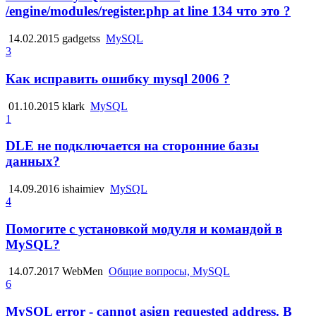
/engine/modules/register.php at line 134 что это ?
14.02.2015
gadgetss
MySQL
3
Как исправить ошибку mysql 2006 ?
01.10.2015
klark
MySQL
1
DLE не подключается на сторонние базы
данных?
14.09.2016
ishaimiev
MySQL
4
Помогите с установкой модуля и командой в
MySQL?
14.07.2017
WebMen
Общие вопросы, MySQL
6
MySQL error - cannot asign requested address. В