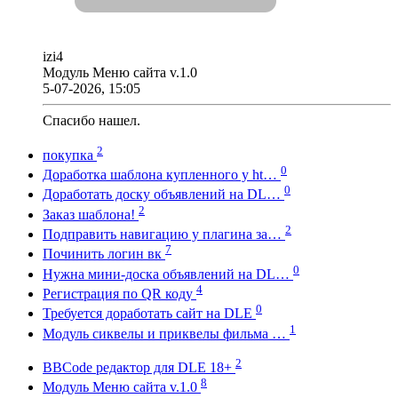
izi4
Модуль Меню сайта v.1.0
5-07-2026, 15:05
Спасибо нашел.
2
покупка
0
Доработка шаблона купленного у ht…
0
Доработать доску объявлений на DL…
2
Заказ шаблона!
2
Подправить навигацию у плагина за…
7
Починить логин вк
0
Нужна мини-доска объявлений на DL…
4
Регистрация по QR коду
0
Требуется доработать сайт на DLE
1
Модуль сиквелы и приквелы фильма …
2
BBCode редактор для DLE 18+
8
Модуль Меню сайта v.1.0