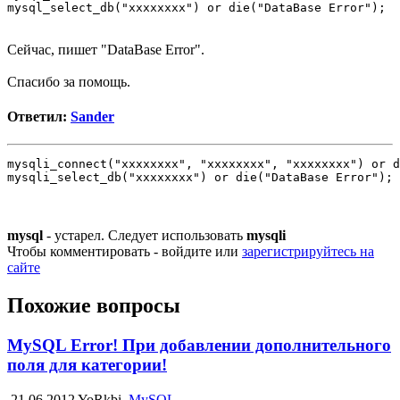
Сейчас, пишет "DataBase Error".
Спасибо за помощь.
Ответил:
Sander
mysqli_connect("xxxxxxxx", "xxxxxxxx", "xxxxxxxx") or d
mysqli_select_db("xxxxxxxx") or die("DataBase Error");
mysql
- устарел. Следует использовать
mysqli
Чтобы комментировать - войдите или
зарегистрируйтесь на
сайте
Похожие вопросы
MySQL Error! При добавлении дополнительного
поля для категории!
21.06.2012
YoRkbi
MySQL