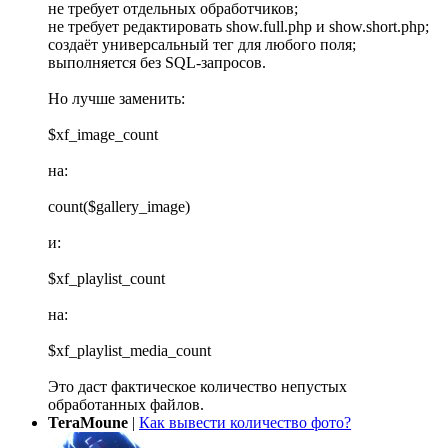
не требует отдельных обработчиков;
не требует редактировать show.full.php и show.short.php;
создаёт универсальный тег для любого поля;
выполняется без SQL-запросов.
Но лучше заменить:
$xf_image_count
на:
count($gallery_image)
и:
$xf_playlist_count
на:
$xf_playlist_media_count
Это даст фактическое количество непустых
обработанных файлов.
TeraMoune
|
Как вывести количество фото?