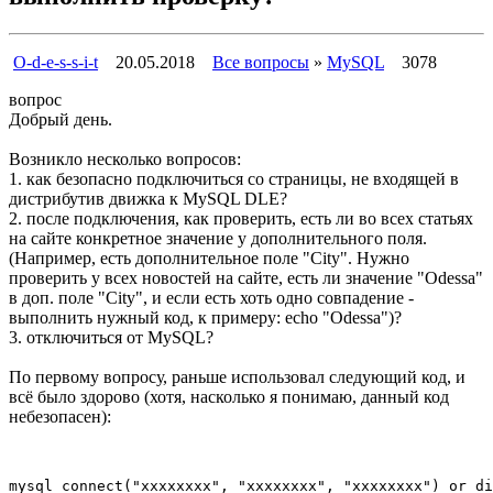
O-d-e-s-s-i-t
20.05.2018
Все вопросы
»
MySQL
3078
вопрос
Добрый день.
Возникло несколько вопросов:
1. как безопасно подключиться со страницы, не входящей в
дистрибутив движка к MySQL DLE?
2. после подключения, как проверить, есть ли во всех статьях
на сайте конкретное значение у дополнительного поля.
(Например, есть дополнительное поле "City". Нужно
проверить у всех новостей на сайте, есть ли значение "Odessa"
в доп. поле "City", и если есть хоть одно совпадение -
выполнить нужный код, к примеру: echo "Odessa")?
3. отключиться от MySQL?
По первому вопросу, раньше использовал следующий код, и
всё было здорово (хотя, насколько я понимаю, данный код
небезопасен):
mysql_connect("xxxxxxxx", "xxxxxxxx", "xxxxxxxx") or di