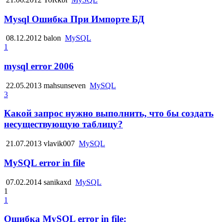
Mysql Ошибка При Импорте БД
08.12.2012
balon
MySQL
1
mysql error 2006
22.05.2013
mahsunseven
MySQL
3
Какой запрос нужно выполнить, что бы создать
несуществующую таблицу?
21.07.2013
vlavik007
MySQL
MySQL error in file
07.02.2014
sanikaxd
MySQL
1
1
Ошибка MySQL error in file: