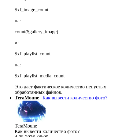
$xf_image_count
на:
count($gallery_image)
и:
$xf_playlist_count
на:
$xf_playlist_media_count
Это даст фактическое количество непустых
обработанных файлов.
TeraMoune
|
Как вывести количество фото?
TeraMoune
Как вывести количество фото?
4-08-2026, 05:00