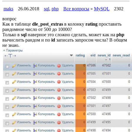
maks
26.06.2018
sql
,
php
Все вопросы
»
MySQL
2302
вопрос
Как в таблице
dle_post_extras
в колонку
rating
проставить
рандомное число от 500 до 10000?
Только в
sql
наверное это сложно сделать, может как на
php
вычислить рандом и по
id
записать запросом числа? В общем
не знаю.