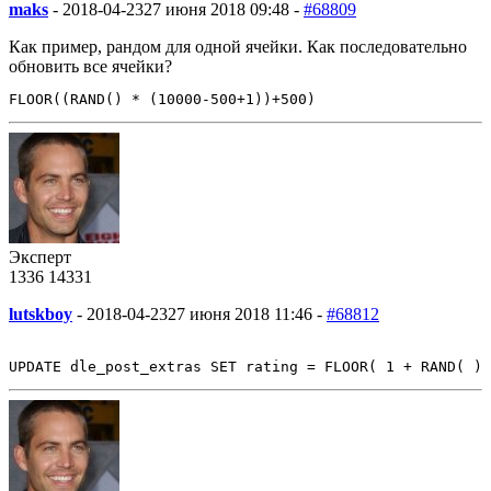
maks
-
2018-04-23
27 июня 2018 09:48 -
#68809
Как пример, рандом для одной ячейки. Как последовательно
обновить все ячейки?
FLOOR((RAND() * (10000-500+1))+500)
Эксперт
1336
14
331
lutskboy
-
2018-04-23
27 июня 2018 11:46 -
#68812