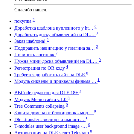
Спасибо нашел.
2
покупка
0
Доработка шаблона купленного у ht…
0
Доработать доску объявлений на DL…
2
Заказ шаблона!
2
Подправить навигацию у плагина за…
7
Починить логин вк
0
Нужна мини-доска объявлений на DL…
4
Регистрация по QR коду
0
Требуется доработать сайт на DLE
1
Модуль сиквелы и приквелы фильма …
2
BBCode редактор для DLE 18+
8
Модуль Меню сайта v.1.0
0
Tree Comments collapsing
0
Защита домена от блокировок - мод…
1
Dle t-transfer - экспорт и импорт…
0
T-modules user background image -…
0
Авторизация на DLE через Telegram